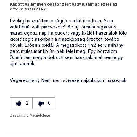
Kapott valamilyen ösztönzést vagy jutalmat ezért az
értékelésért?
Nem
Évekig használtam a régi formulát imádtam. Nem
véletlenül volt piacvezető. Az új formula ragacsos
marad egész nap ha pudert vagy fixálót használok föle
kicsit segít azonban a maszkosság érzetet tovább
növeli. Erősen oxidál. A megszokott 1n2 ecru néhány
perc múlva már kb 3n-nek felel meg. Egy borzalom.
Szerintem még a dobozt sem használom el nemhogy
újat vennék.
Végeredmény
Nem, nem szívesen ajánlanám másoknak
2
0
Beszámoló Megjelölése