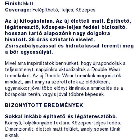
Finish:
Matt
Coverage:
Felépíthető, Teljes, Közepes
Az új kifogástalan. Az új életteli matt. Építhető,
légáteresztő, közepes-teljes fedést biztosító,
hosszan tartó alapozónk nagy dolgokra
hivatott. 36 órás színtartó viselet.
Zsírszabályozással és hidratálással teremti meg
a bőr egyensúlyát.
Mivel arra inspiráltatok bennünket, hogy újragondoljuk a
teljesítményt, napjainkra aktualizáltuk a Double Wear
termékeket. Az új Double Wear termékek megőrizték
mindazt, amit annyira szerettetek az elődökben,
ugyanakkor jóval több előnyt kínálnak a sminkelés és a
bőrápolás terén, vagyis jóval többre képesek.
BIZONYÍTOTT EREDMÉNYEK
Sokkal inkább építhető és légáteresztőbb.
Könnyű, folyékonyabb textúra. Közepes-teljes fedés.
Dimenzionált, életteli matt felület, amely sosem tűnik
síknak.