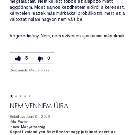
megtaláltam. Nem kellett többé az alapozó miatt
aggódnom. Most sajnos kezdhetem elölről a keresést,
kénytelen leszek más márkákkal próbálkozni, mert ez a
változat nálam nagyon nem vált be.
Végeredmény
Nem, nem szívesen ajánlanám másoknak
5
0
Beszámoló Megjelölése
NEM VENNÉM ÚJRA
Beküldve
June 01, 2026
tőle:
Eszter
Innen:
Magyarország
Kapott valamilyen ösztönzést vagy jutalmat ezért az