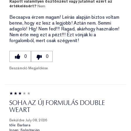
Kapott valamilyen ösztönzést vagy jutalmat ezért az
értékelésért?
Nem
Becsapva érzem magam! Leírás alapján biztos voltam
benne, hogy ez lesz a legjobb! Aztán nem. Semmi
adagoló! Híg! Nem fed!!! Ragad, akárhogy használom!
Nem érte meg ezt a pézt!!! Ezt vónják ki a
forgalomból, mert csak szégyenít!
0
0
Beszámoló Megjelölése
SOHA AZ ÚJ FORMULÁS DOUBLE
WEART
Beküldve
July 08, 2026
tőle:
Barbara
Innen:
Salgótarján