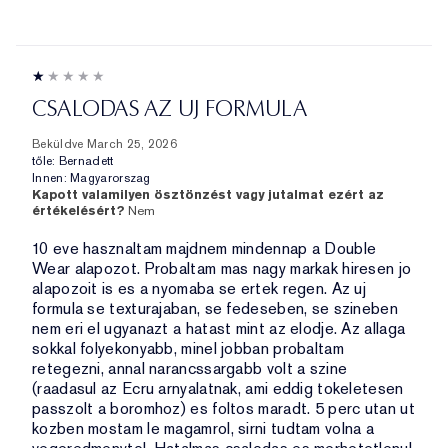
CSALODAS AZ UJ FORMULA
Beküldve
March 25, 2026
tőle:
Bernadett
Innen:
Magyarorszag
Kapott valamilyen ösztönzést vagy jutalmat ezért az
értékelésért?
Nem
10 eve hasznaltam majdnem mindennap a Double
Wear alapozot. Probaltam mas nagy markak hiresen jo
alapozoit is es a nyomaba se ertek regen. Az uj
formula se texturajaban, se fedeseben, se szineben
nem eri el ugyanazt a hatast mint az elodje. Az allaga
sokkal folyekonyabb, minel jobban probaltam
retegezni, annal narancssargabb volt a szine
(raadasul az Ecru arnyalatnak, ami eddig tokeletesen
passzolt a boromhoz) es foltos maradt. 5 perc utan ut
kozben mostam le magamrol, sirni tudtam volna a