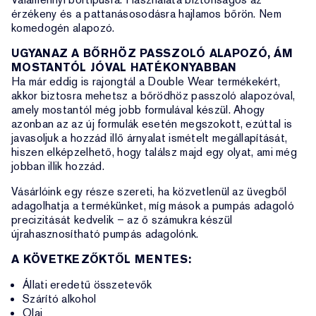
érzékeny és a pattanásosodásra hajlamos bőrön. Nem
komedogén alapozó.
UGYANAZ A BŐRHÖZ PASSZOLÓ ALAPOZÓ, ÁM
MOSTANTÓL JÓVAL HATÉKONYABBAN
Ha már eddig is rajongtál a Double Wear termékekért,
akkor biztosra mehetsz a bőrödhöz passzoló alapozóval,
amely mostantól még jobb formulával készül. Ahogy
azonban az az új formulák esetén megszokott, ezúttal is
javasoljuk a hozzád illő árnyalat ismételt megállapítását,
hiszen elképzelhető, hogy találsz majd egy olyat, ami még
jobban illik hozzád.
Vásárlóink egy része szereti, ha közvetlenül az üvegből
adagolhatja a termékünket, míg mások a pumpás adagoló
precizitását kedvelik – az ő számukra készül
újrahasznosítható pumpás adagolónk.
A KÖVETKEZŐKTŐL MENTES:
Állati eredetű összetevők
Szárító alkohol
Olaj