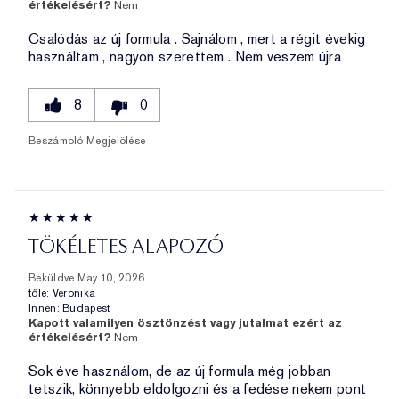
értékelésért?
Nem
Csalódás az új formula . Sajnálom , mert a régit évekig
használtam , nagyon szerettem . Nem veszem újra
8
0
Beszámoló Megjelölése
TÖKÉLETES ALAPOZÓ
Beküldve
May 10, 2026
tőle:
Veronika
Innen:
Budapest
Kapott valamilyen ösztönzést vagy jutalmat ezért az
értékelésért?
Nem
Sok éve használom, de az új formula még jobban
tetszik, könnyebb eldolgozni és a fedése nekem pont