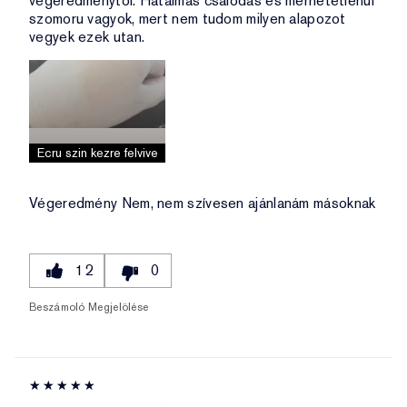
vegeredmenytol. Hatalmas csalodas es merhetetlenul
szomoru vagyok, mert nem tudom milyen alapozot
vegyek ezek utan.
Ecru szin kezre felvive
Végeredmény
Nem, nem szívesen ajánlanám másoknak
12
0
Beszámoló Megjelölése