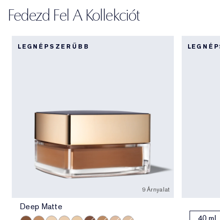
Fedezd Fel A Kollekciót
LEGNÉPSZERŰBB
LEGNÉ
9 Árnyalat
Deep Matte
40 ml