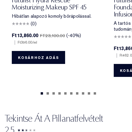
Futurist Hydra Rescue
Futuris
Moisturizing Makeup SPF 45
Founda
Infusi
Hibátlan alapozó komoly bőrápolással.
A tartós
(0)
tudomán
Ft13,860.00
(-40%)
FT23,100.00
|
Ft396.00
/ml
Ft13,86
|
Ft462.
KOSÁRHOZ ADÁS
KOS
Tekintse Át A Pillanatfelvételt
2.5