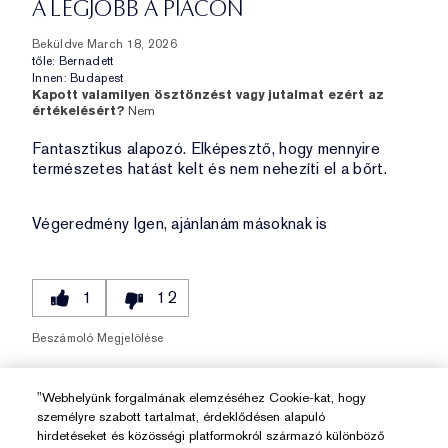
A LEGJOBB A PIACON
Beküldve
March 18, 2026
tőle:
Bernadett
Innen:
Budapest
Kapott valamilyen ösztönzést vagy jutalmat ezért az
értékelésért?
Nem
Fantasztikus alapozó. Elképesztő, hogy mennyire
természetes hatást kelt és nem nehezíti el a bőrt.
Végeredmény
Igen, ajánlanám másoknak is
1
12
Beszámoló Megjelölése
"Webhelyünk forgalmának elemzéséhez Cookie-kat, hogy
személyre szabott tartalmat, érdeklődésen alapuló
hirdetéseket és közösségi platformokról származó különböző
Beszámolók Megjelenítése
1-10