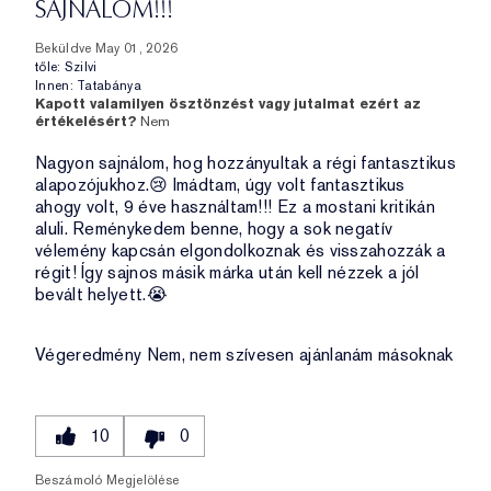
SAJNÁLOM!!!
Beküldve
May 01, 2026
tőle:
Szilvi
Innen:
Tatabánya
Kapott valamilyen ösztönzést vagy jutalmat ezért az
értékelésért?
Nem
Nagyon sajnálom, hog hozzányultak a régi fantasztikus
alapozójukhoz.😢 Imádtam, úgy volt fantasztikus
ahogy volt, 9 éve használtam!!! Ez a mostani kritikán
aluli. Reménykedem benne, hogy a sok negatív
vélemény kapcsán elgondolkoznak és visszahozzák a
régit! Így sajnos másik márka után kell nézzek a jól
bevált helyett.😭
Végeredmény
Nem, nem szívesen ajánlanám másoknak
10
0
Beszámoló Megjelölése