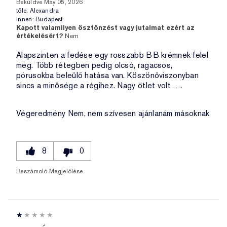
Beküldve
May 05, 2026
tőle:
Alexandra
Innen:
Budapest
Kapott valamilyen ösztönzést vagy jutalmat ezért az
értékelésért?
Nem
Alapszinten a fedése egy rosszabb BB krémnek felel
meg. Több rétegben pedig olcsó, ragacsos,
pórusokba beleülő hatása van. Köszönőviszonyban
sincs a minősége a régihez. Nagy ötlet volt ….
Végeredmény
Nem, nem szívesen ajánlanám másoknak
8
0
Beszámoló Megjelölése