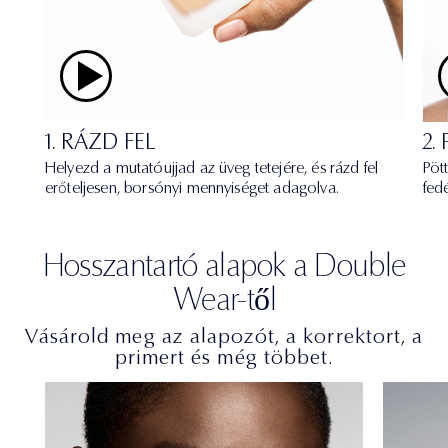
1. RÁZD FEL
2.
Helyezd a mutatóujjad az üveg tetejére, és rázd fel
Pöt
erőteljesen, borsónyi mennyiséget adagolva.
fed
Hosszantartó alapok a Double
Wear-től
Vásárold meg az alapozót, a korrektort, a
primert és még többet.