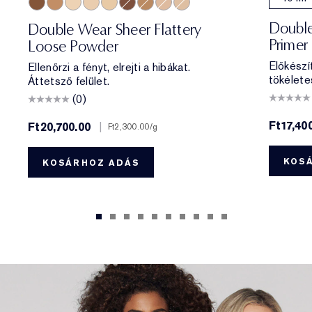
Deep Matte
Medium Soft Glow
Translucent Soft Glow
Translucent Matte
Extra Light Matte
Deep Soft Glow
Medium Matte
Light Medium Matte
Light Matte
Double
Double Wear Sheer Flattery
Primer
Loose Powder
Előkészí
Ellenőrzi a fényt, elrejti a hibákat.
tökélete
Áttetsző felület.
(0)
Ft17,40
Ft20,700.00
|
Ft2,300.00
/g
KOS
KOSÁRHOZ ADÁS