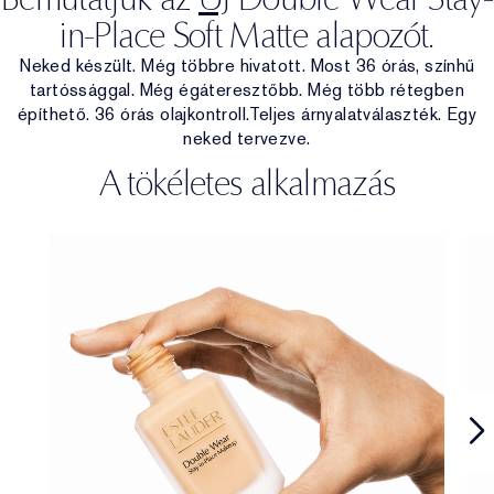
in-Place Soft Matte alapozót.
Neked készült. Még többre hivatott. Most 36 órás, színhű
tartóssággal. Még égáteresztőbb. Még több rétegben
építhető. 36 órás olajkontroll.Teljes árnyalatválaszték. Egy
neked tervezve.
A tökéletes alkalmazás