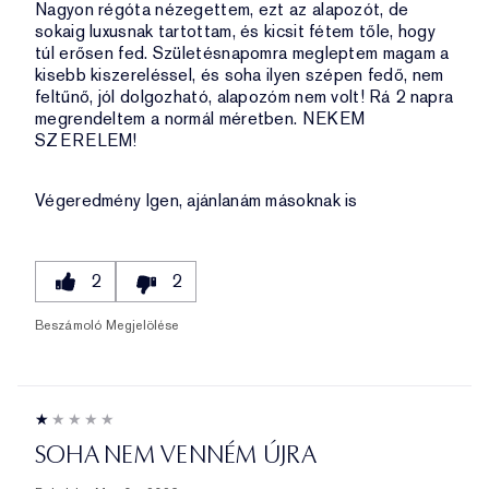
Nagyon régóta nézegettem, ezt az alapozót, de
sokaig luxusnak tartottam, és kicsit fétem tőle, hogy
túl erősen fed. Születésnapomra megleptem magam a
kisebb kiszereléssel, és soha ilyen szépen fedő, nem
feltűnő, jól dolgozható, alapozóm nem volt! Rá 2 napra
megrendeltem a normál méretben. NEKEM
SZERELEM!
Végeredmény
Igen, ajánlanám másoknak is
2
2
Beszámoló Megjelölése
SOHA NEM VENNÉM ÚJRA