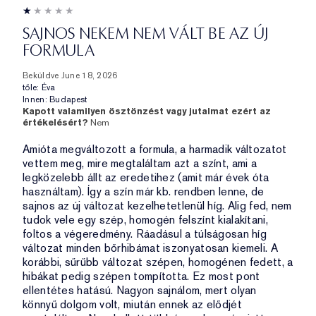
SAJNOS NEKEM NEM VÁLT BE AZ ÚJ
FORMULA
Beküldve
June 18, 2026
tőle:
Éva
Innen:
Budapest
Kapott valamilyen ösztönzést vagy jutalmat ezért az
értékelésért?
Nem
Amióta megváltozott a formula, a harmadik változatot
vettem meg, mire megtaláltam azt a színt, ami a
legközelebb állt az eredetihez (amit már évek óta
használtam). Így a szín már kb. rendben lenne, de
sajnos az új változat kezelhetetlenül híg. Alig fed, nem
tudok vele egy szép, homogén felszínt kialakítani,
foltos a végeredmény. Ráadásul a túlságosan híg
változat minden bőrhibámat iszonyatosan kiemeli. A
korábbi, sűrűbb változat szépen, homogénen fedett, a
hibákat pedig szépen tompította. Ez most pont
ellentétes hatású. Nagyon sajnálom, mert olyan
könnyű dolgom volt, miután ennek az elődjét