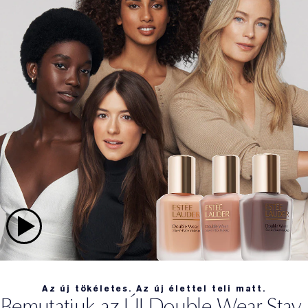
Az új tökéletes. Az új élettel teli matt.
Bemutatjuk az
ÚJ
Double Wear Stay-