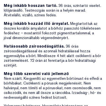
Még inkább hosszan tartó.
36 órás, színtartó viselet.
Időjárásálló. Testmozgás során is a helyén marad.
Átvitelálló, vízálló, színes fedés.
Még inkább hozzád illő árnyalat.
Megtartottuk az
összes korábbi árnyalatot a bőrhöz passzoló tökéletesen
fedéshez – mostantól fokozott pigmenttartalommal, a
jóval dimenzionáltabb végeredményért.
Hatásosabb zsírosodásgátlás.
36 órás
zsírosodásgátlással és azonnali hidratálással hozza
egyensúlyba a bőrt. Mindössze 4 hét alatt csökkenti a bőr
zsírtermelését. 72 órán át fenntartja a bőr hidratáltsági
szintjét.
Még több szeretni való jellemző
Nem szárít. Kiegyenlíti az egyenetlen bőrtónust és elfedi a
bőrhibákat. Csökkenti a pórusok megjelenését. Nem
halványul, nem tömíti el a pórusokat, nem csomósodik, nem
csíkozódik, és nem áll össze a ráncokba. Izzadság-, hő- és
nedvességálló színes fedést biztosít.
Valamennyi bőrtípusra. Használata biztonságos az