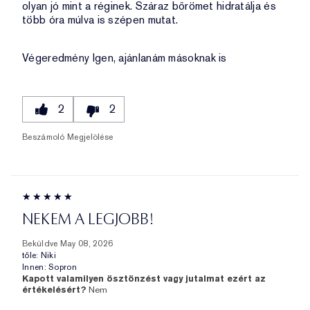
olyan jó mint a réginek. Száraz bőrömet hidratálja és
több óra múlva is szépen mutat.
Végeredmény
Igen, ajánlanám másoknak is
2
2
Beszámoló Megjelölése
NEKEM A LEGJOBB!
Beküldve
May 08, 2026
tőle:
Niki
Innen:
Sopron
Kapott valamilyen ösztönzést vagy jutalmat ezért az
értékelésért?
Nem