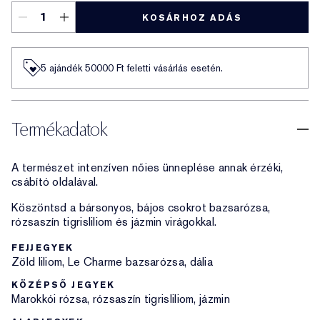
KOSÁRHOZ ADÁS
5 ajándék 50000​ Ft feletti vásárlás esetén.
Termékadatok
A természet intenzíven nőies ünneplése annak érzéki,
csábító oldalával.
Köszöntsd a bársonyos, bájos csokrot bazsarózsa,
rózsaszín tigrisliliom és jázmin virágokkal.
FEJJEGYEK
Zöld liliom, Le Charme bazsarózsa, dália
KÖZÉPSŐ JEGYEK
Marokkói rózsa, rózsaszín tigrisliliom, jázmin