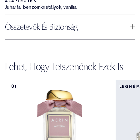
ALAPJEGYEK
Juharfa, benzoinkristályok, vanília
Összetevők És Biztonság
Lehet, Hogy Tetszenének Ezek Is
ÚJ
LEGNÉ