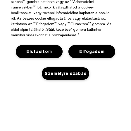
szabás"" gombra kattintva vagy az ""Adatvédelmi
irányelvekben"" bármikor kiválaszthatod a cookie-
beállításokat, vagy további információkat kaphatsz a cookie-
ról. Az összes cookie elfogadásához vagy elutasításához
kattintson az ""Elfogadom"" vagy ""Elutasítom"" gombra. Az
oldal alján található „Sütik kezelése” gombra kattintva
bármikor visszavonhatja hozzájárulását. "
Elutasítom
Elfogadom
Személyre szabás
Segítségre Van Szükséged?
Rendelés Nyomon Követése
Az Estée Lauderről
Kapcsolat
KOSÁRHOZ ADÁS
Felelősségvállalás
Kapcsolat a Gyártóval
Üzlet
Vállalati Információk
Szállítási Adatok
Promóciók
Összetevők Szójegyzéke