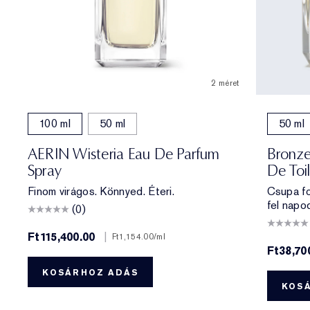
2 méret
100 ml
50 ml
50 ml
AERIN Wisteria Eau De Parfum
Bronze
Spray
De Toi
Finom virágos. Könnyed. Éteri.
Csupa fo
fel napo
(0)
Ft115,400.00
|
Ft1,154.00
/ml
Ft38,70
KOSÁRHOZ ADÁS
KOS