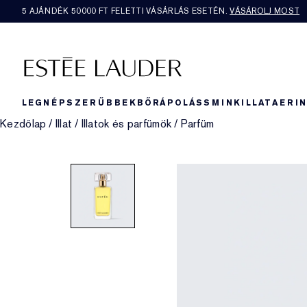
5 AJÁNDÉK 50000​ FT FELETTI VÁSÁRLÁS ESETÉN.
VÁSÁROLJ MOST
LEGNÉPSZERŰBBEK
BŐRÁPOLÁS
SMINK
ILLAT
AERI
Kezdőlap
/
Illat
/
Illatok és parfümök
/
Parfüm