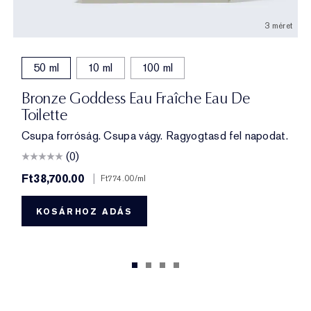
3 méret
50 ml
10 ml
100 ml
Bronze Goddess Eau Fraîche Eau De
Toilette
Csupa forróság. Csupa vágy. Ragyogtasd fel napodat.
(0)
Ft38,700.00
|
Ft774.00
/ml
KOSÁRHOZ ADÁS