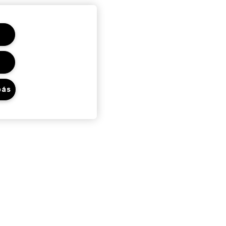
bás
Adatvédelem És
Feltételek
Adatvédelmi Szabályzat
Felhasználói Feltételek
Általános Szerződési Feltételek