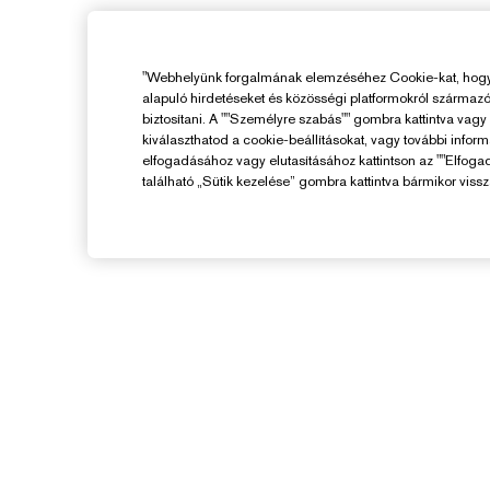
"Webhelyünk forgalmának elemzéséhez Cookie-kat, hogy 
alapuló hirdetéseket és közösségi platformokról származ
biztosítani. A ""Személyre szabás"" gombra kattintva vag
kiválaszthatod a cookie-beállításokat, vagy további infor
elfogadásához vagy elutasításához kattintson az ""Elfoga
található „Sütik kezelése” gombra kattintva bármikor vissz
Segítségre Van
Szükséged?
F
Rendelés Nyomon Követése
V
Kapcsolat
Kapcsolat a Gyártóval
K