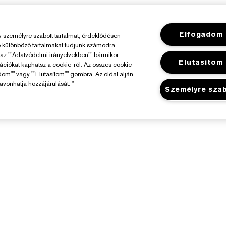
Elfogadom
személyre szabott tartalmat, érdeklődésen
ó különböző tartalmakat tudjunk számodra
y az ""Adatvédelmi irányelvekben"" bármikor
Elutasítom
mációkat kaphatsz a cookie-ról. Az összes cookie
dom"" vagy ""Elutasítom"" gombra. Az oldal alján
avonhatja hozzájárulását. "
Személyre sza
Az Estée Lauderről
Üzlet
elelősségvállalás
Promóciók
állalati Információk
Üzletkereső
Összetevők Szójegyzéke
arrier