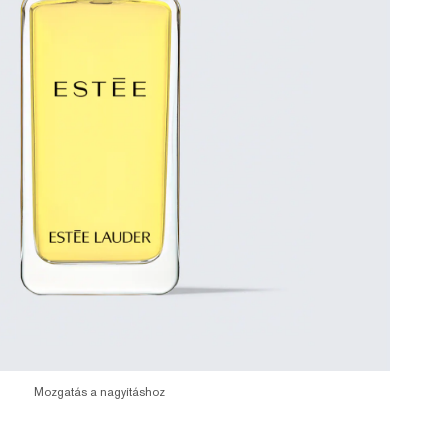
Mozgatás a nagyításhoz