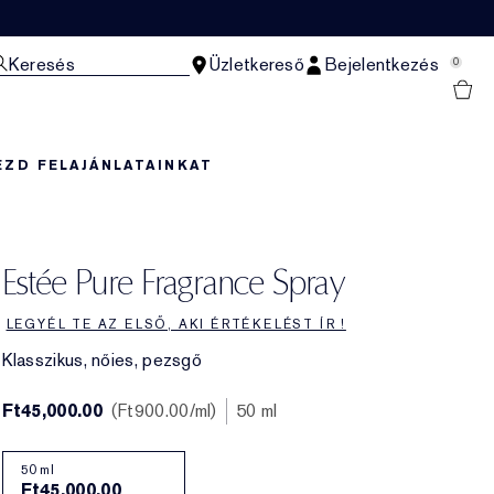
Keresés
Üzletkereső
Bejelentkezés
0
EZD FEL
AJÁNLATAINKAT
Estée Pure Fragrance Spray
LEGYÉL TE AZ ELSŐ, AKI ÉRTÉKELÉST ÍR !
Klasszikus, nőies, pezsgő
Ft45,000.00
Ft900.00
/ml
50 ml
50 ml
Ft45,000.00