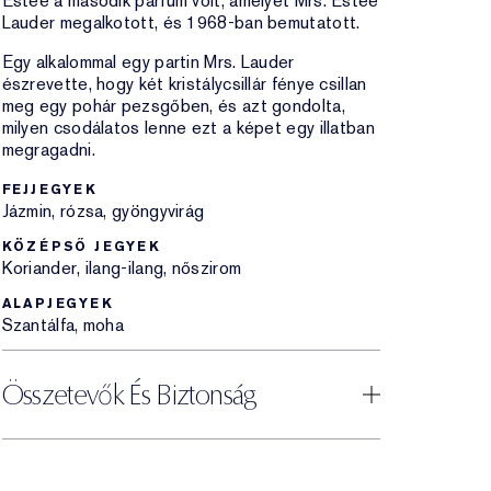
Estée a második parfüm volt, amelyet Mrs. Estée
Lauder megalkotott, és 1968-ban bemutatott.
Egy alkalommal egy partin Mrs. Lauder
észrevette, hogy két kristálycsillár fénye csillan
meg egy pohár pezsgőben, és azt gondolta,
milyen csodálatos lenne ezt a képet egy illatban
megragadni.
FEJJEGYEK
Jázmin, rózsa, gyöngyvirág
KÖZÉPSŐ JEGYEK
Koriander, ilang-ilang, nőszirom
ALAPJEGYEK
Szantálfa, moha
Összetevők És Biztonság