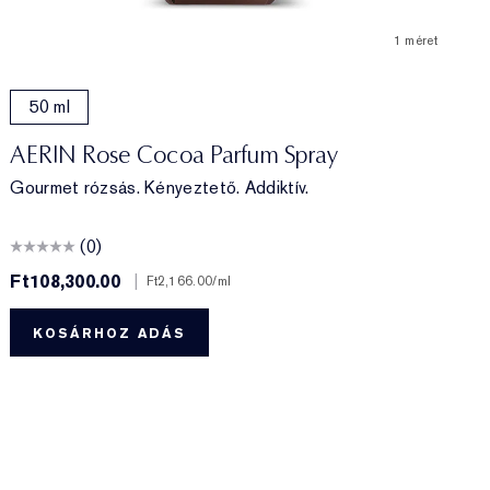
1 méret
50 ml
AERIN Rose Cocoa Parfum Spray
Gourmet rózsás. Kényeztető. Addiktív.
(0)
Ft108,300.00
|
F
Ft2,166.00
/ml
KOSÁRHOZ ADÁS