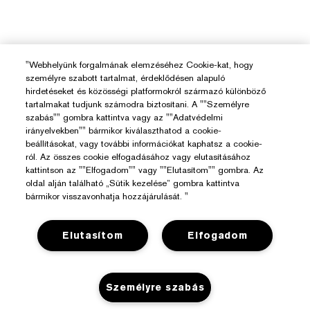
"Webhelyünk forgalmának elemzéséhez Cookie-kat, hogy
személyre szabott tartalmat, érdeklődésen alapuló
hirdetéseket és közösségi platformokról származó különböző
tartalmakat tudjunk számodra biztosítani. A ""Személyre
szabás"" gombra kattintva vagy az ""Adatvédelmi
irányelvekben"" bármikor kiválaszthatod a cookie-
beállításokat, vagy további információkat kaphatsz a cookie-
ról. Az összes cookie elfogadásához vagy elutasításához
kattintson az ""Elfogadom"" vagy ""Elutasítom"" gombra. Az
oldal alján található „Sütik kezelése” gombra kattintva
bármikor visszavonhatja hozzájárulását. "
Elutasítom
Elfogadom
Segítségre Van Szükséged?
Rendelés Nyomon Követése
Személyre szabás
Az Estée Lauderről
Kapcsolat