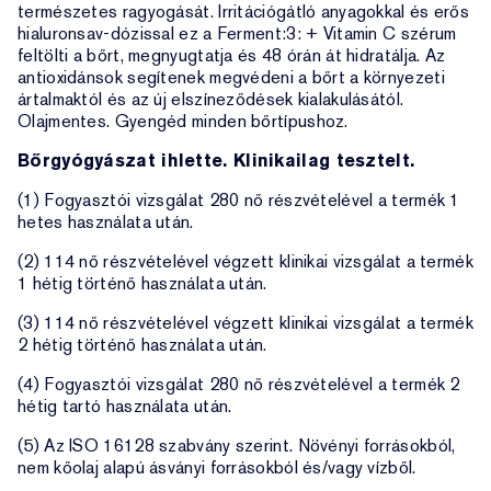
természetes ragyogását. Irritációgátló anyagokkal és erős
hialuronsav-dózissal ez a Ferment:3: + Vitamin C szérum
feltölti a bőrt, megnyugtatja és 48 órán át hidratálja. Az
antioxidánsok segítenek megvédeni a bőrt a környezeti
ártalmaktól és az új elszíneződések kialakulásától.
Olajmentes. Gyengéd minden bőrtípushoz.
Bőrgyógyászat ihlette. Klinikailag tesztelt.
(1) Fogyasztói vizsgálat 280 nő részvételével a termék 1
hetes használata után.
(2) 114 nő részvételével végzett klinikai vizsgálat a termék
1 hétig történő használata után.
(3) 114 nő részvételével végzett klinikai vizsgálat a termék
2 hétig történő használata után.
(4) Fogyasztói vizsgálat 280 nő részvételével a termék 2
hétig tartó használata után.
(5) Az ISO 16128 szabvány szerint. Növényi forrásokból,
nem kőolaj alapú ásványi forrásokból és/vagy vízből.