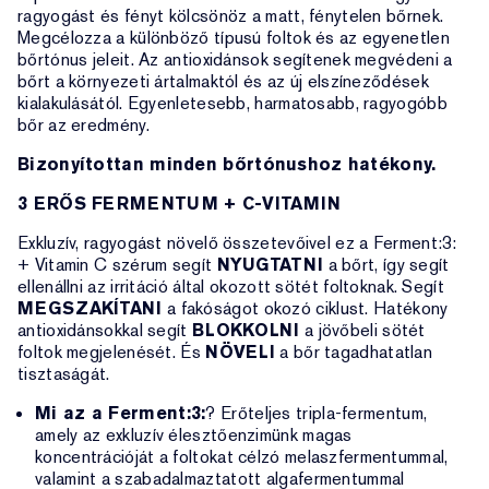
ragyogást és fényt kölcsönöz a matt, fénytelen bőrnek.
Megcélozza a különböző típusú foltok és az egyenetlen
bőrtónus jeleit. Az antioxidánsok segítenek megvédeni a
bőrt a környezeti ártalmaktól és az új elszíneződések
kialakulásától. Egyenletesebb, harmatosabb, ragyogóbb
bőr az eredmény.
Bizonyítottan minden bőrtónushoz hatékony.
3 ERŐS FERMENTUM + C-VITAMIN
Exkluzív, ragyogást növelő összetevőivel ez a Ferment:3:
+ Vitamin C szérum segít
NYUGTATNI
a bőrt, így segít
ellenállni az irritáció által okozott sötét foltoknak. Segít
MEGSZAKÍTANI
a fakóságot okozó ciklust. Hatékony
antioxidánsokkal segít
BLOKKOLNI
a jövőbeli sötét
foltok megjelenését. És
NÖVELI
a bőr tagadhatatlan
tisztaságát.
Mi az a Ferment:3:
? Erőteljes tripla-fermentum,
amely az exkluzív élesztőenzimünk magas
koncentrációját a foltokat célzó melaszfermentummal,
valamint a szabadalmaztatott algafermentummal