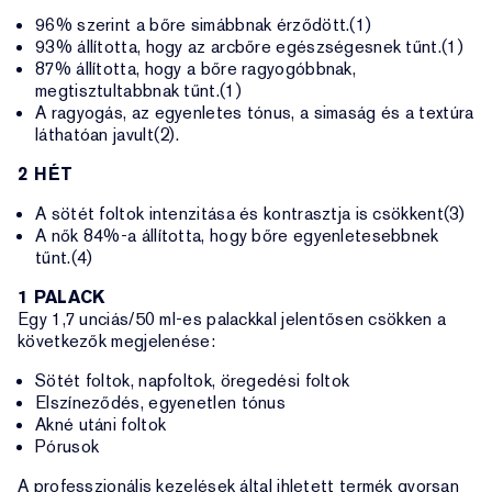
96% szerint a bőre simábbnak érződött.(1)
93% állította, hogy az arcbőre egészségesnek tűnt.(1)
87% állította, hogy a bőre ragyogóbbnak,
megtisztultabbnak tűnt.(1)
A ragyogás, az egyenletes tónus, a simaság és a textúra
láthatóan javult(2).
2 HÉT
A sötét foltok intenzitása és kontrasztja is csökkent(3)
A nők 84%-a állította, hogy bőre egyenletesebbnek
tűnt.(4)
1 PALACK
Egy 1,7 unciás/50 ml-es palackkal jelentősen csökken a
következők megjelenése:
Sötét foltok, napfoltok, öregedési foltok
Elszíneződés, egyenetlen tónus
Akné utáni foltok
Pórusok
A professzionális kezelések által ihletett termék gyorsan