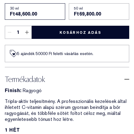
30 ml
50 ml
Ft48,600.00
Ft69,800.00
KOSÁRHOZ ADÁS
5 ajándék 50000​ Ft feletti vásárlás esetén.
Termékadatok
Finish:
Ragyogó
Tripla-aktív teljesítmény. A professzionális kezelések által
ihletett C-vitamin alapú szérum gyorsan beindítja a bőr
ragyogását, és többféle sötét foltot céloz meg, miáltal
egyenletesebb tónust hoz létre.
1 HÉT