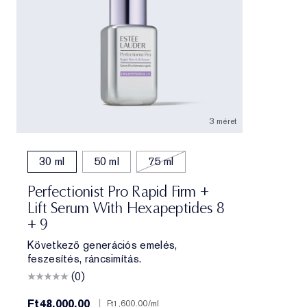
3 méret
30 ml
50 ml
75 ml
Perfectionist Pro Rapid Firm +
Lift Serum With Hexapeptides 8
+ 9
Következő generációs emelés,
feszesítés, ráncsimítás.
(0)
Ft48,000.00
|
Ft1,600.00
/ml