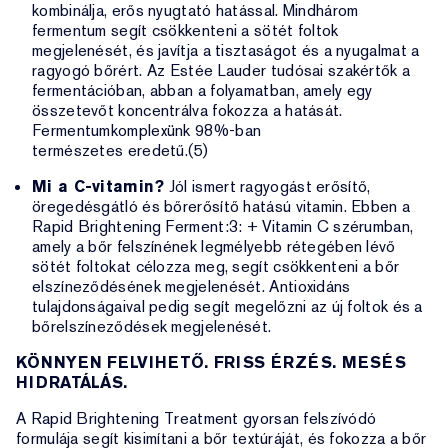
kombinálja, erős nyugtató hatással. Mindhárom
fermentum segít csökkenteni a sötét foltok
megjelenését, és javítja a tisztaságot és a nyugalmat a
ragyogó bőrért. Az Estée Lauder tudósai szakértők a
fermentációban, abban a folyamatban, amely egy
összetevőt koncentrálva fokozza a hatását.
Fermentumkomplexünk 98%-ban
természetes eredetű.(5)
Mi a C-vitamin?
Jól ismert ragyogást erősítő,
öregedésgátló és bőrerősítő hatású vitamin. Ebben a
Rapid Brightening Ferment:3: + Vitamin C szérumban,
amely a bőr felszínének legmélyebb rétegében lévő
sötét foltokat célozza meg, segít csökkenteni a bőr
elszíneződésének megjelenését. Antioxidáns
tulajdonságaival pedig segít megelőzni az új foltok és a
bőrelszíneződések megjelenését.
KÖNNYEN FELVIHETŐ. FRISS ÉRZÉS. MESÉS
HIDRATÁLÁS.
A Rapid Brightening Treatment gyorsan felszívódó
formulája segít kisimítani a bőr textúráját, és fokozza a bőr