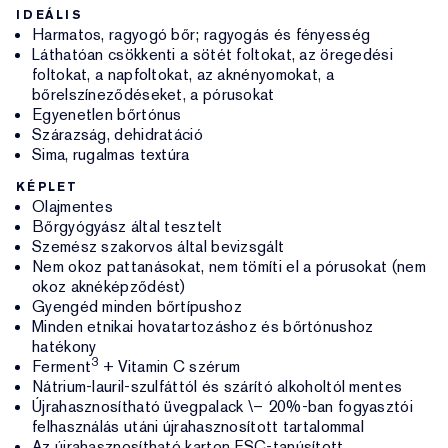
IDEÁLIS
Harmatos, ragyogó bőr; ragyogás és fényesség
Láthatóan csökkenti a sötét foltokat, az öregedési
foltokat, a napfoltokat, az aknényomokat, a
bőrelszíneződéseket, a pórusokat
Egyenetlen bőrtónus
Szárazság, dehidratáció
Sima, rugalmas textúra
KÉPLET
Olajmentes
Bőrgyógyász által tesztelt
Szemész szakorvos által bevizsgált
Nem okoz pattanásokat, nem tömíti el a pórusokat (nem
okoz aknéképződést)
Gyengéd minden bőrtípushoz
Minden etnikai hovatartozáshoz és bőrtónushoz
hatékony
3
Ferment
+ Vitamin C szérum
Nátrium-lauril-szulfáttól és szárító alkoholtól mentes
Újrahasznosítható üvegpalack \– 20%-ban fogyasztói
felhasználás utáni újrahasznosított tartalommal
Az újrahasznosítható karton FSC-tanúsított