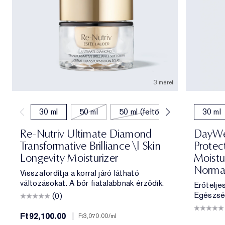
3 méret
30 ml
50 ml
50 ml (feltöltés)
30 ml
Re-Nutriv Ultimate Diamond
DayWea
Transformative Brilliance \| Skin
Protec
Longevity Moisturizer
Moistu
Norma
Visszafordítja a korral járó látható
változásokat. A bőr fiatalabbnak érződik.
Erőtelje
Egészsé
(0)
Ft92,100.00
|
Ft3,070.00
/ml