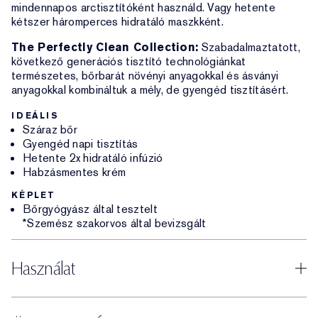
mindennapos arctisztítóként használd. Vagy hetente
kétszer háromperces hidratáló maszkként.
The Perfectly Clean Collection:
Szabadalmaztatott,
következő generációs tisztító technológiánkat
természetes, bőrbarát növényi anyagokkal és ásványi
anyagokkal kombináltuk a mély, de gyengéd tisztításért.
IDEÁLIS
Száraz bőr
Gyengéd napi tisztítás
Hetente 2x hidratáló infúzió
Habzásmentes krém
KÉPLET
Bőrgyógyász által tesztelt
*Szemész szakorvos által bevizsgált
Használat