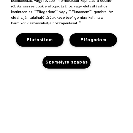
beállításokat, vagy további információkat kaphatsz a cookie-
ról. Az összes cookie elfogadásához vagy elutasításához
kattintson az ""Elfogadom"" vagy ""Elutasítom"" gombra. Az
oldal alján található „Sütik kezelése” gombra kattintva
bármikor visszavonhatja hozzájárulását. "
Elutasítom
Elfogadom
Személyre szabás
Segítségre Van Szükséged?
Rendelés Nyomon Követése
Az Estée Lauderről
Kapcsolat
KOSÁRHOZ ADÁS
Felelősségvállalás
Kapcsolat a Gyártóval
Üzlet
Vállalati Információk
Szállítási Adatok
Promóciók
Összetevők Szójegyzéke
Visszaküldés És Csere
Adatvédelem És Feltételek
Üzletkereső
Karrier
GYIK