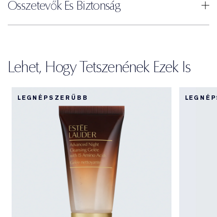
Összetevők És Biztonság
Lehet, Hogy Tetszenének Ezek Is
LEGNÉPSZERŰBB
LEGNÉ