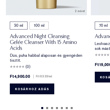
2 méret
30 ml
100 ml
70 ml
Advanced Night Cleansing
Advanc
Gelée Cleanser With 15 Amino
Leolvasz
Acids
sok mást
Dús, puha habbal alaposan és gyengéden
tisztít.
Ft19,00
(0)
Ft4,900.00
|
Ft163.33
/ml
KOS
KOSÁRHOZ ADÁS