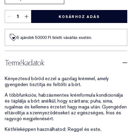
KOSÁRHOZ ADÁS
5 ajándék 50000​ Ft feletti vásárlás esetén.
Termékadatok
Kényeztesd bőröd ezzel a gazdag krémmel, amely
gyengéden tisztítja és feltölti a bőrt.
A többfunkciós, habzásmentes krémformula kondicionálja
és táplálja a bőrt anélkül, hogy szárítana; puha, sima,
rugalmas és kellemes érzetet hagy maga után. Gyengéden
eltávolítja a szennyeződéseket az egészséges, friss és
ragyogó megjelenésért.
Kétféleképpen használhatod: Reggel és este,