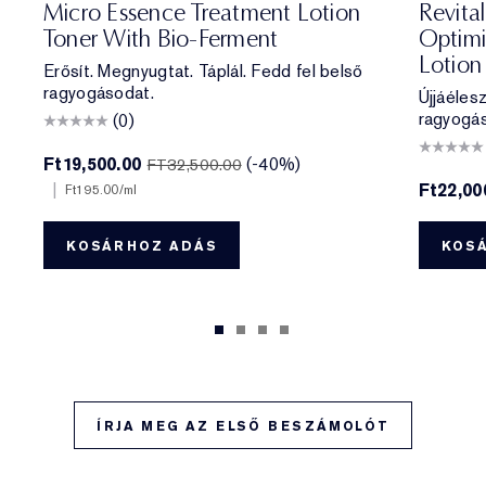
Micro Essence Treatment Lotion
Revita
Toner With Bio-Ferment
Optimi
Lotion
Erősít. Megnyugtat. Táplál. Fedd fel belső
ragyogásodat.
Újjáélesz
ragyogá
(0)
Ft19,500.00
(-40%)
FT32,500.00
|
Ft22,00
Ft195.00
/ml
KOSÁRHOZ ADÁS
KOS
ÍRJA MEG AZ ELSŐ BESZÁMOLÓT