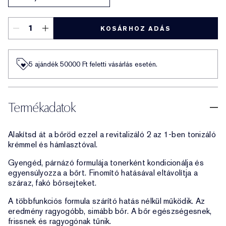
KOSÁRHOZ ADÁS
5 ajándék 50000​ Ft feletti vásárlás esetén.
Termékadatok
Alakítsd át a bőröd ezzel a revitalizáló 2 az 1-ben tonizáló
krémmel és hámlasztóval.
Gyengéd, párnázó formulája tonerként kondicionálja és
egyensúlyozza a bőrt. Finomító hatásával eltávolítja a
száraz, fakó bőrsejteket.
A többfunkciós formula szárító hatás nélkül működik. Az
eredmény ragyogóbb, simább bőr. A bőr egészségesnek,
frissnek és ragyogónak tűnik.