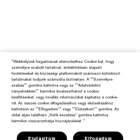
"Webhelyünk forgalmának elemzéséhez Cookie-kat, hogy
személyre szabott tartalmat, érdeklődésen alapuló
hirdetéseket és közösségi platformokról származó különböző
tartalmakat tudjunk számodra biztosítani. A ""Személyre
szabás"" gombra kattintva vagy az ""Adatvédelmi
irányelvekben"" bármikor kiválaszthatod a cookie-
beállításokat, vagy további információkat kaphatsz a cookie-
ról. Az összes cookie elfogadásához vagy elutasításához
kattintson az ""Elfogadom"" vagy ""Elutasítom"" gombra. Az
oldal alján található „Sütik kezelése” gombra kattintva
bármikor visszavonhatja hozzájárulását. "
Elutasítom
Elfogadom