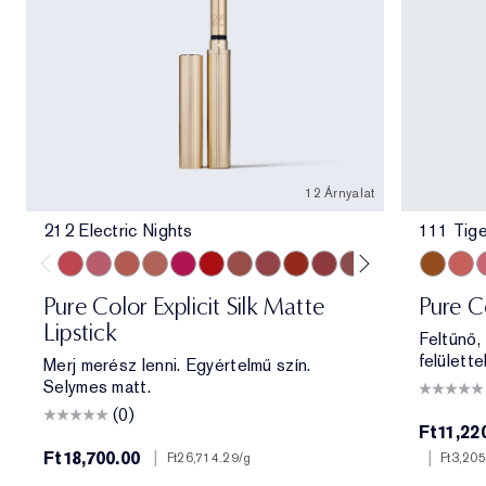
12 Árnyalat
212 Electric Nights
111 Tige
212 Electric Nights
112 HIGH FREQUENCY
201 Ulterior Motive
101 Static
302 Last Impression
303 Heartbeet
106 Double or Nothing
110 Wrong Place, Right Time
120 Temperature Rising
115 Off the Record
301 Smokescreen
211 Night Move
111 Tige
546 A
4
Pure Color Explicit Silk Matte
Pure Co
Lipstick
Feltűnő,
felülettel
Merj merész lenni. Egyértelmű szín.
Selymes matt.
(0)
Ft11,22
Ft18,700.00
|
|
Ft26,714.29
/g
Ft3,205