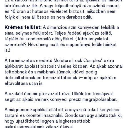
bőrtónushoz illik. A nagy teljesítményű rúzs színhű marad,
és 10 órán át hatásos viseletet biztosít, miközben nem
folyik el, nem áll össze és nem darabosodik.
Krémes felület:
A dimenziós szín könnyedén felsiklik a
sima, selymes felületért. Teljes fedésű ajakrúzs telítő,
tápláló és kondicionáló előnyökkel. (Több árnyalatot
szeretnél? Nézd meg matt és magasfényű felületeinket
is.)
A természetes eredetű Moisture Lock Complex* extra
ajakbarát ápolást biztosít viselés közben. Az ajkak azonnal
teltebbnek és simábbnak tűnnek, idővel pedig
definiáltabbnak és formázottabbnak \– még az ajakrúzs
eltávolítása után is.
A szakértően megtervezett rúzs tökéletes formájával
segít az ajkaid íveinek könnyed, precíz megrajzolásában.
A mágneses kupakkal ellátott aranyszínű tokot kényelmes
tartani, és örömteli használni. Gondosan úgy alakítottuk ki,
hogy újratölthető legyen a legkeresettebb
ajakrúzsárnyalataink választékával.