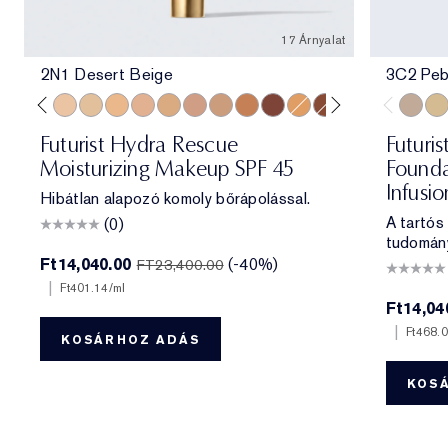
17 Árnyalat
2N1 Desert Beige
3C2 Peb
e
ff
 Porcelain
1N2 Ecru
2C3 Fresco
2N1 Desert Beige
1W2 Sand
2W1 Dawn
3N1 Ivory Beige
3W1 Tawny
3N2 Wheat
4N1 Shell Beige
5W1 Bronze
7N2 Rich Amber
4W1 Honey Bronze
6W1 Sandalwood
8N2 Rich Espre
3C2 Pe
1C1
Futurist Hydra Rescue
Futuris
Moisturizing Makeup SPF 45
Founda
Infusi
Hibátlan alapozó komoly bőrápolással.
A tartós
(0)
tudomán
Ft14,040.00
(-40%)
FT23,400.00
|
Ft401.14
/ml
Ft14,04
|
Ft468.
KOSÁRHOZ ADÁS
KOS