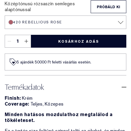
Középtónusú rózsaszín semleges
PRÓBÁLD KI
alaptónussal
420 REBELLIOUS ROSE
KOSÁRHOZ ADÁS
5 ajándék 50000​ Ft feletti vásárlás esetén.
Termékadatok
Finish:
Krém
Coverage:
Teljes, Közepes
Minden hatásos mozdulathoz megtalálod a
tökéleteset.
Ez a tartós rúzs feltűnő színnel telíti az ajkakat, és minden