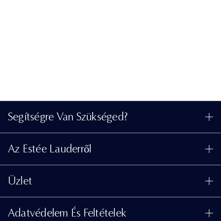
Segítségre Van Szükséged?
Rendelés Nyomon Követése
Az Estée Lauderről
Kapcsolat
Felelősségvállalás
Kapcsolat a Gyártóval
Üzlet
Vállalati Információk
Szállítási Adatok
Promóciók
Összetevők Szójegyzéke
Visszaküldés És Csere
Adatvédelem És Feltételek
Üzletkereső