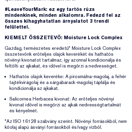
#LeaveYourMark: ez egy tartós rúzs
mindenkinek, minden alkalomra. Fedezd fel az
összes kihagyhatatlan árnyalatot 3 trendi
felülettel.
KIEMELT ÖSSZETEVŐ: Moisture Lock Complex
Gazdag, természetes eredetű* Moisture Lock Complex
összetevőnk erőteljes olajok keverékét és hathatós
növényi kivonatot tartalmaz, így azonnal kondicionálja és
feltölti az ajkakat, és idővel is megőrzi a nedvességet.
Hathatós olajok keveréke: A pirosmálna-magolaj, a fehér
tajtékvirágolaj és a sárgabarack-magolaj táplálja és
kondicionálja az ajkakat.
Salicornea Herbacea kivonat: Az erőteljes növényi
kivonat idővel is megőrzi az ajkak nedvességtartalmát
és kényelmét.
*Az ISO 16128 szabvány szerint. Növényi forrásokból, nem
kőolaj alapú ásványi forrásokból és/vagy vízből.