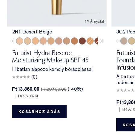
17 Árnyalat
2N1 Desert Beige
3C2 Peb
e
ff
 Porcelain
1N2 Ecru
2C3 Fresco
2N1 Desert Beige
1W2 Sand
2W1 Dawn
3N1 Ivory Beige
3W1 Tawny
3N2 Wheat
4N1 Shell Beige
5W1 Bronze
7N2 Rich Amber
4W1 Honey Bronze
6W1 Sandalwood
8N2 Rich Espre
3C2 Pe
1C1
Futurist Hydra Rescue
Futuris
Moisturizing Makeup SPF 45
Founda
Infusi
Hibátlan alapozó komoly bőrápolással.
A tartós
(0)
tudomán
Ft13,860.00
(-40%)
FT23,100.00
|
Ft396.00
/ml
Ft13,86
|
Ft462.
KOSÁRHOZ ADÁS
KOS