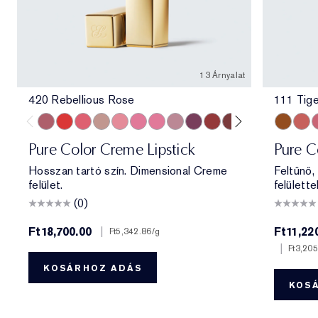
13 Árnyalat
420 Rebellious Rose
111 Tige
420 Rebellious Rose
330 Impassioned
320 Defiant Coral
826 Modern Muse
260 Eccentric
686 Confident
220 Powerful
561 Intense Nude
440 Irresistible
541 LA Noir
697 Renegade
360 Fierce
333 Persuas
111 Tige
546 A
4
Pure Color Creme Lipstick
Pure Co
Hosszan tartó szín. Dimensional Creme
Feltűnő,
felület.
felülettel
(0)
Ft18,700.00
|
Ft11,22
Ft5,342.86
/g
|
Ft3,205
KOSÁRHOZ ADÁS
KOS