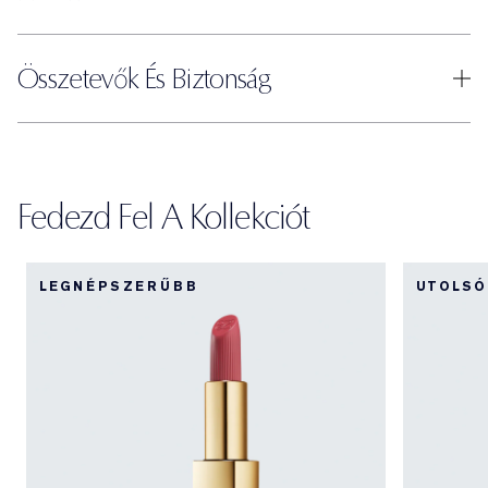
Összetevők És Biztonság
Fedezd Fel A Kollekciót
LEGNÉPSZERŰBB
UTOLSÓ