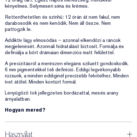
kényelmes. Selymesen sima és krémes.
Rettenthetetlen és színhű: 12 órán át nem fakul, nem
darabosodik és nem kenődik. Nem áll össze. Nem
pattogzik le.
Addiktív lágy elmosódás – azonnal elkendőzi a ráncok
megjelenését. Azonnali hidratálást biztosít. Formálja és
definiálja a bőrt drámaian dimenziós matt felülettel.
A precizitásról a merészen elegáns sziluett gondoskodik.
6 mm pigmentekkel teli definíció. Eddigi legvékonyabb
rúzsunk, a minden eddiginél precízebb felvitelhez. Minden
ívet átölel. Minden kontúrt formál.
Lenyűgöző tok jellegzetes bordázattal, mesés arany
árnyalatban.
Hogyan mered?
Használat