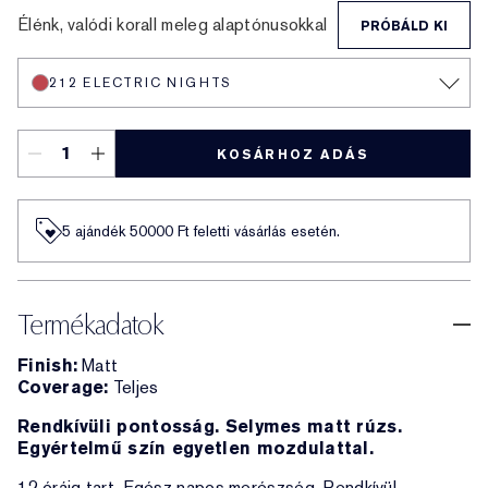
Élénk, valódi korall meleg alaptónusokkal
PRÓBÁLD KI
212 ELECTRIC NIGHTS
KOSÁRHOZ ADÁS
5 ajándék 50000​ Ft feletti vásárlás esetén.
Termékadatok
Finish:
Matt
Coverage:
Teljes
Rendkívüli pontosság. Selymes matt rúzs.
Egyértelmű szín egyetlen mozdulattal.
12 óráig tart. Egész napos merészség. Rendkívül