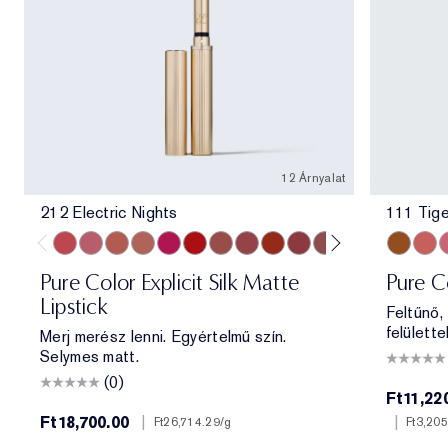
12 Árnyalat
212 Electric Nights
111 Tige
212 Electric Nights
112 HIGH FREQUENCY
201 Ulterior Motive
101 Static
302 Last Impression
303 Heartbeet
106 Double or Nothing
110 Wrong Place, Right Time
120 Temperature Rising
115 Off the Record
301 Smokescreen
211 Night Move
111 Tige
546 A
4
Pure Color Explicit Silk Matte
Pure Co
Lipstick
Feltűnő,
felülettel
Merj merész lenni. Egyértelmű szín.
Selymes matt.
(0)
Ft11,22
Ft18,700.00
|
|
Ft26,714.29
/g
Ft3,205