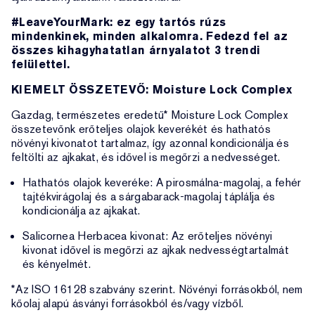
#LeaveYourMark: ez egy tartós rúzs
mindenkinek, minden alkalomra. Fedezd fel az
összes kihagyhatatlan árnyalatot 3 trendi
felülettel.
KIEMELT ÖSSZETEVŐ: Moisture Lock Complex
Gazdag, természetes eredetű* Moisture Lock Complex
összetevőnk erőteljes olajok keverékét és hathatós
növényi kivonatot tartalmaz, így azonnal kondicionálja és
feltölti az ajkakat, és idővel is megőrzi a nedvességet.
Hathatós olajok keveréke: A pirosmálna-magolaj, a fehér
tajtékvirágolaj és a sárgabarack-magolaj táplálja és
kondicionálja az ajkakat.
Salicornea Herbacea kivonat: Az erőteljes növényi
kivonat idővel is megőrzi az ajkak nedvességtartalmát
és kényelmét.
*Az ISO 16128 szabvány szerint. Növényi forrásokból, nem
kőolaj alapú ásványi forrásokból és/vagy vízből.