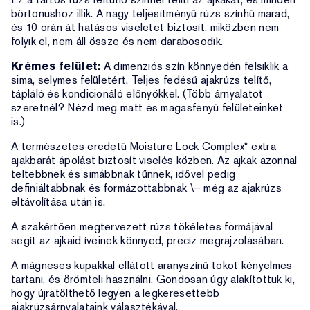
bőrtónushoz illik. A nagy teljesítményű rúzs színhű marad,
és 10 órán át hatásos viseletet biztosít, miközben nem
folyik el, nem áll össze és nem darabosodik.
Krémes felület:
A dimenziós szín könnyedén felsiklik a
sima, selymes felületért. Teljes fedésű ajakrúzs telítő,
tápláló és kondicionáló előnyökkel. (Több árnyalatot
szeretnél? Nézd meg matt és magasfényű felületeinket
is.)
A természetes eredetű Moisture Lock Complex* extra
ajakbarát ápolást biztosít viselés közben. Az ajkak azonnal
teltebbnek és simábbnak tűnnek, idővel pedig
definiáltabbnak és formázottabbnak \– még az ajakrúzs
eltávolítása után is.
A szakértően megtervezett rúzs tökéletes formájával
segít az ajkaid íveinek könnyed, precíz megrajzolásában.
A mágneses kupakkal ellátott aranyszínű tokot kényelmes
tartani, és örömteli használni. Gondosan úgy alakítottuk ki,
hogy újratölthető legyen a legkeresettebb
ajakrúzsárnyalataink választékával.