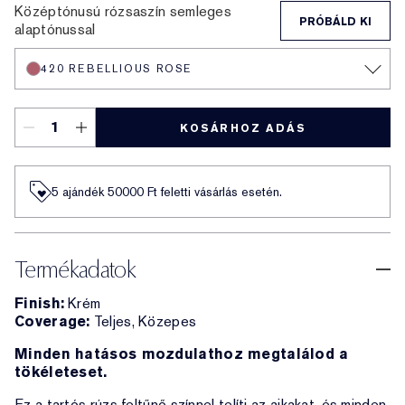
Középtónusú rózsaszín semleges
PRÓBÁLD KI
alaptónussal
420 REBELLIOUS ROSE
KOSÁRHOZ ADÁS
5 ajándék 50000​ Ft feletti vásárlás esetén.
Termékadatok
Finish:
Krém
Coverage:
Teljes, Közepes
Minden hatásos mozdulathoz megtalálod a
tökéleteset.
Ez a tartós rúzs feltűnő színnel telíti az ajkakat, és minden