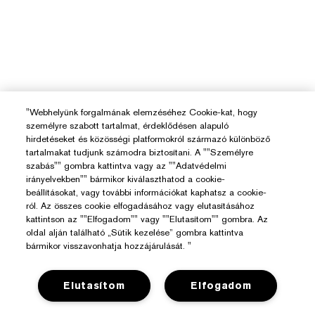
"Webhelyünk forgalmának elemzéséhez Cookie-kat, hogy
személyre szabott tartalmat, érdeklődésen alapuló
hirdetéseket és közösségi platformokról származó különböző
tartalmakat tudjunk számodra biztosítani. A ""Személyre
szabás"" gombra kattintva vagy az ""Adatvédelmi
irányelvekben"" bármikor kiválaszthatod a cookie-
beállításokat, vagy további információkat kaphatsz a cookie-
ról. Az összes cookie elfogadásához vagy elutasításához
kattintson az ""Elfogadom"" vagy ""Elutasítom"" gombra. Az
oldal alján található „Sütik kezelése” gombra kattintva
bármikor visszavonhatja hozzájárulását. "
Elutasítom
Elfogadom