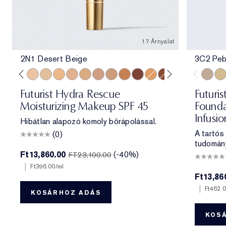
17 Árnyalat
2N1 Desert Beige
3C2 Peb
e
ff
 Porcelain
1N2 Ecru
2C3 Fresco
2N1 Desert Beige
1W2 Sand
2W1 Dawn
3N1 Ivory Beige
3W1 Tawny
3N2 Wheat
4N1 Shell Beige
5W1 Bronze
7N2 Rich Amber
4W1 Honey Bronze
6W1 Sandalwood
8N2 Rich Espre
3C2 Pe
1C1
Futurist Hydra Rescue
Futuris
Moisturizing Makeup SPF 45
Founda
Infusi
Hibátlan alapozó komoly bőrápolással.
A tartós
(0)
tudomán
Ft13,860.00
(-40%)
FT23,100.00
|
Ft396.00
/ml
Ft13,86
|
Ft462.
KOSÁRHOZ ADÁS
KOS