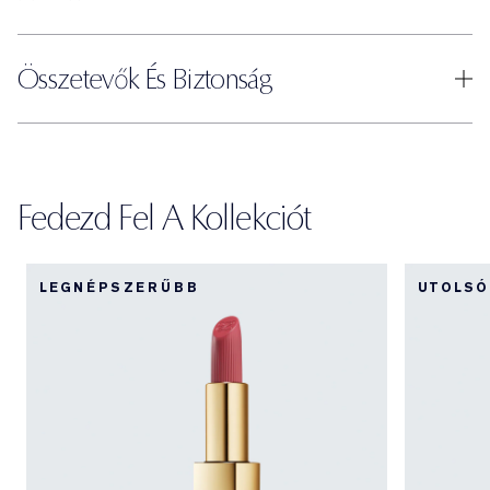
Összetevők És Biztonság
Fedezd Fel A Kollekciót
LEGNÉPSZERŰBB
UTOLSÓ