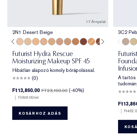
17 Árnyalat
2N1 Desert Beige
3C2 Peb
e
ff
 Porcelain
1N2 Ecru
2C3 Fresco
2N1 Desert Beige
1W2 Sand
2W1 Dawn
3N1 Ivory Beige
3W1 Tawny
3N2 Wheat
4N1 Shell Beige
5W1 Bronze
7N2 Rich Amber
4W1 Honey Bronze
6W1 Sandalwood
8N2 Rich Espre
3C2 Pe
1C1
Futurist Hydra Rescue
Futuris
Moisturizing Makeup SPF 45
Founda
Infusi
Hibátlan alapozó komoly bőrápolással.
A tartós
(0)
tudomán
Ft13,860.00
(-40%)
FT23,100.00
|
Ft396.00
/ml
Ft13,86
|
Ft462.
KOSÁRHOZ ADÁS
KOS