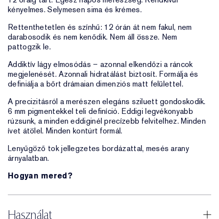
kényelmes. Selymesen sima és krémes.
Rettenthetetlen és színhű: 12 órán át nem fakul, nem
darabosodik és nem kenődik. Nem áll össze. Nem
pattogzik le.
Addiktív lágy elmosódás – azonnal elkendőzi a ráncok
megjelenését. Azonnali hidratálást biztosít. Formálja és
definiálja a bőrt drámaian dimenziós matt felülettel.
A precizitásról a merészen elegáns sziluett gondoskodik.
6 mm pigmentekkel teli definíció. Eddigi legvékonyabb
rúzsunk, a minden eddiginél precízebb felvitelhez. Minden
ívet átölel. Minden kontúrt formál.
Lenyűgöző tok jellegzetes bordázattal, mesés arany
árnyalatban.
Hogyan mered?
Használat