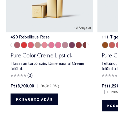
13 Árnyalat
420 Rebellious Rose
111 Tige
420 Rebellious Rose
330 Impassioned
320 Defiant Coral
826 Modern Muse
260 Eccentric
686 Confident
220 Powerful
561 Intense Nude
440 Irresistible
541 LA Noir
697 Renegade
360 Fierce
333 Persuas
111 Tige
546 A
4
Pure Color Creme Lipstick
Pure Co
Hosszan tartó szín. Dimensional Creme
Feltűnő,
felület.
felülettel
(0)
Ft18,700.00
|
Ft11,22
Ft5,342.86
/g
|
Ft3,205
KOSÁRHOZ ADÁS
KOS