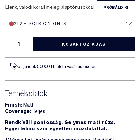
Élénk, valódi korall meleg alaptónusokkal
PRÓBÁLD KI
212 ELECTRIC NIGHTS
KOSÁRHOZ ADÁS
5 ajándék 50000​ Ft feletti vásárlás esetén.
Termékadatok
Finish:
Matt
Coverage:
Teljes
Rendkívüli pontosság. Selymes matt rúzs.
Egyértelmű szín egyetlen mozdulattal.
12 óráig tart. Egész napos merészség. Rendkívül