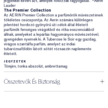
jegyekkel keveri azt, amelyek fokozzák ragyogását.” –Aerin
Lauder
The Premier Collection
Az AERIN Premier Collection a parfümőrök művészetének
tökéletes csúcspontja. Az Aerin számára különleges
jelentést hordozó gyönyörű úti célok által ihletett
parfümök fenséges virágokból és ritka esszenciákból
állnak, amelyeket a lepárlás hagyományos művészetével,
gyengéden nyernek ki. A Tuberose le Soir egy gazdag,
virágos szantálfa parfüm, amelyet az indiai
tubarózsaföldön látott sötét rózsaszín naplemente
ihletett.
JEGYZETEK
Tömjén, tonka abszolút, ambrettamag
Összetevők És Biztonság