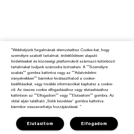
"Webhelyünk forgalmának elemzéséhez Cookie-kat, hogy
személyre szabott tartalmat, érdeklődésen alapuló
hirdetéseket és közösségi platformokról származó különböző
tartalmakat tudjunk számodra biztosítani. A ""Személyre
szabás"" gombra kattintva vagy az ""Adatvédelmi
irányelvekben"" bármikor kiválaszthatod a cookie-
beállításokat, vagy további információkat kaphatsz a cookie-
ról. Az összes cookie elfogadásához vagy elutasításához
kattintson az ""Elfogadom"" vagy ""Elutasítom"" gombra. Az
oldal alján található „Sütik kezelése” gombra kattintva
bármikor visszavonhatja hozzájárulását. "
Elutasítom
Elfogadom