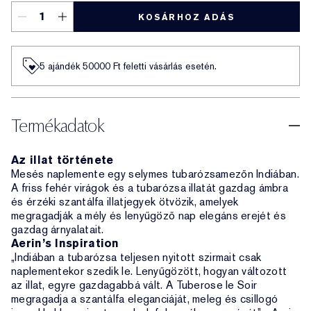
KOSÁRHOZ ADÁS
5 ajándék 50000​ Ft feletti vásárlás esetén.
Termékadatok
Az illat története
Mesés naplemente egy selymes tubarózsamezőn Indiában.
A friss fehér virágok és a tubarózsa illatát gazdag ámbra
és érzéki szantálfa illatjegyek ötvözik, amelyek
megragadják a mély és lenyűgöző nap elegáns erejét és
gazdag árnyalatait.
Aerin’s Inspiration
„Indiában a tubarózsa teljesen nyitott szirmait csak
naplementekor szedik le. Lenyűgözött, hogyan változott
az illat, egyre gazdagabbá vált. A Tuberose le Soir
megragadja a szantálfa eleganciáját, meleg és csillogó