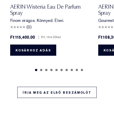
AERIN Wisteria Eau De Parfum
AERIN
Spray
Spray
Finom virágos. Könnyed. Éteri.
Gourmet 
(0)
Ft115,400.00
|
Ft108,3
Ft1,154.00
/ml
KOSÁRHOZ ADÁS
KOS
ÍRJA MEG AZ ELSŐ BESZÁMOLÓT