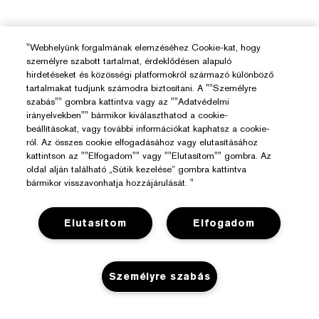
"Webhelyünk forgalmának elemzéséhez Cookie-kat, hogy
személyre szabott tartalmat, érdeklődésen alapuló
hirdetéseket és közösségi platformokról származó különböző
tartalmakat tudjunk számodra biztosítani. A ""Személyre
szabás"" gombra kattintva vagy az ""Adatvédelmi
irányelvekben"" bármikor kiválaszthatod a cookie-
beállításokat, vagy további információkat kaphatsz a cookie-
ról. Az összes cookie elfogadásához vagy elutasításához
kattintson az ""Elfogadom"" vagy ""Elutasítom"" gombra. Az
oldal alján található „Sütik kezelése” gombra kattintva
bármikor visszavonhatja hozzájárulását. "
Elutasítom
Elfogadom
Személyre szabás
Segítségre Van Szükséged?
Rendelés Nyomon Követése