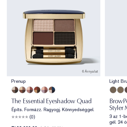
6 Árnyalat
Prenup
Light Br
Prenup
Gallery Hop
Après Spree
Getaway
Power Brunch
Poolside
Light Br
Taup
B
The Essential Eyeshadow Quad
BrowPe
Styler 
Építs. Formázz. Ragyogj. Könnyedséggel.
3 az 1-b
(0)
gél. 24 ó