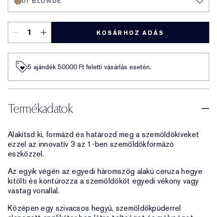
01 BLONDE
KOSÁRHOZ ADÁS
5 ajándék 50000​ Ft feletti vásárlás esetén.
Termékadatok
Alakítsd ki, formázd és határozd meg a szemöldökíveket
ezzel az innovatív 3 az 1-ben szemöldökformázó
eszközzel.
Az egyik végén az egyedi háromszög alakú ceruza hegye
kitölti és kontúrozza a szemöldököt egyedi vékony vagy
vastag vonallal.
Középen egy szivacsos hegyű, szemöldökpúderrel