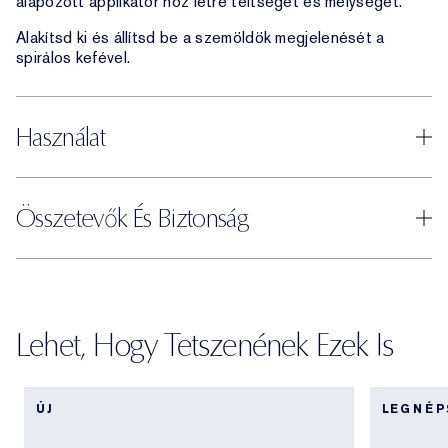
alapozott applikátor hoz létre teltséget és mélységet.
Alakítsd ki és állítsd be a szemöldök megjelenését a
spirálos kefével.
Használat
Összetevők És Biztonság
Lehet, Hogy Tetszenének Ezek Is
ÚJ
LEGNÉ