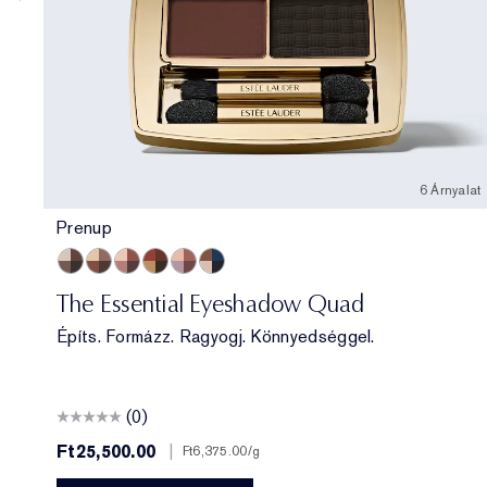
6 Árnyalat
Prenup
Prenup
Gallery Hop
Après Spree
Getaway
Power Brunch
Poolside
The Essential Eyeshadow Quad
Építs. Formázz. Ragyogj. Könnyedséggel.
(0)
Ft25,500.00
|
Ft6,375.00
/g