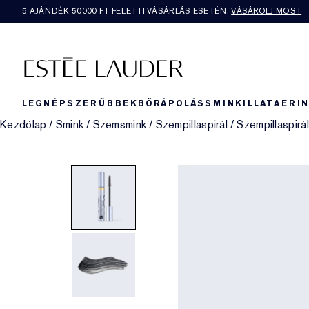
5 AJÁNDÉK 50000​ FT FELETTI VÁSÁRLÁS ESETÉN.
VÁSÁROLJ MOST
LEGNÉPSZERŰBBEK
BŐRÁPOLÁS
SMINK
ILLAT
AERI
Kezdőlap
/
Smink
/
Szemsmink
/
Szempillaspirál
/
Szempillaspirál