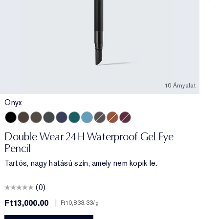
10 Árnyalat
Onyx
Onyx
Cocoa
Espresso
Smoke
Sapphire
Emerald Volt
Turquoise
Night Diamond
Bronze
Aubergine
Double Wear 24H Waterproof Gel Eye
Pencil
Tartós, nagy hatású szín, amely nem kopik le.
(0)
Ft13,000.00
|
F
Ft10,833.33
/g