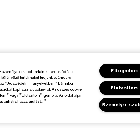
Elfogadom
személyre szabott tartalmat, érdeklődésen
ó különböző tartalmakat tudjunk számodra
y az ""Adatvédelmi irányelvekben"" bármikor
Elutasítom
mációkat kaphatsz a cookie-ról. Az összes cookie
dom"" vagy ""Elutasítom"" gombra. Az oldal alján
avonhatja hozzájárulását. "
Személyre sza