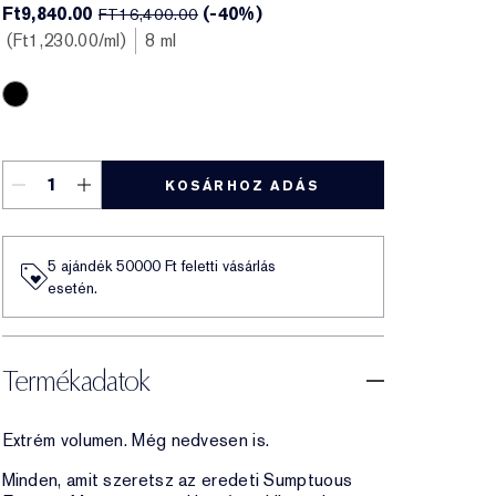
Ft9,840.00
(-40%)
FT16,400.00
Ft1,230.00
/ml
8 ml
Extreme Black
KOSÁRHOZ ADÁS
5 ajándék 50000​ Ft feletti vásárlás
esetén.
Termékadatok
Extrém volumen. Még nedvesen is.
Minden, amit szeretsz az eredeti Sumptuous