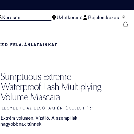
Keresés
Üzletkereső
Bejelentkezés
0
EZD FEL
AJÁNLATAINKAT
Sumptuous Extreme
Waterproof Lash Multiplying
Volume Mascara
LEGYÉL TE AZ ELSŐ, AKI ÉRTÉKELÉST ÍR !
Extrém volumen. Vízálló. A szempillák
nagyobbnak tűnnek.