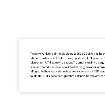
"Webhelyünk forgalmának elemzéséhez Cookie-kat, hogy 
alapuló hirdetéseket és közösségi platformokról származ
biztosítani. A ""Személyre szabás"" gombra kattintva vag
kiválaszthatod a cookie-beállításokat, vagy további infor
elfogadásához vagy elutasításához kattintson az ""Elfoga
található „Sütik kezelése” gombra kattintva bármikor vissz