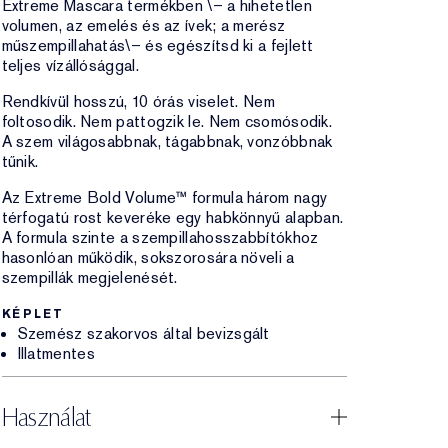
Extreme Mascara termékben \– a hihetetlen
volumen, az emelés és az ívek; a merész
műszempillahatás\– és egészítsd ki a fejlett
teljes vízállósággal.
Rendkívül hosszú, 10 órás viselet. Nem
foltosodik. Nem pattogzik le. Nem csomósodik.
A szem világosabbnak, tágabbnak, vonzóbbnak
tűnik.
Az Extreme Bold Volume™ formula három nagy
térfogatú rost keveréke egy habkönnyű alapban.
A formula szinte a szempillahosszabbítókhoz
hasonlóan működik, sokszorosára növeli a
szempillák megjelenését.
KÉPLET
Szemész szakorvos által bevizsgált
Illatmentes
Használat