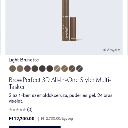
10 Árnyalat
Light Brunette
Light Brunette
Taupe
Brunette
Cool Brown
Blackened Brown
Dark Brunette
Cool Blonde
Warm Blonde
Auburn
Cool Grey
BrowPerfect 3D All-In-One Styler Multi-
Tasker
3 az 1-ben szemöldökceruza, púder és gél. 24 órás
viselet.
(0)
Ft12,700.00
|
Ft12,700.00
/Egység