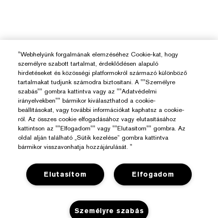
"Webhelyünk forgalmának elemzéséhez Cookie-kat, hogy
személyre szabott tartalmat, érdeklődésen alapuló
hirdetéseket és közösségi platformokról származó különböző
tartalmakat tudjunk számodra biztosítani. A ""Személyre
szabás"" gombra kattintva vagy az ""Adatvédelmi
irányelvekben"" bármikor kiválaszthatod a cookie-
beállításokat, vagy további információkat kaphatsz a cookie-
ról. Az összes cookie elfogadásához vagy elutasításához
kattintson az ""Elfogadom"" vagy ""Elutasítom"" gombra. Az
oldal alján található „Sütik kezelése” gombra kattintva
bármikor visszavonhatja hozzájárulását. "
Elutasítom
Elfogadom
Segítségre Van Szükséged?
Személyre szabás