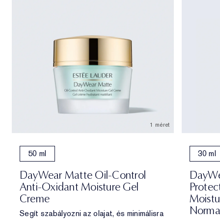
1 méret
50 ml
30 ml
DayWear Matte Oil-Control
DayWea
Anti-Oxidant Moisture Gel
Protec
Creme
Moistu
Norma
Segít szabályozni az olajat, és minimálisra