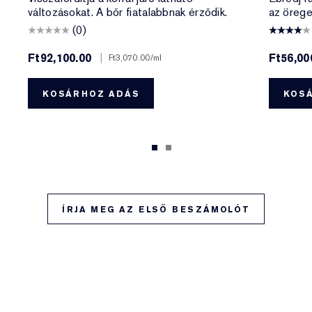
változásokat. A bőr fiatalabbnak érződik.
az örege
(0)
Ft92,100.00
|
Ft56,00
Ft3,070.00
/ml
KOSÁRHOZ ADÁS
KOS
ÍRJA MEG AZ ELSŐ BESZÁMOLÓT