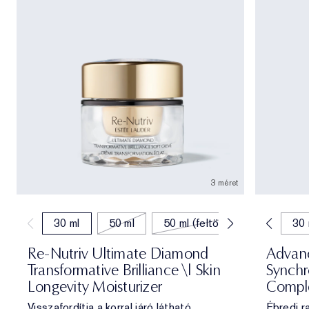
3 méret
30 ml
50 ml
7 ml
50 ml (feltöltés)
15 ml
20 ml
30 
Re-Nutriv Ultimate Diamond
Advanc
Transformative Brilliance \| Skin
Synchr
Longevity Moisturizer
Compl
Visszafordítja a korral járó látható
Ébredj r