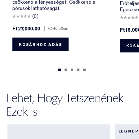
csökkenti a fényességet. Csökkenti a
Erőtelje
pórusok láthatóságát.
Egészsé
(0)
Ft27,000.00
|
Ft540.00
/ml
Ft16,00
KOSÁRHOZ ADÁS
KOS
Lehet, Hogy Tetszenének
Ezek Is
LEGNÉ