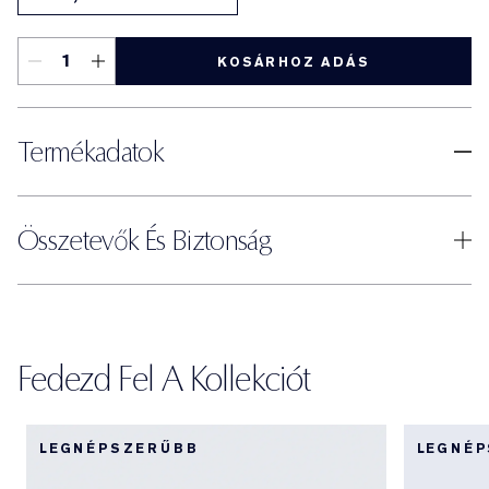
KOSÁRHOZ ADÁS
Termékadatok
Összetevők És Biztonság
Fedezd Fel A Kollekciót
LEGNÉPSZERŰBB
LEGNÉ