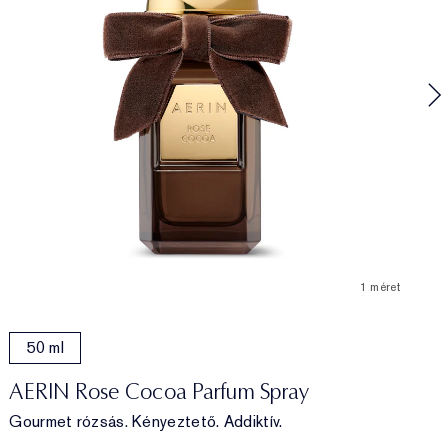
C
1 méret
50 ml
AERIN Rose Cocoa Parfum Spray
Gourmet rózsás. Kényeztető. Addiktív.