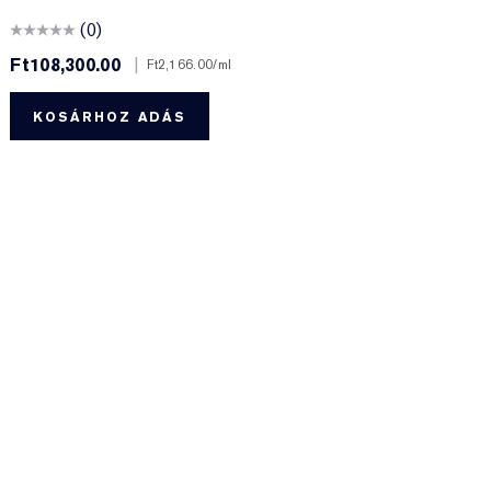
(0)
Ft108,300.00
|
F
Ft2,166.00
/ml
KOSÁRHOZ ADÁS