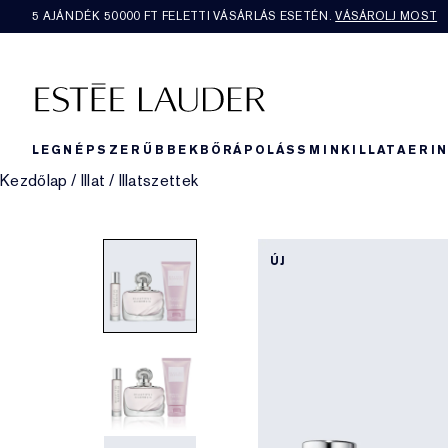
5 AJÁNDÉK 50000​ FT FELETTI VÁSÁRLÁS ESETÉN.
VÁSÁROLJ MOST
LEGNÉPSZERŰBBEK
BŐRÁPOLÁS
SMINK
ILLAT
AERI
Kezdőlap
/
Illat
/
Illatszettek
ÚJ