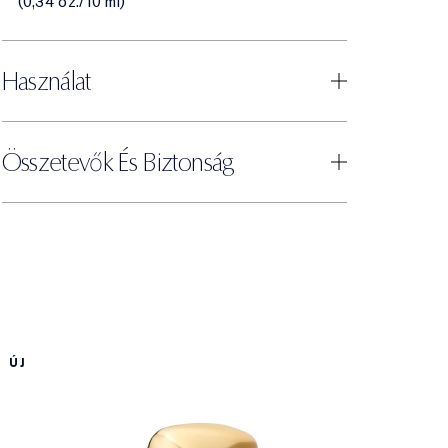
(0,34 oz./10 ml)
Használat
Összetevők És Biztonság
ÚJ
A