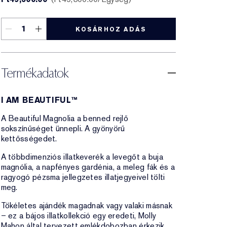
KOSÁRHOZ ADÁS
Termékadatok
I AM BEAUTIFUL™
A Beautiful Magnolia a benned rejlő
sokszínűséget ünnepli. A gyönyörű
kettősségedet.
A többdimenziós illatkeverék a levegőt a buja
magnólia, a napfényes gardénia, a meleg fák és a
ragyogó pézsma jellegzetes illatjegyeivel tölti
meg.
Tökéletes ajándék magadnak vagy valaki másnak
– ez a bájos illatkollekció egy eredeti, Molly
Mahon által tervezett emlékdobozban érkezik.