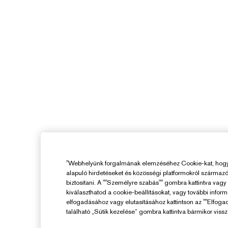
"Webhelyünk forgalmának elemzéséhez Cookie-kat, hogy 
alapuló hirdetéseket és közösségi platformokról származ
biztosítani. A ""Személyre szabás"" gombra kattintva vag
kiválaszthatod a cookie-beállításokat, vagy további infor
elfogadásához vagy elutasításához kattintson az ""Elfoga
található „Sütik kezelése” gombra kattintva bármikor vissz