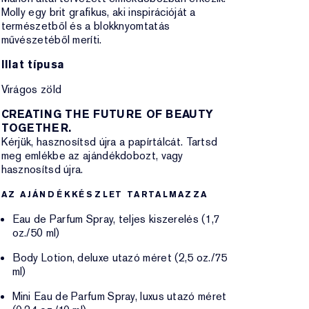
Molly egy brit grafikus, aki inspirációját a
természetből és a blokknyomtatás
művészetéből meríti.
Illat típusa
Virágos zöld
CREATING THE FUTURE OF BEAUTY
TOGETHER.
Kérjük, hasznosítsd újra a papírtálcát. Tartsd
meg emlékbe az ajándékdobozt, vagy
hasznosítsd újra.
AZ AJÁNDÉKKÉSZLET TARTALMAZZA
Eau de Parfum Spray, teljes kiszerelés (1,7
oz./50 ml)
Body Lotion, deluxe utazó méret (2,5 oz./75
ml)
Mini Eau de Parfum Spray, luxus utazó méret