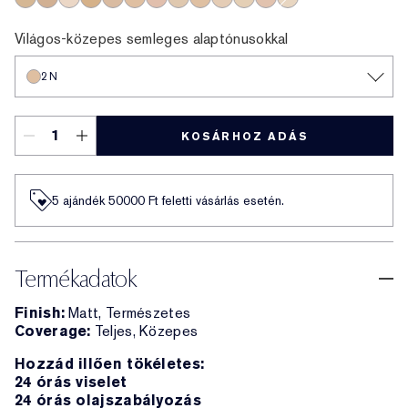
3N
3.5C
0.5C
3W
3C
2N
2.5C
1W
2W
1C
1N
2C
0.5N
Világos-közepes semleges alaptónusokkal
2N
KOSÁRHOZ ADÁS
5 ajándék 50000​ Ft feletti vásárlás esetén.
Termékadatok
Finish:
Matt, Természetes
Coverage:
Teljes, Közepes
Hozzád illően tökéletes:
24 órás viselet
24 órás olajszabályozás