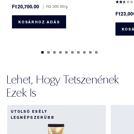
Ft20,700.00
|
Ft2,300.00
/g
Ft23,00
KOSÁRHOZ ADÁS
KOS
Lehet, Hogy Tetszenének
Ezek Is
UTOLSÓ ESÉLY
LEGNÉPSZERŰBB