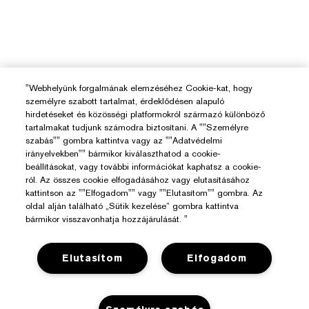
"Webhelyünk forgalmának elemzéséhez Cookie-kat, hogy
személyre szabott tartalmat, érdeklődésen alapuló
hirdetéseket és közösségi platformokról származó különböző
tartalmakat tudjunk számodra biztosítani. A ""Személyre
szabás"" gombra kattintva vagy az ""Adatvédelmi
irányelvekben"" bármikor kiválaszthatod a cookie-
beállításokat, vagy további információkat kaphatsz a cookie-
ról. Az összes cookie elfogadásához vagy elutasításához
kattintson az ""Elfogadom"" vagy ""Elutasítom"" gombra. Az
oldal alján található „Sütik kezelése” gombra kattintva
bármikor visszavonhatja hozzájárulását. "
Elutasítom
Elfogadom
Segítségre Van Szükséged?