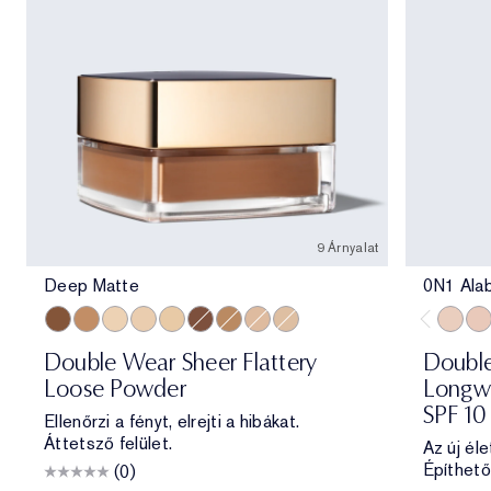
9 Árnyalat
Deep Matte
0N1 Ala
Deep Matte
Medium Soft Glow
Translucent Soft Glow
Translucent Matte
Extra Light Matte
Deep Soft Glow
Medium Matte
Light Medium Matte
Light Matte
0N1 Al
1C0
Double Wear Sheer Flattery
Double
Loose Powder
Longwe
SPF 10
Ellenőrzi a fényt, elrejti a hibákat.
Áttetsző felület.
Az új éle
Építhető
(0)