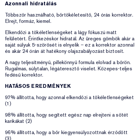
Azonnali hidratálás
Többször használható, bőrtökéletesítő, 24 órás korrektor.
Elrejt, formáz, kiemel.
Elkendőzi a tökéletlenségeket a lágy fókuszú matt
felületért. Érintkezéskor hidratál. Az üreges gömbök akár a
saját súlyuk 5-szörösét is elnyelik – ez a korrektor azonnal
és akár 24 órán át hatékony olajszabályozást biztosít.
A nagy teljesítményű, pillekönnyű formula elolvad a bőrön.
Rugalmas, súlytalan, légáteresztő viselet. Közepes-teljes
fedésű korrektor.
HATÁSOS EREDMÉNYEK
97% állította, hogy azonnal elkendőzi a tökéletlenségeket
(1)
98% állította, hogy segített egész nap elrejteni a sötét
karikákat (2)
96% állította, hogy a bőr kiegyensúlyozottnak érződött
(3)