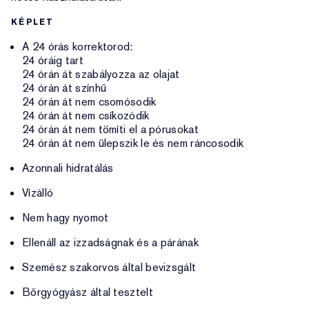
KÉPLET
A 24 órás korrektorod:
24 óráig tart
24 órán át szabályozza az olajat
24 órán át színhű
24 órán át nem csomósodik
24 órán át nem csíkozódik
24 órán át nem tömíti el a pórusokat
24 órán át nem ülepszik le és nem ráncosodik
Azonnali hidratálás
Vízálló
Nem hagy nyomot
Ellenáll az izzadságnak és a párának
Szemész szakorvos által bevizsgált
Bőrgyógyász által tesztelt