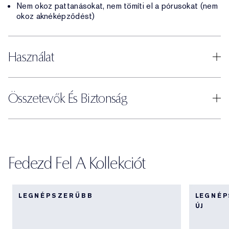
Nem okoz pattanásokat, nem tömíti el a pórusokat (nem
okoz aknéképződést)
Használat
Összetevők És Biztonság
Fedezd Fel A Kollekciót
LEGNÉPSZERŰBB
LEGNÉ
ÚJ