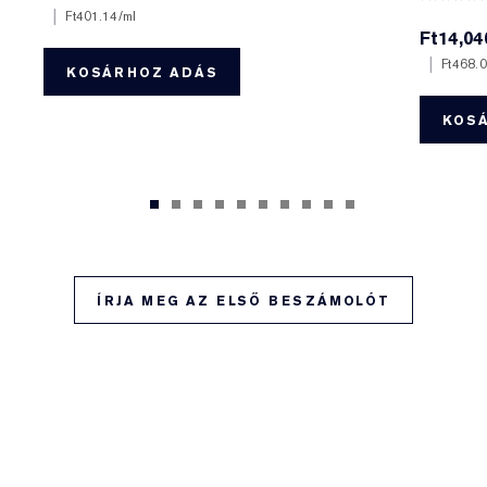
|
Ft401.14
/ml
Ft14,04
|
Ft468.
KOSÁRHOZ ADÁS
KOS
ÍRJA MEG AZ ELSŐ BESZÁMOLÓT