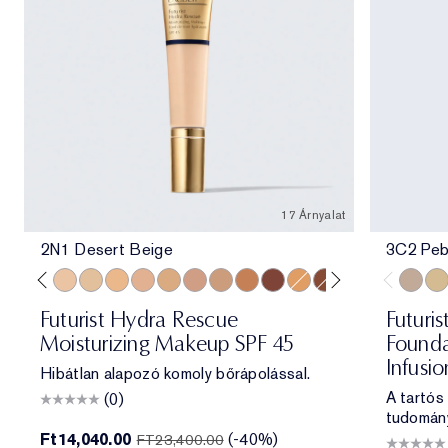
17 Árnyalat
2N1 Desert Beige
3C2 Peb
e
ff
 Porcelain
1N2 Ecru
2C3 Fresco
2N1 Desert Beige
1W2 Sand
2W1 Dawn
3N1 Ivory Beige
3W1 Tawny
3N2 Wheat
4N1 Shell Beige
5W1 Bronze
7N2 Rich Amber
4W1 Honey Bronze
6W1 Sandalwood
8N2 Rich Espre
3C2 Pe
1C1
Futurist Hydra Rescue
Futuris
Moisturizing Makeup SPF 45
Founda
Infusi
Hibátlan alapozó komoly bőrápolással.
A tartós
(0)
tudomán
Ft14,040.00
(-40%)
FT23,400.00