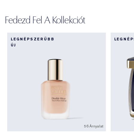
Fedezd Fel A Kollekciót
LEGNÉPSZERŰBB
LEGNÉ
ÚJ
56 Árnyalat