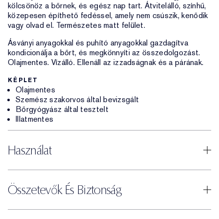
kölcsönöz a bőrnek, és egész nap tart. Átvitelálló, színhű,
közepesen építhető fedéssel, amely nem csúszik, kenődik
vagy olvad el. Természetes matt felület.
Ásványi anyagokkal és puhító anyagokkal gazdagítva
kondicionálja a bőrt, és megkönnyíti az összedolgozást.
Olajmentes. Vízálló. Ellenáll az izzadságnak és a párának.
KÉPLET
Olajmentes
Szemész szakorvos által bevizsgált
Bőrgyógyász által tesztelt
Illatmentes
Használat
Összetevők És Biztonság