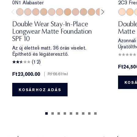
0N1 Alabaster
2C3 Fre
0N1 Alabaster
1C0 Shell
1N0 Porcelain
1W0 Warm Porcelain
1C1 Cool Bone
1N1 Ivory Nude
1W1 Bone
1C2 Petal
1N2 Ecru
1W2 Sand
2C0 Cool Vanilla
2C1 Pure Beig
2N1 Desert
2C3 Fre
2W1 Da
3W1 
2W1.
1
Double Wear Stay-In-Place
Double
Longwear Matte Foundation
Matte 
SPF 10
Azonnali
Újratölth
Az új életteli matt. 36 órás viselet.
Építhető és légáteresztő.
(12)
Ft24,50
Ft23,000.00
|
Ft766.67
/ml
KOS
KOSÁRHOZ ADÁS