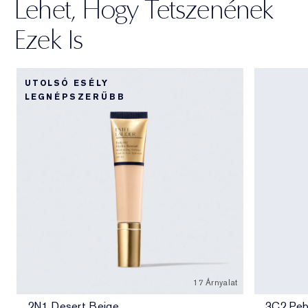
Lehet, Hogy Tetszenének
Ezek Is
UTOLSÓ ESÉLY
LEGNÉPSZERŰBB
17 Árnyalat
2N1 Desert Beige
3C2 Peb