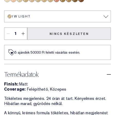
1N Light
2N Light Medium
1C Light
3C Medium
2C Light Medium
1W Light
3W Medium
2W Light Medium
4C Medium Deep
5N Deep
4N Medium Deep
6N Extra Deep
7N Ultra Deep
1W LIGHT
NINCS KÉSZLETEN
5 ajándék 50000​ Ft feletti vásárlás esetén.
Termékadatok
Finish:
Matt
Coverage:
Felépíthető, Közepes
Tökéletes megjelenés. 24 órán át tart. Kényelmes érzet.
Hibátlan marad, gyűrődés nélkül.
A könnyű, krémes formula tökéletes, hibátlan megjelenést