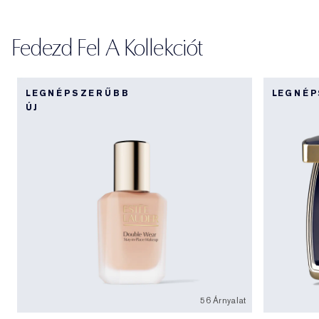
Fedezd Fel A Kollekciót
LEGNÉPSZERŰBB
LEGNÉ
ÚJ
56 Árnyalat