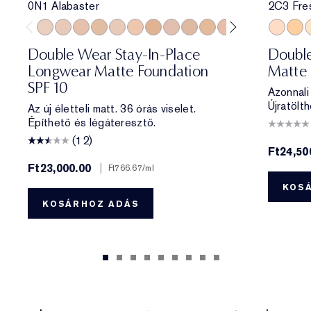
0N1 Alabaster
2C3 Fre
0N1 Alabaster
1C0 Shell
1N0 Porcelain
1W0 Warm Porcelain
1C1 Cool Bone
1N1 Ivory Nude
1W1 Bone
1C2 Petal
1N2 Ecru
1W2 Sand
2C0 Cool Vanilla
2C1 Pure Beig
2N1 Desert
2C3 Fre
2W1 Da
3W1 
2W1.
1
Double Wear Stay-In-Place
Double
Longwear Matte Foundation
Matte 
SPF 10
Azonnali
Újratölth
Az új életteli matt. 36 órás viselet.
Építhető és légáteresztő.
(12)
Ft24,50
Ft23,000.00
|
Ft766.67
/ml
KOS
KOSÁRHOZ ADÁS