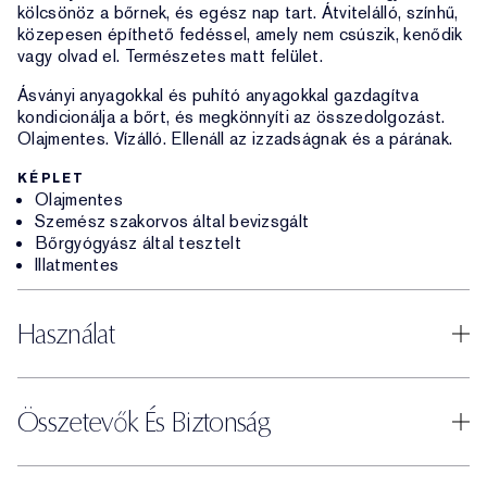
kölcsönöz a bőrnek, és egész nap tart. Átvitelálló, színhű,
közepesen építhető fedéssel, amely nem csúszik, kenődik
vagy olvad el. Természetes matt felület.
Ásványi anyagokkal és puhító anyagokkal gazdagítva
kondicionálja a bőrt, és megkönnyíti az összedolgozást.
Olajmentes. Vízálló. Ellenáll az izzadságnak és a párának.
KÉPLET
Olajmentes
Szemész szakorvos által bevizsgált
Bőrgyógyász által tesztelt
Illatmentes
Használat
Összetevők És Biztonság