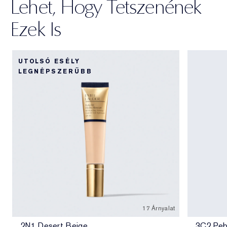
Lehet, Hogy Tetszenének
Ezek Is
UTOLSÓ ESÉLY
LEGNÉPSZERŰBB
17 Árnyalat
2N1 Desert Beige
3C2 Peb