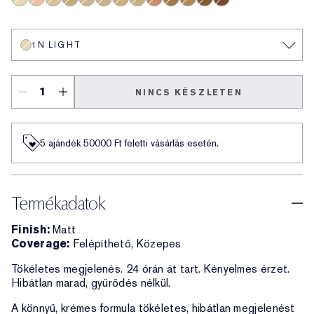
1N Light
2N Light Medium
1C Light
3C Medium
2C Light Medium
1W Light
3W Medium
2W Light Medium
4C Medium Deep
5N Deep
4N Medium Deep
6N Extra Deep
7N Ultra Deep
1N LIGHT
NINCS KÉSZLETEN
5 ajándék 50000​ Ft feletti vásárlás esetén.
Termékadatok
Finish:
Matt
Coverage:
Felépíthető, Közepes
Tökéletes megjelenés. 24 órán át tart. Kényelmes érzet.
Hibátlan marad, gyűrődés nélkül.
A könnyű, krémes formula tökéletes, hibátlan megjelenést