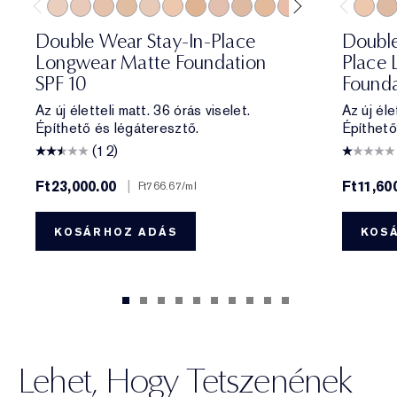
0N1 Alabaster
1C0 Shell
1N0 Porcelain
1W0 Warm Porcelain
1C1 Cool Bone
1N1 Ivory Nude
1W1 Bone
1C2 Petal
1N2 Ecru
1W2 Sand
2C0 Cool Vanilla
2C1 Pure Beig
2N1 Desert
2W1 Da
1N1 Iv
2W1.
1N2
Double Wear Stay-In-Place
Double
Longwear Matte Foundation
Place 
SPF 10
Founda
Az új életteli matt. 36 órás viselet.
Az új éle
Építhető és légáteresztő.
Építhető
(12)
Ft23,000.00
|
Ft11,60
Ft766.67
/ml
KOSÁRHOZ ADÁS
KOS
Lehet, Hogy Tetszenének