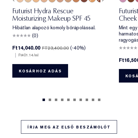
e
ff
 Porcelain
1N2 Ecru
2C3 Fresco
2N1 Desert Beige
1W2 Sand
2W1 Dawn
3N1 Ivory Beige
3W1 Tawny
3N2 Wheat
4N1 Shell Beige
5W1 Bronze
7N2 Rich Amber
4W1 Honey Bronze
6W1 Sandalwood
8N2 Rich Espre
01 Meet
06 Sk
0
Futurist Hydra Rescue
Futuri
Moisturizing Makeup SPF 45
Cheek 
Hibátlan alapozó komoly bőrápolással.
Mint egy
harmato
(0)
ragyogás
Ft14,040.00
(-40%)
FT23,400.00
|
Ft401.14
/ml
Ft16,50
KOSÁRHOZ ADÁS
KOS
ÍRJA MEG AZ ELSŐ BESZÁMOLÓT