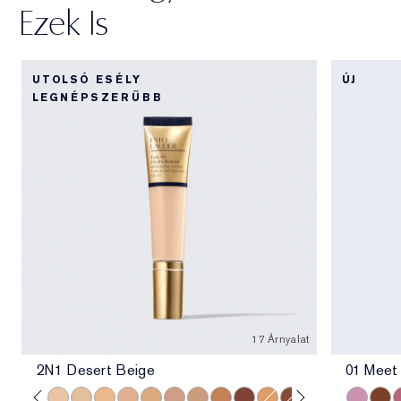
Ezek Is
UTOLSÓ ESÉLY
ÚJ
LEGNÉPSZERŰBB
17 Árnyalat
2N1 Desert Beige
01 Meet