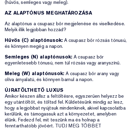
(hűvös, semleges vagy meleg).
AZ ALAPTÓNUS MEGHATÁROZÁSA
Az alaptónus a csupasz bőr megjelenése és viselkedése.
Melyik illik legjobban hozzád?
Hűvös (C) alaptónusok:
A csupasz bőr rózsás tónusú,
és könnyen megég a napon.
Semleges (N) alaptónusok:
A csupasz bőr
egyenletesebb tónusú, nem túl rózsás vagy aranyszínű.
Meleg (W) alaptónusok:
A csupasz bőr arany vagy
olíva árnyalatú, és könnyen barnul a napon.
ÚJRATÖLTHETŐ LUXUS
Amikor készen állsz a feltöltésre, egyszerűen helyezz be
egy utántöltőt, és töltsd fel. Küldetésünk mindig az lesz,
hogy a legjobbat nyújtsuk mindenkinek, akivel kapcsolatba
kerülünk, és támogassuk azt a környezetet, amelyben
élünk. Fedezd fel, mit teszünk ma és holnap a
fenntarthatóbb jövőért. TUDJ MEG TÖBBET