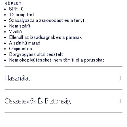
KÉPLET
SPF 10
12 óráig tart
Szabályozza a zsírosodást és a fényt
Nem szárít
Vízálló
Ellenáll az izzadságnak és a párának
A szín hű marad
Olajmentes
Bőrgyógyász által tesztelt
Nem okoz kiütéseket, nem tömíti el a pórusokat
Használat
Összetevők És Biztonság