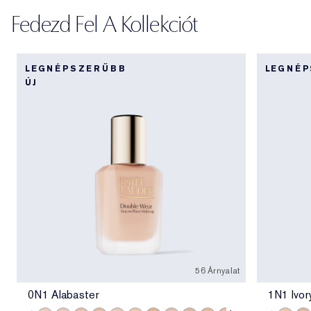
Fedezd Fel A Kollekciót
LEGNÉPSZERŰBB
LEGNÉ
ÚJ
56 Árnyalat
0N1 Alabaster
1N1 Ivor