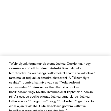
"Webhelyünk forgalmának elemzéséhez Cookie-kat, hogy
személyre szabott tartalmat, érdeklődésen alapuló
hirdetéseket és közösségi platformokról származó különböző
tartalmakat tudjunk számodra biztosítani. A ""Személyre
szabás"" gombra kattintva vagy az ""Adatvédelmi
irányelvekben"" bármikor kiválaszthatod a cookie-
beállításokat, vagy további információkat kaphatsz a cookie-
ról. Az összes cookie elfogadásához vagy elutasításához
kattintson az ""Elfogadom"" vagy ""Elutasítom"" gombra. Az
oldal alján található „Sütik kezelése” gombra kattintva
bármikor visszavonhatja hozzájárulását. "