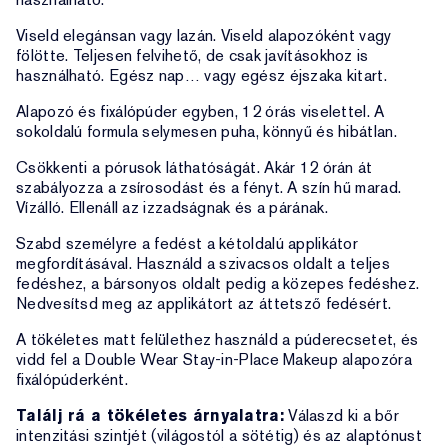
Viseld elegánsan vagy lazán. Viseld alapozóként vagy
fölötte. Teljesen felvihető, de csak javításokhoz is
használható. Egész nap… vagy egész éjszaka kitart.
Alapozó és fixálópúder egyben, 12 órás viselettel. A
sokoldalú formula selymesen puha, könnyű és hibátlan.
Csökkenti a pórusok láthatóságát. Akár 12 órán át
szabályozza a zsírosodást és a fényt. A szín hű marad.
Vízálló. Ellenáll az izzadságnak és a párának.
Szabd személyre a fedést a kétoldalú applikátor
megfordításával. Használd a szivacsos oldalt a teljes
fedéshez, a bársonyos oldalt pedig a közepes fedéshez.
Nedvesítsd meg az applikátort az áttetsző fedésért.
A tökéletes matt felülethez használd a púderecsetet, és
vidd fel a Double Wear Stay-in-Place Makeup alapozóra
fixálópúderként.
Találj rá a tökéletes árnyalatra:
Válaszd ki a bőr
intenzitási szintjét (világostól a sötétig) és az alaptónust