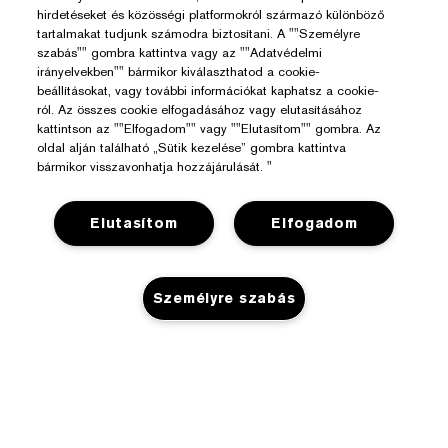
hirdetéseket és közösségi platformokról származó különböző
tartalmakat tudjunk számodra biztosítani. A ""Személyre
szabás"" gombra kattintva vagy az ""Adatvédelmi
irányelvekben"" bármikor kiválaszthatod a cookie-
beállításokat, vagy további információkat kaphatsz a cookie-
ról. Az összes cookie elfogadásához vagy elutasításához
kattintson az ""Elfogadom"" vagy ""Elutasítom"" gombra. Az
oldal alján található „Sütik kezelése” gombra kattintva
bármikor visszavonhatja hozzájárulását. "
Elutasítom
Elfogadom
Segítségre Van Szükséged?
Személyre szabás
Rendelés Nyomon Követése
Az Estée Lauderről
Kapcsolat
Felelősségvállalás
Kapcsolat a Gyártóval
KOSÁRHOZ ADÁS
Üzlet
Vállalati Információk
Szállítási Adatok
Promóciók