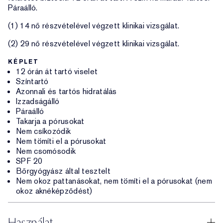
Páraálló.
(1) 14 nő részvételével végzett klinikai vizsgálat.
(2) 29 nő részvételével végzett klinikai vizsgálat.
KÉPLET
12 órán át tartó viselet
Színtartó
Azonnali és tartós hidratálás
Izzadságálló
Páraálló
Takarja a pórusokat
Nem csíkozódik
Nem tömíti el a pórusokat
Nem csomósodik
SPF 20
Bőrgyógyász által tesztelt
Nem okoz pattanásokat, nem tömíti el a pórusokat (nem
okoz aknéképződést)
Használat