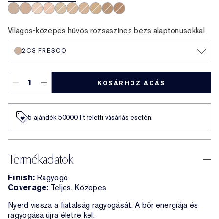
2C3 Fresco
3C2 Pebble
1C1 Cool Bone
1N2 Ecru
2N1 Desert Beige
3N1 Ivory Beige
2W1 Dawn
3W1 Tawny
4N1 Shell Beige
2C2 Pale Almond
Világos-közepes hűvös rózsaszínes bézs alaptónusokkal
2C3 FRESCO
KOSÁRHOZ ADÁS
5 ajándék 50000​ Ft feletti vásárlás esetén.
Termékadatok
Finish:
Ragyogó
Coverage:
Teljes, Közepes
Nyerd vissza a fiatalság ragyogását. A bőr energiája és
ragyogása újra életre kel.