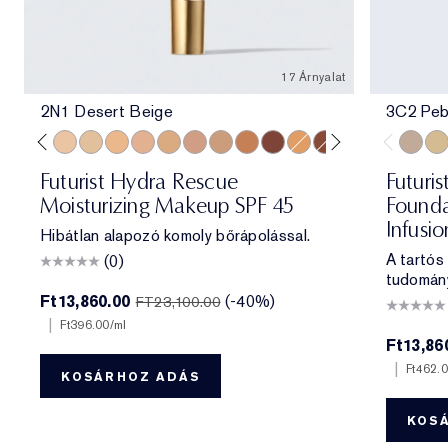
17 Árnyalat
2N1 Desert Beige
3C2 Peb
e
ff
 Porcelain
1N2 Ecru
2C3 Fresco
2N1 Desert Beige
1W2 Sand
2W1 Dawn
3N1 Ivory Beige
3W1 Tawny
3N2 Wheat
4N1 Shell Beige
5W1 Bronze
7N2 Rich Amber
4W1 Honey Bronze
6W1 Sandalwood
8N2 Rich Espre
3C2 Pe
1C1
Futurist Hydra Rescue
Futuris
Moisturizing Makeup SPF 45
Founda
Infusi
Hibátlan alapozó komoly bőrápolással.
A tartós
(0)
tudomán
Ft13,860.00
(-40%)
FT23,100.00
|
Ft396.00
/ml
Ft13,86
|
Ft462.
KOSÁRHOZ ADÁS
KOS