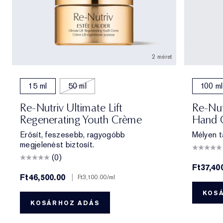
2 méret
15 ml
50 ml
100 ml
Re-Nutriv Ultimate Lift
Re-Nut
Regenerating Youth Crème
Hand 
Erősít, feszesebb, ragyogóbb
Mélyen t
megjelenést biztosít.
(0)
Ft37,40
Ft46,500.00
|
Ft3,100.00
/ml
KOS
KOSÁRHOZ ADÁS