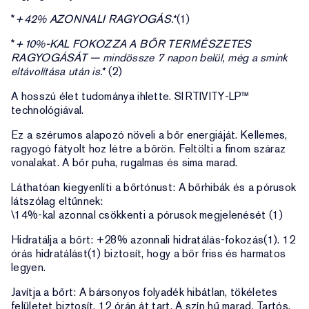
*
+42% AZONNALI RAGYOGÁS.*
(1)
*
+10%-KAL FOKOZZA A BŐR TERMÉSZETES
RAGYOGÁSÁT — mindössze 7 napon belül, még a smink
eltávolítása után is.*
(2)
A hosszú élet tudománya ihlette. SIRTIVITY-LP™
technológiával.
Ez a szérumos alapozó növeli a bőr energiáját. Kellemes,
ragyogó fátyolt hoz létre a bőrön. Feltölti a finom száraz
vonalakat. A bőr puha, rugalmas és sima marad.
Láthatóan kiegyenlíti a bőrtónust: A bőrhibák és a pórusok
látszólag eltűnnek:
\14%-kal azonnal csökkenti a pórusok megjelenését (1)
Hidratálja a bőrt: +28% azonnali hidratálás-fokozás(1). 12
órás hidratálást(1) biztosít, hogy a bőr friss és harmatos
legyen.
Javítja a bőrt: A bársonyos folyadék hibátlan, tökéletes
felületet biztosít. 12 órán át tart. A szín hű marad. Tartós.