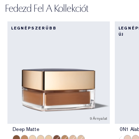
Fedezd Fel A Kollekciót
LEGNÉPSZERŰBB
LEGNÉ
ÚJ
9 Árnyalat
Deep Matte
0N1 Ala