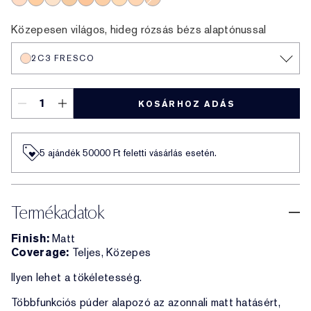
2C3 Fresco
3W1 Tawny
1N2 Ecru
4N1 Shell Beige
4C1 Outdoor Beige
3N1 Ivory Beige
2N1 Desert Beige
2C2 Pale Almond
3C2 Pebble
Közepesen világos, hideg rózsás bézs alaptónussal
2C3 FRESCO
KOSÁRHOZ ADÁS
5 ajándék 50000​ Ft feletti vásárlás esetén.
Termékadatok
Finish:
Matt
Coverage:
Teljes, Közepes
Ilyen lehet a tökéletesség.
Többfunkciós púder alapozó az azonnali matt hatásért,