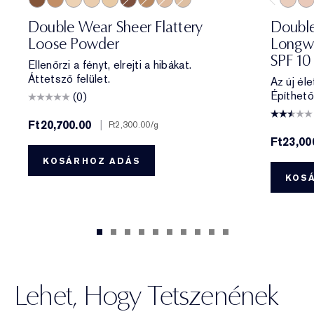
Deep Matte
Medium Soft Glow
Translucent Soft Glow
Translucent Matte
Extra Light Matte
Deep Soft Glow
Medium Matte
Light Medium Matte
Light Matte
0N1 Al
1C0
Double Wear Sheer Flattery
Double
Loose Powder
Longwe
SPF 10
Ellenőrzi a fényt, elrejti a hibákat.
Áttetsző felület.
Az új éle
Építhető
(0)
Ft20,700.00
|
Ft2,300.00
/g
Ft23,00
KOSÁRHOZ ADÁS
KOS
Lehet, Hogy Tetszenének