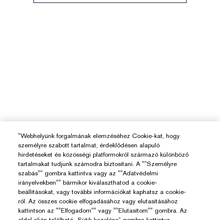
"Webhelyünk forgalmának elemzéséhez Cookie-kat, hogy
személyre szabott tartalmat, érdeklődésen alapuló
hirdetéseket és közösségi platformokról származó különböző
tartalmakat tudjunk számodra biztosítani. A ""Személyre
szabás"" gombra kattintva vagy az ""Adatvédelmi
irányelvekben"" bármikor kiválaszthatod a cookie-
beállításokat, vagy további információkat kaphatsz a cookie-
ról. Az összes cookie elfogadásához vagy elutasításához
kattintson az ""Elfogadom"" vagy ""Elutasítom"" gombra. Az
oldal alján található „Sütik kezelése” gombra kattintva