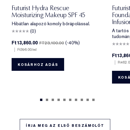
e
ff
 Porcelain
1N2 Ecru
2C3 Fresco
2N1 Desert Beige
1W2 Sand
2W1 Dawn
3N1 Ivory Beige
3W1 Tawny
3N2 Wheat
4N1 Shell Beige
5W1 Bronze
7N2 Rich Amber
4W1 Honey Bronze
6W1 Sandalwood
8N2 Rich Espre
3C2 Pe
1C1
Futurist Hydra Rescue
Futuris
Moisturizing Makeup SPF 45
Founda
Infusi
Hibátlan alapozó komoly bőrápolással.
A tartós
(0)
tudomán
Ft13,860.00
(-40%)
FT23,100.00
|
Ft396.00
/ml
Ft13,86
|
Ft462.
KOSÁRHOZ ADÁS
KOS
ÍRJA MEG AZ ELSŐ BESZÁMOLÓT