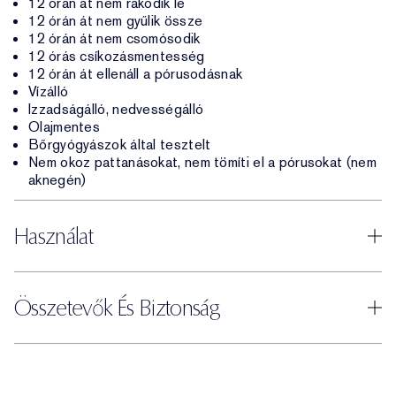
12 órán át nem rakódik le
12 órán át nem gyűlik össze
12 órán át nem csomósodik
12 órás csíkozásmentesség
12 órán át ellenáll a pórusodásnak
Vízálló
Izzadságálló, nedvességálló
Olajmentes
Bőrgyógyászok által tesztelt
Nem okoz pattanásokat, nem tömíti el a pórusokat (nem
aknegén)
Használat
Összetevők És Biztonság