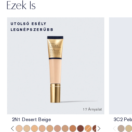
Ezek Is
UTOLSÓ ESÉLY
LEGNÉPSZERŰBB
17 Árnyalat
2N1 Desert Beige
3C2 Peb