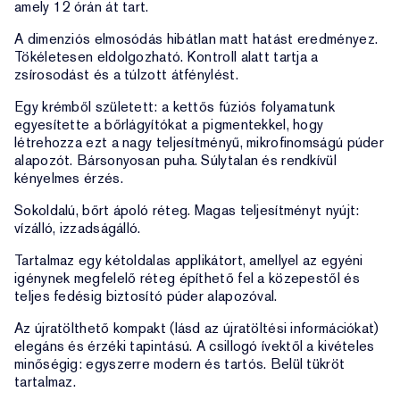
amely 12 órán át tart.
A dimenziós elmosódás hibátlan matt hatást eredményez.
Tökéletesen eldolgozható. Kontroll alatt tartja a
zsírosodást és a túlzott átfénylést.
Egy krémből született: a kettős fúziós folyamatunk
egyesítette a bőrlágyítókat a pigmentekkel, hogy
létrehozza ezt a nagy teljesítményű, mikrofinomságú púder
alapozót. Bársonyosan puha. Súlytalan és rendkívül
kényelmes érzés.
Sokoldalú, bőrt ápoló réteg. Magas teljesítményt nyújt:
vízálló, izzadságálló.
Tartalmaz egy kétoldalas applikátort, amellyel az egyéni
igénynek megfelelő réteg építhető fel a közepestől és
teljes fedésig biztosító púder alapozóval.
Az újratölthető kompakt (lásd az újratöltési információkat)
elegáns és érzéki tapintású. A csillogó ívektől a kivételes
minőségig: egyszerre modern és tartós. Belül tükröt
tartalmaz.