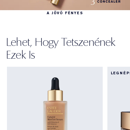
A JÖVŐ FÉNYES
Lehet, Hogy Tetszenének
Ezek Is
LEGNÉ