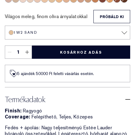
3C2 Pebble
2N2 Buff
1N0 Porcelain
1N2 Ecru
2C3 Fresco
2N1 Desert Beige
1W2 Sand
2W1 Dawn
3N1 Ivory Beige
3W1 Tawny
3N2 Wheat
4N1 Shell Beige
5W1 Bronze
7N2 Rich Amber
4W1 Honey B
6W1 Sand
8N2 Ri
Világos meleg, finom olíva árnyalatokkal
PRÓBÁLD KI
1W2 SAND
KOSÁRHOZ ADÁS
5 ajándék 50000​ Ft feletti vásárlás esetén.
Termékadatok
Finish:
Ragyogó
Coverage:
Felépíthető, Teljes, Közepes
Fedés + ápolás: Nagy teljesítményű Estée Lauder
bőrápoló összetevőkkel. Légáteresztő, bőrbarát alapozó