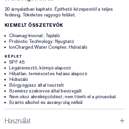
20 árnyalatban kapható. Építhető közepestől a teljes
fedésig. Tökéletes ragyogó felület.
KIEMELT ÖSSZETEVŐK
Chiamag-kivonat: Tápláló
Probiotic Technology: Nyugtató
IonCharged Water Complex: Hidratáló
KÉPLET
SPF 45
Légáteresztő, könnyű alapozó
Hibátlan, természetes hatású alapozó
Hidratáló
Bőrgyógyász által tesztelt
Szemész szakorvos által bevizsgált
Nem okoz aknéképződést; nem tömíti el a pórusokat
Szárító alkohol és ásványi olaj nélkül
Használat