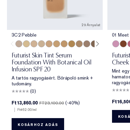
29 Árnyalat
3C2 Pebble
01 Meet
3C2 Pebble
1C1 Cool Bone
1N1 Ivory Nude
0N1 Alabaster
3W1 Tawny
4W1 Honey Bronze
3N1 Ivory Beige
3N2 Wheat
4N1 Shell Beige
2C3 Fresco
5C1 Rich Chestnut
6W1 Sandalwo
6N1 Mocha
01 Meet
7W2 Ric
06 Sk
5W1
0
Futurist Skin Tint Serum
Futuri
Foundation With Botanical Oil
Cheek 
Infusion SPF 20
Mint egy
harmato
A tartós ragyogásért. Bőrápoló smink +
ragyogás
tudomány.
(0)
Ft16,50
Ft13,860.00
(-40%)
FT23,100.00
|
Ft462.00
/ml
KOS
KOSÁRHOZ ADÁS