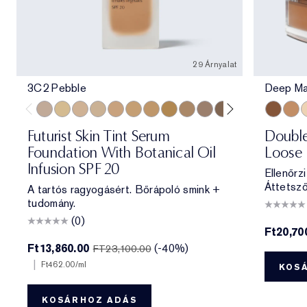
29 Árnyalat
3C2 Pebble
Deep Ma
3C2 Pebble
1C1 Cool Bone
1N1 Ivory Nude
0N1 Alabaster
3W1 Tawny
4W1 Honey Bronze
3N1 Ivory Beige
3N2 Wheat
4N1 Shell Beige
2C3 Fresco
5C1 Rich Chestnut
6W1 Sandalwo
6N1 Mocha
Deep Ma
7W2 Ric
Medi
5W1
T
Futurist Skin Tint Serum
Double
Foundation With Botanical Oil
Loose
Infusion SPF 20
Ellenőrzi
Áttetsző 
A tartós ragyogásért. Bőrápoló smink +
tudomány.
(0)
Ft20,70
Ft13,860.00
(-40%)
FT23,100.00
|
Ft462.00
/ml
KOS
KOSÁRHOZ ADÁS