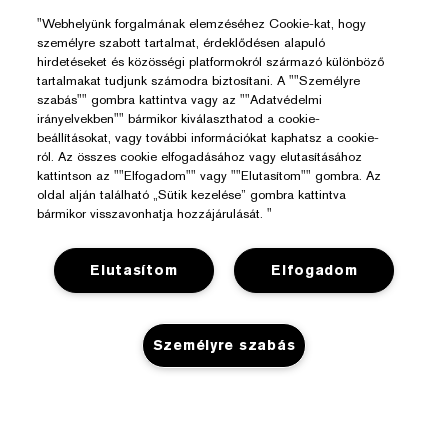
"Webhelyünk forgalmának elemzéséhez Cookie-kat, hogy
személyre szabott tartalmat, érdeklődésen alapuló
hirdetéseket és közösségi platformokról származó különböző
tartalmakat tudjunk számodra biztosítani. A ""Személyre
szabás"" gombra kattintva vagy az ""Adatvédelmi
irányelvekben"" bármikor kiválaszthatod a cookie-
beállításokat, vagy további információkat kaphatsz a cookie-
ról. Az összes cookie elfogadásához vagy elutasításához
kattintson az ""Elfogadom"" vagy ""Elutasítom"" gombra. Az
oldal alján található „Sütik kezelése” gombra kattintva
bármikor visszavonhatja hozzájárulását. "
Elutasítom
Elfogadom
Segítségre Van Szükséged?
Rendelés Nyomon Követése
Személyre szabás
Az Estée Lauderről
Kapcsolat
Felelősségvállalás
Kapcsolat a Gyártóval
Üzlet
Vállalati Információk
Szállítási Adatok
KOSÁRHOZ ADÁS