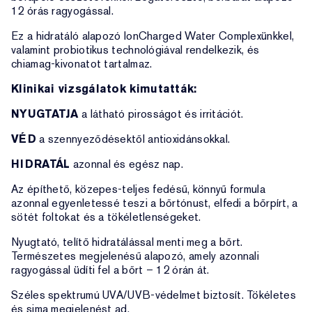
12 órás ragyogással.
Ez a hidratáló alapozó IonCharged Water Complexünkkel,
valamint probiotikus technológiával rendelkezik, és
chiamag-kivonatot tartalmaz.
Klinikai vizsgálatok kimutatták:
NYUGTATJA
a látható pirosságot és irritációt.
VÉD
a szennyeződésektől antioxidánsokkal.
HIDRATÁL
azonnal és egész nap.
Az építhető, közepes-teljes fedésű, könnyű formula
azonnal egyenletessé teszi a bőrtónust, elfedi a bőrpírt, a
sötét foltokat és a tökéletlenségeket.
Nyugtató, telítő hidratálással menti meg a bőrt.
Természetes megjelenésű alapozó, amely azonnali
ragyogással üdíti fel a bőrt – 12 órán át.
Széles spektrumú UVA/UVB-védelmet biztosít. Tökéletes
és sima megjelenést ad.