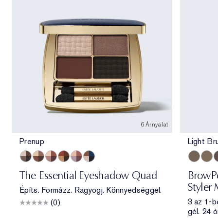
6 Árnyalat
Prenup
Light Br
Prenup
Gallery Hop
Après Spree
Getaway
Power Brunch
Poolside
Light Br
Taup
B
The Essential Eyeshadow Quad
BrowPe
Styler 
Építs. Formázz. Ragyogj. Könnyedséggel.
3 az 1-b
(0)
gél. 24 ó