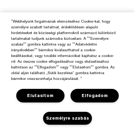
"Webhelyünk forgalmának elemzéséhez Cookie-kat, hogy
személyre szabott tartalmat, érdeklődésen alapuló
hirdetéseket és közösségi platformokról származó különböző
tartalmakat tudjunk számodra biztosítani. A ""Személyre
szabás"" gombra kattintva vagy az ""Adatvédelmi
irányelvekben"" bármikor kiválaszthatod a cookie-
beállításokat, vagy további információkat kaphatsz a cookie-
ról. Az összes cookie elfogadásához vagy elutasításához
kattintson az ""Elfogadom"" vagy ""Elutasítom"" gombra. Az
oldal alján található „Sütik kezelése” gombra kattintva
bármikor visszavonhatja hozzájárulását. "
Elutasítom
Elfogadom
Személyre szabás
Segítségre Van Szükséged?
Rendelés Nyomon Követése