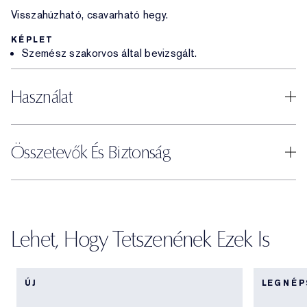
Visszahúzható, csavarható hegy.
KÉPLET
Szemész szakorvos által bevizsgált.
Használat
Összetevők És Biztonság
Lehet, Hogy Tetszenének Ezek Is
ÚJ
LEGNÉ