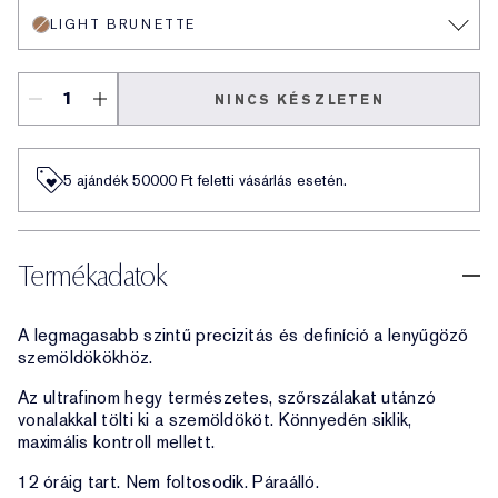
LIGHT BRUNETTE
NINCS KÉSZLETEN
5 ajándék 50000​ Ft feletti vásárlás esetén.
Termékadatok
A legmagasabb szintű precizitás és definíció a lenyűgöző
szemöldökökhöz.
Az ultrafinom hegy természetes, szőrszálakat utánzó
vonalakkal tölti ki a szemöldököt. Könnyedén siklik,
maximális kontroll mellett.
12 óráig tart. Nem foltosodik. Páraálló.