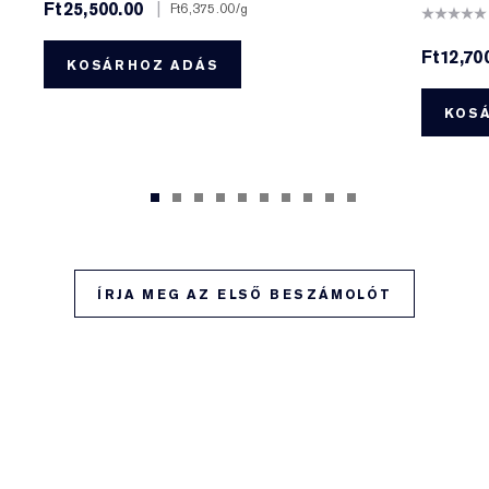
Ft25,500.00
|
Ft6,375.00
/g
Ft12,70
KOSÁRHOZ ADÁS
KOS
ÍRJA MEG AZ ELSŐ BESZÁMOLÓT