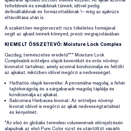
teltebbnek és simábbnak tűnnek, idővel pedig
definiáltabbnak és formázottabbnak \– még az ajakrúzs
eltávolítása után is.
A szakértően megtervezett rúzs tökéletes formájával
segít az ajkaid íveinek könnyed, precíz megrajzolásában.
KIEMELT ÖSSZETEVŐ: Moisture Lock Complex
Gazdag, természetes eredetű*** Moisture Lock
Complexünk erőteljes olajok keverékét és erős növényi
kivonatot tartalmaz, amely azonnal kondicionálja és feltölti
az ajkakat, miközben idővel megőrzi a nedvességet.
Hathatós olajok keveréke: A pirosmálna-magolaj, a fehér
tajtékvirágolaj és a sárgabarack-magolaj táplálja és
kondicionálja az ajkakat.
Salicornea Herbacea kivonat: Az erőteljes növényi
kivonat idővel is megőrzi az ajkak nedvességtartalmát
és kényelmét.
*Az első év globális termelési volumenének előrejelzésén
alapulnak az első Pure Color rúzst és utántöltőt vásárló