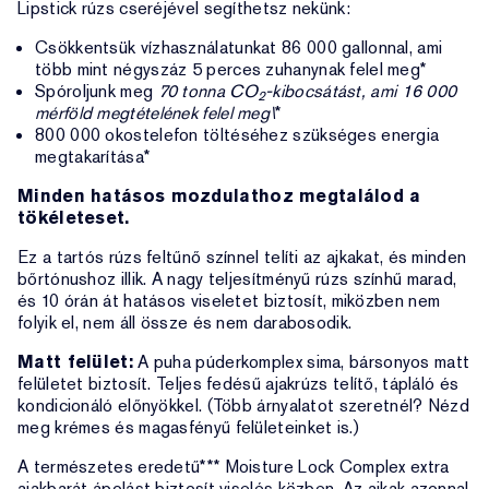
Lipstick rúzs cseréjével segíthetsz nekünk:
Csökkentsük vízhasználatunkat 86 000 gallonnal, ami
több mint négyszáz 5 perces zuhanynak felel meg*
Spóroljunk meg
70 tonna CO
-kibocsátást, ami 16 000
2
mérföld megtételének felel meg\
*
800 000 okostelefon töltéséhez szükséges energia
megtakarítása*
Minden hatásos mozdulathoz megtalálod a
tökéleteset.
Ez a tartós rúzs feltűnő színnel telíti az ajkakat, és minden
bőrtónushoz illik. A nagy teljesítményű rúzs színhű marad,
és 10 órán át hatásos viseletet biztosít, miközben nem
folyik el, nem áll össze és nem darabosodik.
Matt felület:
A puha púderkomplex sima, bársonyos matt
felületet biztosít. Teljes fedésű ajakrúzs telítő, tápláló és
kondicionáló előnyökkel. (Több árnyalatot szeretnél? Nézd
meg krémes és magasfényű felületeinket is.)
A természetes eredetű*** Moisture Lock Complex extra
ajakbarát ápolást biztosít viselés közben. Az ajkak azonnal