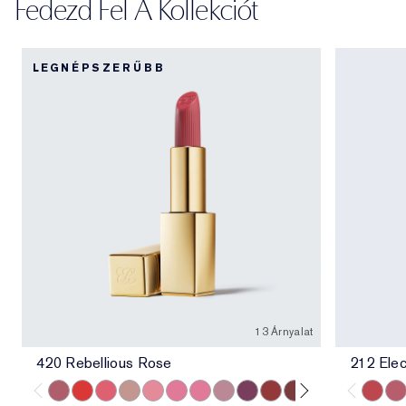
Fedezd Fel A Kollekciót
LEGNÉPSZERŰBB
13 Árnyalat
420 Rebellious Rose
212 Elec