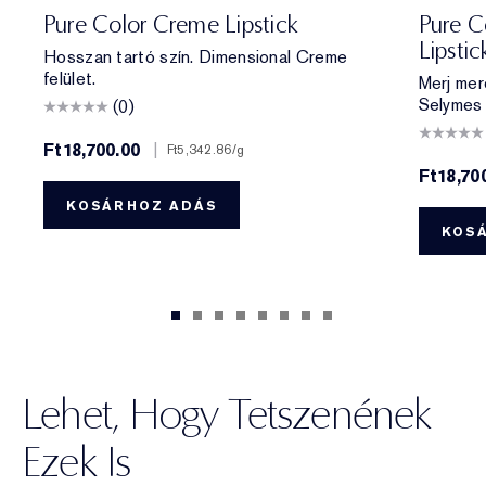
420 Rebellious Rose
330 Impassioned
320 Defiant Coral
826 Modern Muse
260 Eccentric
686 Confident
220 Powerful
561 Intense Nude
440 Irresistible
541 LA Noir
697 Renegade
360 Fierce
333 Persuas
212 Ele
11
Pure Color Creme Lipstick
Pure Co
Lipstic
Hosszan tartó szín. Dimensional Creme
felület.
Merj mer
Selymes 
(0)
Ft18,700.00
|
Ft5,342.86
/g
Ft18,70
KOSÁRHOZ ADÁS
KOS
Lehet, Hogy Tetszenének
Ezek Is