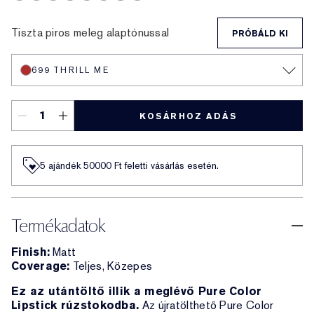
836 Love Bite
816 Suit Up
666 Captivated
888 Power Kiss
699 Thrill Me
333 Persuasive
682 After Hours
557 Fragile Ego
Tiszta piros meleg alaptónussal
PRÓBÁLD KI
699 THRILL ME
KOSÁRHOZ ADÁS
5 ajándék 50000​ Ft feletti vásárlás esetén.
Termékadatok
Finish:
Matt
Coverage:
Teljes, Közepes
Ez az utántöltő illik a meglévő Pure Color
Lipstick rúzstokodba.
Az újratölthető Pure Color