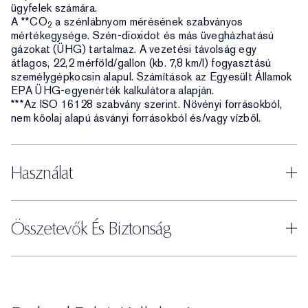
ügyfelek számára.
A **CO
a szénlábnyom mérésének szabványos
2
mértékegysége. Szén-dioxidot és más üvegházhatású
gázokat (ÜHG) tartalmaz. A vezetési távolság egy
átlagos, 22,2 mérföld/gallon (kb. 7,8 km/l) fogyasztású
személygépkocsin alapul. Számítások az Egyesült Államok
EPA ÜHG-egyenérték kalkulátora alapján.
***Az ISO 16128 szabvány szerint. Növényi forrásokból,
nem kőolaj alapú ásványi forrásokból és/vagy vízből.
Használat
Összetevők És Biztonság