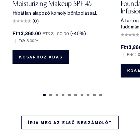
Moisturizing Makeup SPF 45
Founda
Infusi
Hibátlan alapozó komoly bőrápolással.
A tartós
(0)
tudomán
Ft13,860.00
(-40%)
FT23,100.00
|
Ft396.00
/ml
Ft13,86
|
Ft462.
KOSÁRHOZ ADÁS
KOS
ÍRJA MEG AZ ELSŐ BESZÁMOLÓT