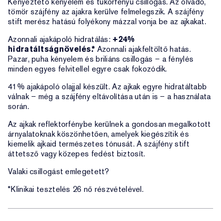
Kényeztető kényelem és tükörfényű csillogás. Az olvadó,
tömör szájfény az ajakra kerülve felmelegszik. A szájfény
stift merész hatású folyékony mázzal vonja be az ajkakat.
Azonnali ajakápoló hidratálás:
+24%
hidratáltságnövelés.*
Azonnali ajakfeltöltő hatás.
Pazar, puha kényelem és briliáns csillogás – a fénylés
minden egyes felvitellel egyre csak fokozódik.
41% ajakápoló olajjal készült. Az ajkak egyre hidratáltabb
válnak – még a szájfény eltávolítása után is – a használata
során.
Az ajkak reflektorfénybe kerülnek a gondosan megalkotott
árnyalatoknak köszönhetően, amelyek kiegészítik és
kiemelik ajkaid természetes tónusát. A szájfény stift
áttetsző vagy közepes fedést biztosít.
Valaki csillogást emlegetett?
*Klinikai tesztelés 26 nő részvételével.