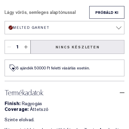
Melted Scarlet
Melted Maple
Melted Melon
Melted Mauve
Melted Tangerine
Melted Blush
Melted Rose
Melted Garnet
Lágy vörös, semleges alaptónussal
PRÓBÁLD KI
MELTED GARNET
NINCS KÉSZLETEN
5 ajándék 50000​ Ft feletti vásárlás esetén.
Termékadatok
Finish:
Ragyogás
Coverage:
Áttetsző
Szinte elolvad.