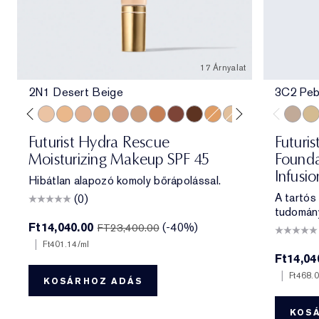
17 Árnyalat
2N1 Desert Beige
3C2 Peb
e
ff
 Porcelain
1N2 Ecru
2C3 Fresco
2N1 Desert Beige
2W1 Dawn
3N1 Ivory Beige
3W1 Tawny
3N2 Wheat
4N1 Shell Beige
5W1 Bronze
7N2 Rich Amber
8N2 Rich Espresso
4W1 Honey Bronze
1W2 Sand
6W1 Sandalwo
3C2 Pe
1C1
Futurist Hydra Rescue
Futuris
Moisturizing Makeup SPF 45
Founda
Infusi
Hibátlan alapozó komoly bőrápolással.
A tartós
(0)
tudomán
Ft14,040.00
(-40%)
FT23,400.00
|
Ft401.14
/ml
Ft14,04
|
Ft468.
KOSÁRHOZ ADÁS
KOS