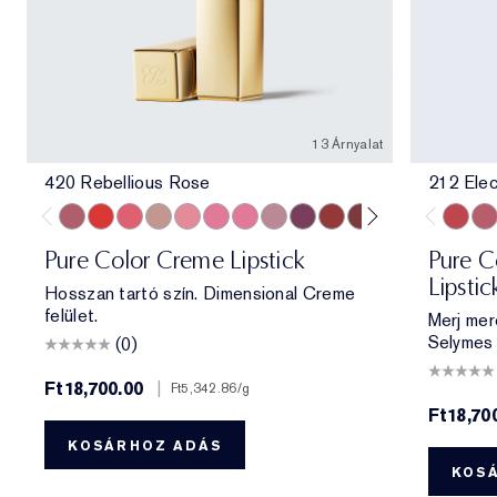
13 Árnyalat
420 Rebellious Rose
212 Elec
420 Rebellious Rose
330 Impassioned
320 Defiant Coral
826 Modern Muse
260 Eccentric
686 Confident
220 Powerful
561 Intense Nude
440 Irresistible
541 LA Noir
697 Renegade
360 Fierce
333 Persuas
212 Ele
11
Pure Color Creme Lipstick
Pure Co
Lipstic
Hosszan tartó szín. Dimensional Creme
felület.
Merj mer
Selymes 
(0)
Ft18,700.00
|
Ft5,342.86
/g
Ft18,70
KOSÁRHOZ ADÁS
KOS