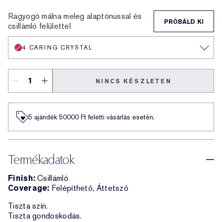
5 Love Crystal
2 Cosmic Crystal
4 Caring Crystal
6 Hope Crystal
3 Sun Crystal
Ragyogó málna meleg alaptónussal és
PRÓBÁLD KI
csillámló felülettel
4 CARING CRYSTAL
NINCS KÉSZLETEN
5 ajándék 50000​ Ft feletti vásárlás esetén.
Termékadatok
Finish:
Csillámló
Coverage:
Felépíthető, Áttetsző
Tiszta szín.
Tiszta gondoskodás.