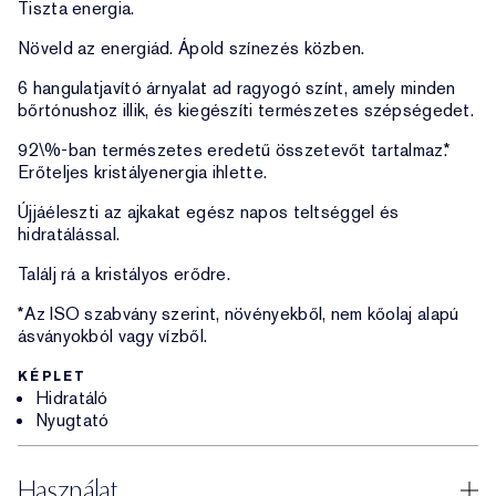
Tiszta energia.
Növeld az energiád. Ápold színezés közben.
6 hangulatjavító árnyalat ad ragyogó színt, amely minden
bőrtónushoz illik, és kiegészíti természetes szépségedet.
92\%-ban természetes eredetű összetevőt tartalmaz.*
Erőteljes kristályenergia ihlette.
Újjáéleszti az ajkakat egész napos teltséggel és
hidratálással.
Találj rá a kristályos erődre.
*Az ISO szabvány szerint, növényekből, nem kőolaj alapú
ásványokból vagy vízből.
KÉPLET
Hidratáló
Nyugtató
Használat