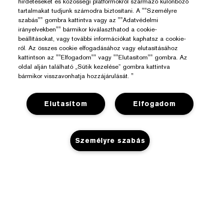
hirdetéseket és közösségi platformokról származó különböző
tartalmakat tudjunk számodra biztosítani. A ""Személyre
szabás"" gombra kattintva vagy az ""Adatvédelmi
irányelvekben"" bármikor kiválaszthatod a cookie-
beállításokat, vagy további információkat kaphatsz a cookie-
ról. Az összes cookie elfogadásához vagy elutasításához
kattintson az ""Elfogadom"" vagy ""Elutasítom"" gombra. Az
oldal alján található „Sütik kezelése” gombra kattintva
bármikor visszavonhatja hozzájárulását. "
Elutasítom
Elfogadom
Segítségre Van Szükséged?
Személyre szabás
Rendelés Nyomon Követése
Az Estée Lauderről
Kapcsolat
Felelősségvállalás
NINCS KÉSZLETEN
Kapcsolat a Gyártóval
Üzlet
Vállalati Információk
Szállítási Adatok
Promóciók