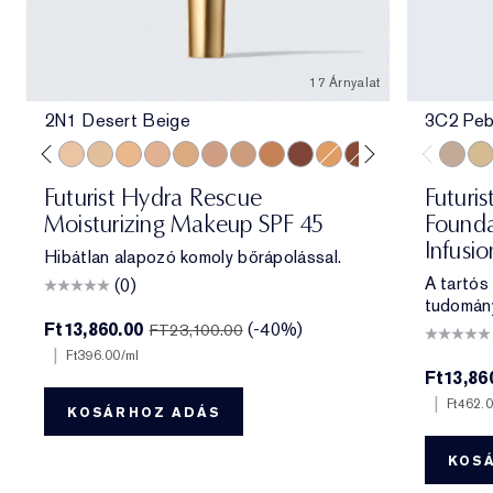
17 Árnyalat
2N1 Desert Beige
3C2 Peb
e
ff
 Porcelain
1N2 Ecru
2C3 Fresco
2N1 Desert Beige
1W2 Sand
2W1 Dawn
3N1 Ivory Beige
3W1 Tawny
3N2 Wheat
4N1 Shell Beige
5W1 Bronze
7N2 Rich Amber
4W1 Honey Bronze
6W1 Sandalwood
8N2 Rich Espre
3C2 Pe
1C1
Futurist Hydra Rescue
Futuris
Moisturizing Makeup SPF 45
Founda
Infusi
Hibátlan alapozó komoly bőrápolással.
A tartós
(0)
tudomán
Ft13,860.00
(-40%)
FT23,100.00
|
Ft396.00
/ml
Ft13,86
|
Ft462.
KOSÁRHOZ ADÁS
KOS