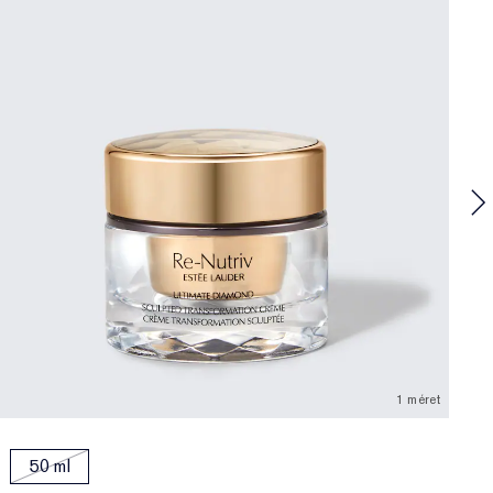
R
\
E
1 méret
50 ml