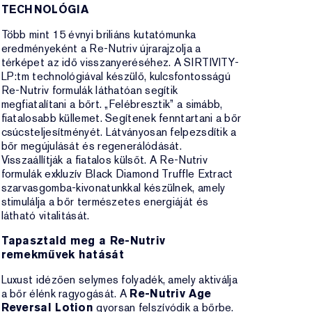
TECHNOLÓGIA
Több mint 15 évnyi briliáns kutatómunka
eredményeként a Re-Nutriv újrarajzolja a
térképet az idő visszanyeréséhez. A SIRTIVITY-
LP:tm technológiával készülő, kulcsfontosságú
Re-Nutriv formulák láthatóan segítik
megfiatalítani a bőrt. „Felébresztik” a simább,
fiatalosabb küllemet. Segítenek fenntartani a bőr
csúcsteljesítményét. Látványosan felpezsdítik a
bőr megújulását és regenerálódását.
Visszaállítják a fiatalos külsőt. A Re-Nutriv
formulák exkluzív Black Diamond Truffle Extract
szarvasgomba-kivonatunkkal készülnek, amely
stimulálja a bőr természetes energiáját és
látható vitalitását.
Tapasztald meg a Re-Nutriv
remekművek hatását
Luxust idézően selymes folyadék, amely aktiválja
a bőr élénk ragyogását. A
Re-Nutriv Age
Reversal Lotion
gyorsan felszívódik a bőrbe.