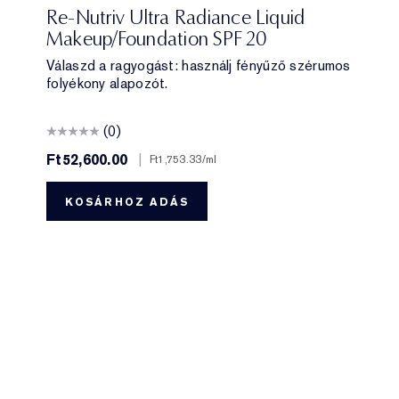
2C3 Fresco
3C2 Pebble
1C1 Cool Bone
1N2 Ecru
2N1 Desert Beige
3N1 Ivory Beige
2W1 Dawn
3W1 Tawny
4N1 Shell Beige
2C2 Pale Almond
Re-Nutriv Ultra Radiance Liquid
Makeup/Foundation SPF 20
Válaszd a ragyogást: használj fényűző szérumos
folyékony alapozót.
(0)
Ft52,600.00
|
Ft1,753.33
/ml
KOSÁRHOZ ADÁS