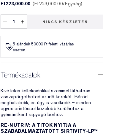
Ft223,000.00
Ft223,000.00
/Egység
NINCS KÉSZLETEN
5 ajándék 50000​ Ft feletti vásárlás
esetén.
Termékadatok
Kivételes kollekciónkkal szemmel láthatóan
visszapörgetheted az idő kerekét. Bőröd
megfiatalodik, és úgy is viselkedik – minden
egyes érintéssel közelebb kerülhetsz a
gyémántként ragyogó bőrhöz.
RE-NUTRIV: A TITOK NYITJA A
SZABADALMAZTATOTT SIRTIVITY-LP™