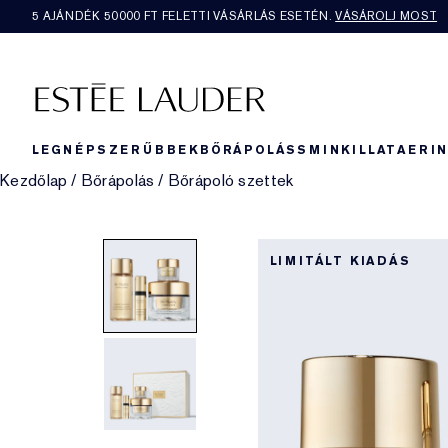
5 AJÁNDÉK 50000​ FT FELETTI VÁSÁRLÁS ESETÉN.
VÁSÁROLJ MOST
LEGNÉPSZERŰBBEK
BŐRÁPOLÁS
SMINK
ILLAT
AERI
Kezdőlap
/
Bőrápolás
/
Bőrápoló szettek
LIMITÁLT KIADÁS