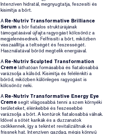
Intenzíven hidratál, megnyugtatja, feszesíti és
kisimítja a bőrt.
A
Re-Nutriv Transformative Brilliance
Serum
a bőr fiatalos struktúrájának
támogatásával újfajta ragyogást kölcsönöz a
megjelenésednek. Felfrissíti a bőrt, miközben
visszaállítja a teltségét és feszességét.
Használatával bőröd megtelik energiával.
A
Re-Nutriv Sculpted Transformation
Creme
láthatóan formásabbá és fiatalosabbá
varázsolja a külsőd. Kisimítja és felélénkíti a
bőröd, miközben különleges ragyogást is
kölcsönöz neki.
A
Re-Nutriv Transformative Energy Eye
Creme
segít világosabbá tenni a szem környéki
területeket, élénkebbé és feszesebbé
varázsolja a bőrt. A kontúrok fiatalosabbá válnak.
Idővel a sötét karikák és a duzzanatok
csökkennek, így a tekintet revitalizáltnak és
frissnek hat. Intenzíven gazdag, mégis könnyű