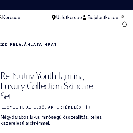
Keresés
Üzletkereső
Bejelentkezés
0
EZD FEL
AJÁNLATAINKAT
Re-Nutriv Youth-Igniting
Luxury Collection Skincare
Set
LEGYÉL TE AZ ELSŐ, AKI ÉRTÉKELÉST ÍR !
Négydarabos luxus minőségű összeállítás, teljes
kiszerelésű arckrémmel.