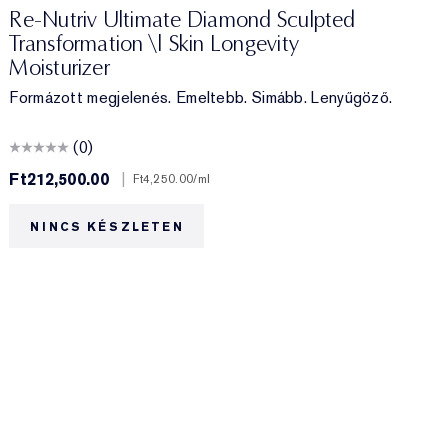
Re-Nutriv Ultimate Diamond Sculpted
Transformation \| Skin Longevity
Moisturizer
Formázott megjelenés. Emeltebb. Simább. Lenyűgöző.
(0)
Ft212,500.00
|
F
Ft4,250.00
/ml
NINCS KÉSZLETEN