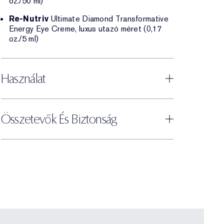
oz./50 ml)
Re-Nutriv
Ultimate Diamond Transformative
Energy Eye Creme, luxus utazó méret (0,17
oz./5 ml)
Használat
Összetevők És Biztonság
Ú