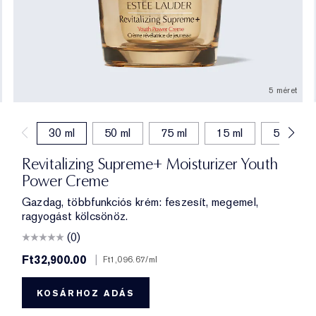
5 méret
30 ml
50 ml
75 ml
15 ml
50 ml (fe
Revitalizing Supreme+ Moisturizer Youth
Power Creme
Gazdag, többfunkciós krém: feszesít, megemel,
ragyogást kölcsönöz.
(0)
Ft32,900.00
|
Ft1,096.67
/ml
KOSÁRHOZ ADÁS