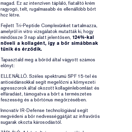
magad. Ez az intenzíven tápláló, fiatalító krém
ragyogó, telt, rugalmasabb és ellenállóbb bőrt
hoz létre.
Fejlett Tri-Peptide Complexünket tartalmazza,
amelyről in vitro vizsgálatok mutatták ki, hogy
mindössze 3 nap alatt jelentősen,
124%-kal
növeli a kollagént, így a bőr simábbnak
tűnik és érződik.
Tapasztald meg a bőröd által vágyott számos
előnyt:
ELLENÁLLÓ. Széles spektrumú SPF 15-tel és
antioxidánsokkal segít megelőzni a környezeti
agresszorok által okozott kollagénlebomlást és
elfáradást, támogatva a bőrt a természetes
feszesség és a bőrtónus megőrzésében.
Innovatív IR-Defense technológiával segít
megvédeni a bőr nedvességgátját az infravörös
sugarak okozta károsodástól.