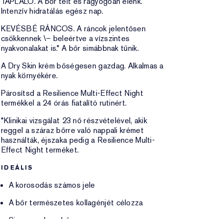
TÁPLÁLÓ. A bőr telt és ragyogóan élénk.
Intenzív hidratálás egész nap.
KEVÉSBÉ RÁNCOS. A ráncok jelentősen
csökkennek \– beleértve a vízszintes
nyakvonalakat is.* A bőr simábbnak tűnik.
A Dry Skin krém bőségesen gazdag. Alkalmas a
nyak környékére.
Párosítsd a Resilience Multi-Effect Night
termékkel a 24 órás fiatalító rutinért.
*Klinikai vizsgálat 23 nő részvételével, akik
reggel a száraz bőrre való nappali krémet
használták, éjszaka pedig a Resilience Multi-
Effect Night terméket.
IDEÁLIS
A korosodás számos jele
A bőr természetes kollagénjét célozza