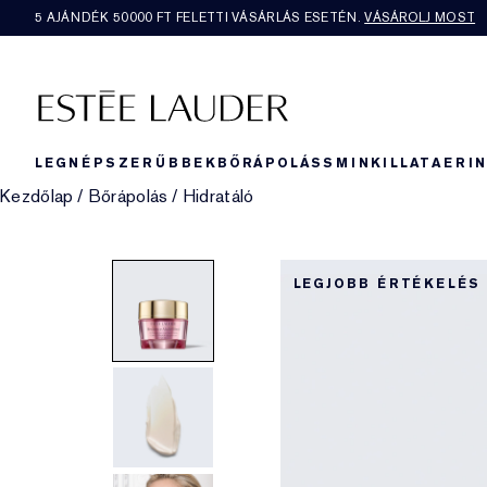
5 AJÁNDÉK 50000​ FT FELETTI VÁSÁRLÁS ESETÉN.
VÁSÁROLJ MOST
LEGNÉPSZERŰBBEK
BŐRÁPOLÁS
SMINK
ILLAT
AERI
Kezdőlap
/
Bőrápolás
/
Hidratáló
LEGJOBB ÉRTÉKELÉS