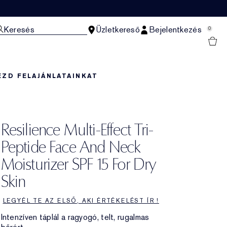
Keresés
Üzletkereső
Bejelentkezés
0
EZD FEL
AJÁNLATAINKAT
Resilience Multi-Effect Tri-
Peptide Face And Neck
Moisturizer SPF 15 For Dry
Skin
LEGYÉL TE AZ ELSŐ, AKI ÉRTÉKELÉST ÍR !
Intenzíven táplál a ragyogó, telt, rugalmas