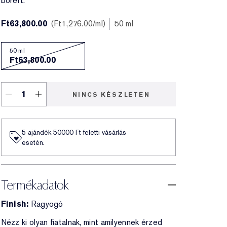
bőrért.
Ft63,800.00
Ft1,276.00
/ml
50 ml
50 ml
Ft63,800.00
NINCS KÉSZLETEN
5 ajándék 50000​ Ft feletti vásárlás
esetén.
Termékadatok
Finish:
Ragyogó
Nézz ki olyan fiatalnak, mint amilyennek érzed