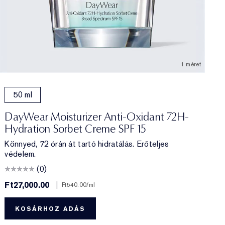
1 méret
ltöltés)
50 ml
DayWear Moisturizer Anti-Oxidant 72H-
Hydration Sorbet Creme SPF 15
Könnyed, 72 órán át tartó hidratálás. Erőteljes
védelem.
(0)
Ft27,000.00
|
F
Ft540.00
/ml
KOSÁRHOZ ADÁS