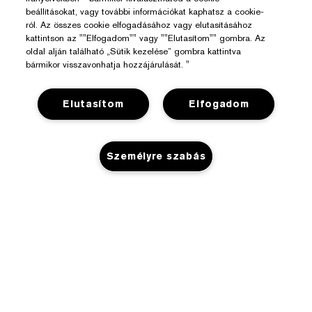
beállításokat, vagy további információkat kaphatsz a cookie-
ról. Az összes cookie elfogadásához vagy elutasításához
kattintson az ""Elfogadom"" vagy ""Elutasítom"" gombra. Az
oldal alján található „Sütik kezelése” gombra kattintva
bármikor visszavonhatja hozzájárulását. "
Elutasítom
Elfogadom
Személyre szabás
Segítségre Van Szükséged?
Rendelés Nyomon Követése
Az Estée Lauderről
Kapcsolat
NINCS KÉSZLETEN
Felelősségvállalás
Kapcsolat a Gyártóval
Üzlet
Vállalati Információk
Szállítási Adatok
Promóciók
Összetevők Szójegyzéke
Visszaküldés És Csere
Adatvédelem És Feltételek
Üzletkereső
Karrier