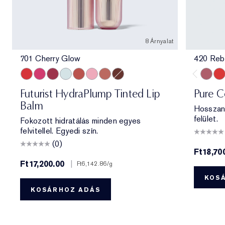
8 Árnyalat
701 Cherry Glow
420 Reb
701 Cherry Glow
706 Raspberry Revival
705 Blush Renewal
709 Sheer Oasis
700 Bloom Cocoon
705 Petal Boost
708 Rosewood Rescue
704 Clove Cushion
420 Re
330
Futurist HydraPlump Tinted Lip
Pure C
Balm
Hosszan 
felület.
Fokozott hidratálás minden egyes
felvitellel. Egyedi szín.
(0)
Ft18,70
Ft17,200.00
|
Ft6,142.86
/g
KOS
KOSÁRHOZ ADÁS