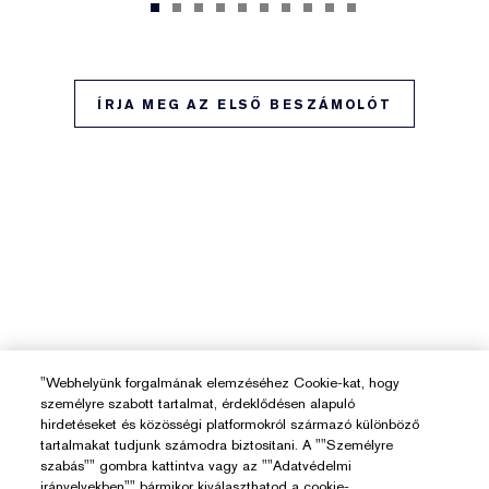
ÍRJA MEG AZ ELSŐ BESZÁMOLÓT
"Webhelyünk forgalmának elemzéséhez Cookie-kat, hogy
személyre szabott tartalmat, érdeklődésen alapuló
hirdetéseket és közösségi platformokról származó különböző
tartalmakat tudjunk számodra biztosítani. A ""Személyre
szabás"" gombra kattintva vagy az ""Adatvédelmi
irányelvekben"" bármikor kiválaszthatod a cookie-