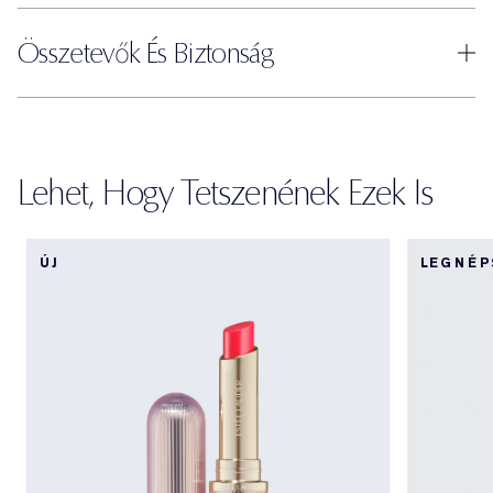
Összetevők És Biztonság
Lehet, Hogy Tetszenének Ezek Is
ÚJ
LEGNÉ