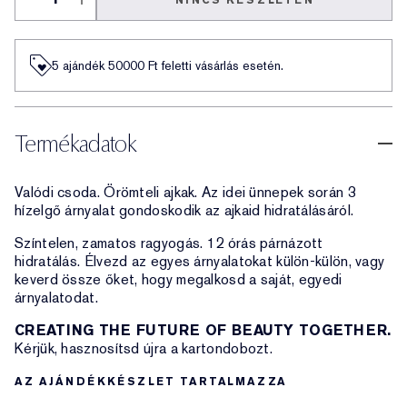
NINCS KÉSZLETEN
5 ajándék 50000​ Ft feletti vásárlás esetén.
Termékadatok
Valódi csoda. Örömteli ajkak. Az idei ünnepek során 3
hízelgő árnyalat gondoskodik az ajkaid hidratálásáról.
Színtelen, zamatos ragyogás. 12 órás párnázott
hidratálás. Élvezd az egyes árnyalatokat külön-külön, vagy
keverd össze őket, hogy megalkosd a saját, egyedi
árnyalatodat.
CREATING THE FUTURE OF BEAUTY TOGETHER.
Kérjük, hasznosítsd újra a kartondobozt.
AZ AJÁNDÉKKÉSZLET TARTALMAZZA