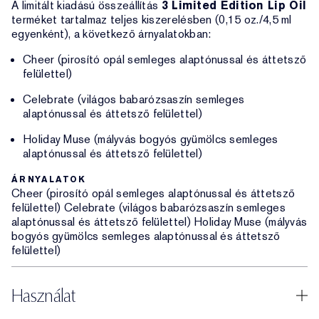
A limitált kiadású összeállítás
3 Limited Edition Lip Oil
terméket tartalmaz teljes kiszerelésben (0,15 oz./4,5 ml
egyenként), a következő árnyalatokban:
Cheer (pirosító opál semleges alaptónussal és áttetsző
felülettel)
Celebrate (világos babarózsaszín semleges
alaptónussal és áttetsző felülettel)
Holiday Muse (mályvás bogyós gyümölcs semleges
alaptónussal és áttetsző felülettel)
ÁRNYALATOK
Cheer (pirosító opál semleges alaptónussal és áttetsző
felülettel) Celebrate (világos babarózsaszín semleges
alaptónussal és áttetsző felülettel) Holiday Muse (mályvás
bogyós gyümölcs semleges alaptónussal és áttetsző
felülettel)
Használat