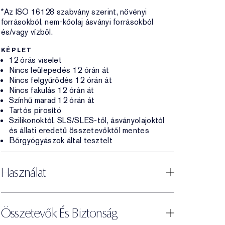
*Az ISO 16128 szabvány szerint, növényi
forrásokból, nem-kőolaj ásványi forrásokból
és/vagy vízből.
KÉPLET
12 órás viselet
Nincs leülepedés 12 órán át
Nincs felgyűrődés 12 órán át
Nincs fakulás 12 órán át
Színhű marad 12 órán át
Tartós pirosító
Szilikonoktól, SLS/SLES-től, ásványolajoktól
és állati eredetű összetevőktől mentes
Bőrgyógyászok által tesztelt
Használat
Összetevők És Biztonság