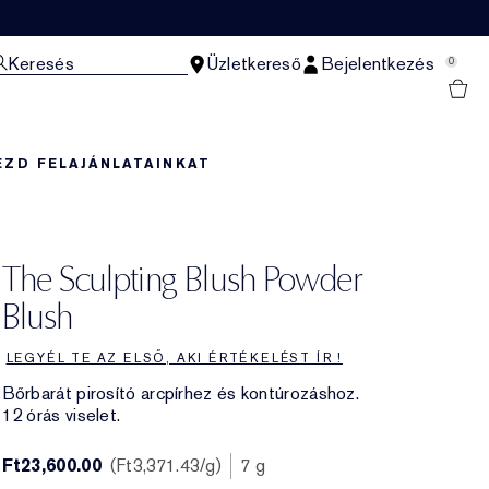
Keresés
Üzletkereső
Bejelentkezés
0
EZD FEL
AJÁNLATAINKAT
The Sculpting Blush Powder
Blush
LEGYÉL TE AZ ELSŐ, AKI ÉRTÉKELÉST ÍR !
Bőrbarát pirosító arcpírhez és kontúrozáshoz.
12 órás viselet.
Ft23,600.00
Ft3,371.43
/g
7 g