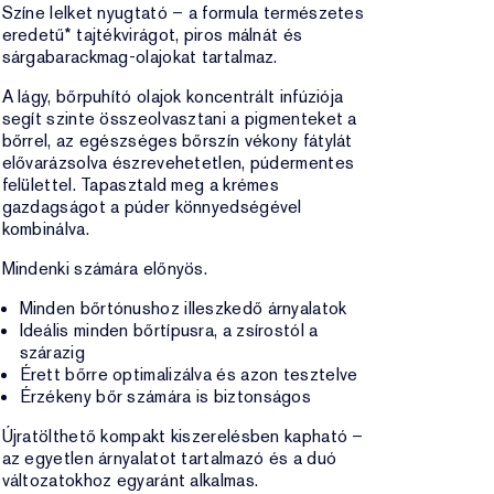
Színe lelket nyugtató – a formula természetes
eredetű* tajtékvirágot, piros málnát és
sárgabarackmag-olajokat tartalmaz.
A lágy, bőrpuhító olajok koncentrált infúziója
segít szinte összeolvasztani a pigmenteket a
bőrrel, az egészséges bőrszín vékony fátylát
elővarázsolva észrevehetetlen, púdermentes
felülettel. Tapasztald meg a krémes
gazdagságot a púder könnyedségével
kombinálva.
Mindenki számára előnyös.
Minden bőrtónushoz illeszkedő árnyalatok
Ideális minden bőrtípusra, a zsírostól a
szárazig
Érett bőrre optimalizálva és azon tesztelve
Érzékeny bőr számára is biztonságos
Újratölthető kompakt kiszerelésben kapható –
az egyetlen árnyalatot tartalmazó és a duó
változatokhoz egyaránt alkalmas.