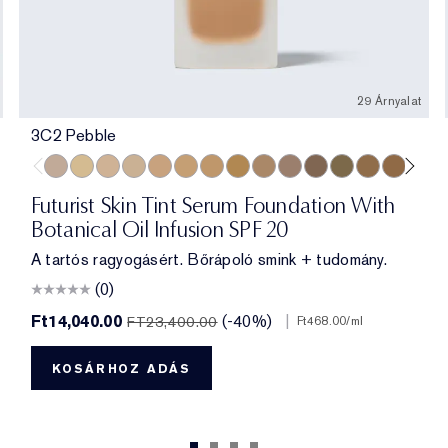
29 Árnyalat
3C2 Pebble
er
y Bronze
andalwood
2 Rich Espresso
3C2 Pebble
1C1 Cool Bone
1N1 Ivory Nude
0N1 Alabaster
3W1 Tawny
4W1 Honey Bronze
3N1 Ivory Beige
3N2 Wheat
4N1 Shell Beige
2C3 Fresco
5C1 Rich Chestnut
6W1 Sandalwoo
6N1 Mocha
7W2 Rich
5W1 
5W
Futurist Skin Tint Serum Foundation With
Botanical Oil Infusion SPF 20
A tartós ragyogásért. Bőrápoló smink + tudomány.
(0)
Ft14,040.00
(-40%)
|
FT23,400.00
Ft468.00
/ml
KOSÁRHOZ ADÁS