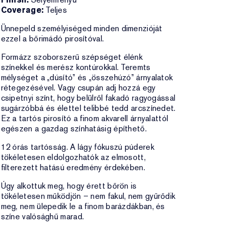
Coverage:
Teljes
Ünnepeld személyiséged minden dimenzióját
ezzel a bőrimádó pirosítóval.
Formázz szoborszerű szépséget élénk
színekkel és merész kontúrokkal. Teremts
mélységet a „dúsító” és „összehúzó” árnyalatok
rétegezésével. Vagy csupán adj hozzá egy
csipetnyi színt, hogy belülről fakadó ragyogással
sugárzóbbá és élettel telibbé tedd arcszínedet.
Ez a tartós pirosító a finom akvarell árnyalattól
egészen a gazdag színhatásig építhető.
12 órás tartósság. A lágy fókuszú púderek
tökéletesen eldolgozhatók az elmosott,
filterezett hatású eredmény érdekében.
Úgy alkottuk meg, hogy érett bőrön is
tökéletesen működjön – nem fakul, nem gyűrődik
meg, nem ülepedik le a finom barázdákban, és
színe valósághű marad.