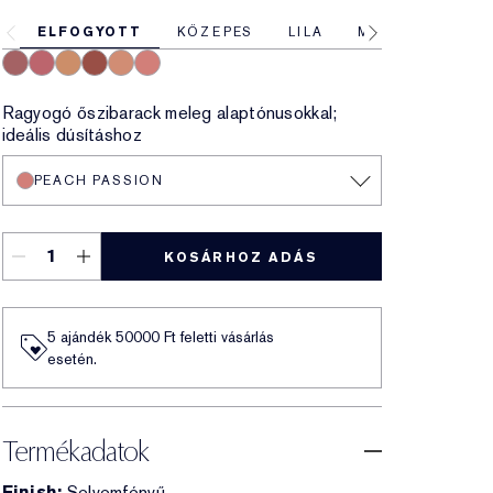
ELFOGYOTT
KÖZEPES
LILA
MÉLY
VILÁG
Rebellious Rose
Pink Kiss
Magnetic Glow
Eccentric Amber
Sensuous Rose
Peach Passion
Ragyogó őszibarack meleg alaptónusokkal;
ideális dúsításhoz
PEACH PASSION
KOSÁRHOZ ADÁS
5 ajándék 50000​ Ft feletti vásárlás
esetén.
Termékadatok
Finish:
Selyemfényű