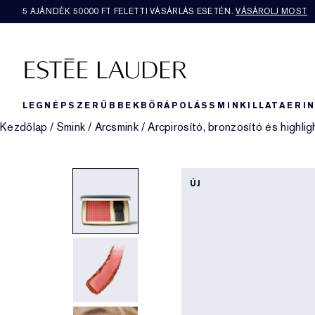
5 AJÁNDÉK 50000​ FT FELETTI VÁSÁRLÁS ESETÉN.
VÁSÁROLJ MOST
LEGNÉPSZERŰBBEK
BŐRÁPOLÁS
SMINK
ILLAT
AERI
Kezdőlap
/
Smink
/
Arcsmink
/
Arcpirosító, bronzosító és highlig
ÚJ