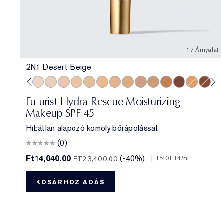
17 Árnyalat
2N1 Desert Beige
3C2 Pebble
2N2 Buff
1N0 Porcelain
1N2 Ecru
2C3 Fresco
2N1 Desert Beige
1W2 Sand
2W1 Dawn
3N1 Ivory Beige
3W1 Tawny
3N2 Wheat
4N1 Shell Beige
5W1 Bronze
7N2 Rich Amb
4W1 Hone
6W1 S
8N
Futurist Hydra Rescue Moisturizing
Makeup SPF 45
Hibátlan alapozó komoly bőrápolással.
(0)
Ft14,040.00
(-40%)
|
FT23,400.00
Ft401.14
/ml
KOSÁRHOZ ADÁS