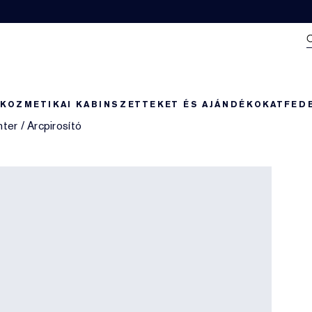
N
KOZMETIKAI KABIN
SZETTEKET ÉS AJÁNDÉKOKAT
FED
hter
/
Arcpirosító