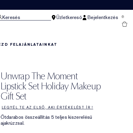
Keresés
Üzletkereső
Bejelentkezés
0
EZD FEL
AJÁNLATAINKAT
Unwrap The Moment
Lipstick Set Holiday Makeup
Gift Set
LEGYÉL TE AZ ELSŐ, AKI ÉRTÉKELÉST ÍR !
Ötdarabos összeállítás 5 teljes kiszerelésű
ajakrúzzsal.