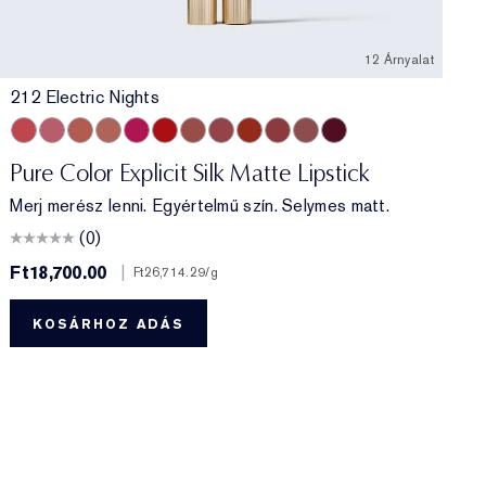
12 Árnyalat
212 Electric Nights
ose
a
Tea
tty Vain
212 Electric Nights
112 HIGH FREQUENCY
201 Ulterior Motive
101 Static
302 Last Impression
303 Heartbeet
106 Double or Nothing
110 Wrong Place, Right Time
120 Temperature Rising
115 Off the Record
301 Smokescreen
211 Night Moves
Pure Color Explicit Silk Matte Lipstick
Merj merész lenni. Egyértelmű szín. Selymes matt.
(0)
Ft18,700.00
|
F
Ft26,714.29
/g
KOSÁRHOZ ADÁS