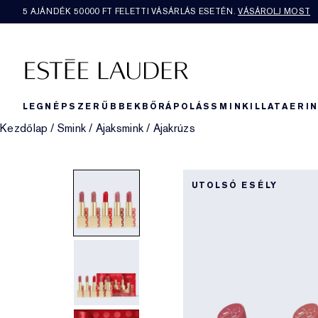
5 AJÁNDÉK 50000​ FT FELETTI VÁSÁRLÁS ESETÉN.
VÁSÁROLJ MOST
LEGNÉPSZERŰBBEK
BŐRÁPOLÁS
SMINK
ILLAT
AERI
Kezdőlap
/
Smink
/
Ajaksmink
/
Ajakrúzs
UTOLSÓ ESÉLY