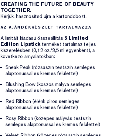
CREATING THE FUTURE OF BEAUTY
TOGETHER.
Kérjük, hasznosítsd újra a kartondobozt.
AZ AJÁNDÉKKÉSZLET TARTALMAZZA
A limitált kiadású összeállítás
5 Limited
Edition Lipstick
terméket tartalmaz teljes
kiszerelésben (0,12 oz./3,5 ml egyenként), a
következő árnyalatokban:
Sneak Peak (rózsaszín testszín semleges
alaptónussal és krémes felülettel)
Blushing Bow (koszos mályva semleges
alaptónussal és krémes felülettel)
Red Ribbon (élénk piros semleges
alaptónussal és krémes felülettel)
Rosy Ribbon (közepes mályvás testszín
semleges alaptónussal és krémes felülettel)
Velvet Ribbon (közepes rózsaszín semleges