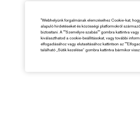
"Webhelyünk forgalmának elemzéséhez Cookie-kat, hogy 
alapuló hirdetéseket és közösségi platformokról származ
biztosítani. A ""Személyre szabás"" gombra kattintva vag
kiválaszthatod a cookie-beállításokat, vagy további infor
elfogadásához vagy elutasításához kattintson az ""Elfoga
található „Sütik kezelése” gombra kattintva bármikor vissz
Segítségre Van
Szükséged?
F
Rendelés Nyomon Követése
V
Kapcsolat
Kapcsolat a Gyártóval
K