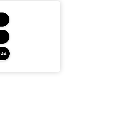
bás
Adatvédelem És
Feltételek
Adatvédelmi Szabályzat
Felhasználói Feltételek
Általános Szerződési Feltételek