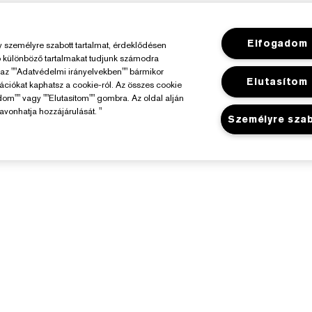
Elfogadom
személyre szabott tartalmat, érdeklődésen
ó különböző tartalmakat tudjunk számodra
y az ""Adatvédelmi irányelvekben"" bármikor
Elutasítom
mációkat kaphatsz a cookie-ról. Az összes cookie
dom"" vagy ""Elutasítom"" gombra. Az oldal alján
avonhatja hozzájárulását. "
Személyre sza
Az Estée Lauderről
Üzlet
elelősségvállalás
Promóciók
állalati Információk
Üzletkereső
Összetevők Szójegyzéke
arrier