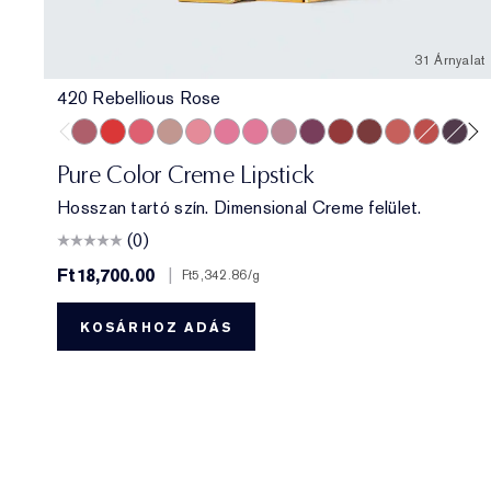
31 Árnyalat
420 Rebellious Rose
420 Rebellious Rose
330 Impassioned
320 Defiant Coral
826 Modern Muse
260 Eccentric
686 Confident
220 Powerful
561 Intense Nude
440 Irresistible
541 LA Noir
697 Renegade
360 Fierce
333 Persu
685 Mi
67
Pure Color Creme Lipstick
Hosszan tartó szín. Dimensional Creme felület.
(0)
Ft18,700.00
|
Ft5,342.86
/g
KOSÁRHOZ ADÁS