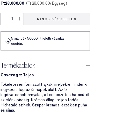
Ft28,000.00
Ft28,000.00
/Egység
NINCS KÉSZLETEN
5 ajándék 50000​ Ft feletti vásárlás
esetén.
Termékadatok
Coverage:
Teljes
Tökéletesen formázott ajkak, melyekre mindenki
irigykedni fog az ünnepek alatt. Az 5
legdivatosabb árnyalat, a természetes hatásútól
az élénk pirosig. Krémes állag, teljes fedés.
Hidratáló színek. Szuper krémes, érzékien puha
és sima.