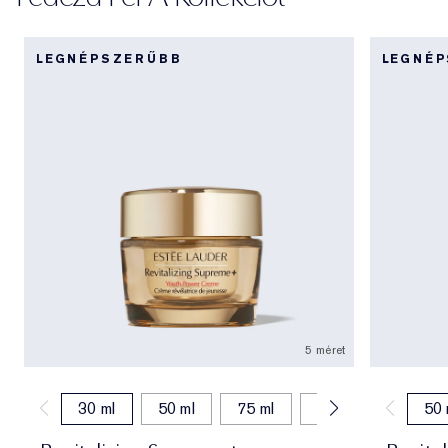
LEGNÉPSZERŰBB
LEGNÉ
5 méret
30 ml
50 ml
75 ml
15 ml
50 ml (
50 