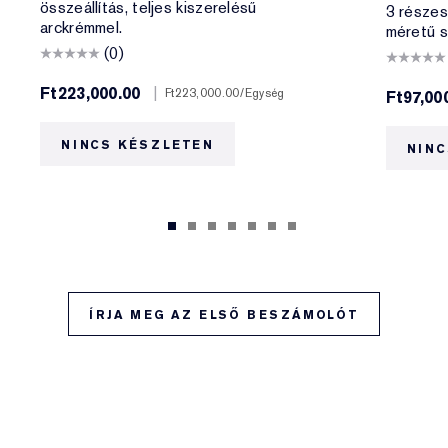
összeállítás, teljes kiszerelésű
3 részes 
arckrémmel.
méretű s
(0)
Ft223,000.00
|
Ft223,000.00
/Egység
Ft97,00
NINCS KÉSZLETEN
NINC
ÍRJA MEG AZ ELSŐ BESZÁMOLÓT