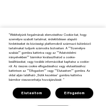
"Webhelyünk forgalmának elemzéséhez Cookie-kat, hogy
személyre szabott tartalmat, érdeklődésen alapuló
hirdetéseket és közösségi platformokról származó különböző
tartalmakat tudjunk számodra biztosítani. A ""Személyre
szabás"" gombra kattintva vagy az ""Adatvédelmi
irányelvekben"" bármikor kiválaszthatod a cookie-
beállításokat, vagy további információkat kaphatsz a cookie-
ról. Az összes cookie elfogadásához vagy elutasításához
kattintson az ""Elfogadom"" vagy ""Elutasítom"" gombra. Az
oldal alján található „Sütik kezelése” gombra kattintva
bármikor visszavonhatja hozzájárulását. "
Elutasítom
Elfogadom