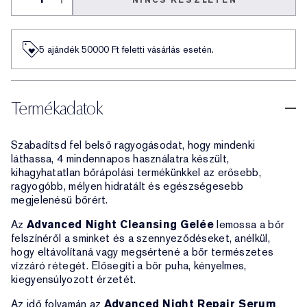
NINCS KÉSZLETEN
5 ajándék 50000​ Ft feletti vásárlás esetén.
Termékadatok
Szabadítsd fel belső ragyogásodat, hogy mindenki
láthassa, 4 mindennapos használatra készült,
kihagyhatatlan bőrápolási termékünkkel az erősebb,
ragyogóbb, mélyen hidratált és egészségesebb
megjelenésű bőrért.
Az
Advanced Night Cleansing Gelée
lemossa a bőr
felszínéről a sminket és a szennyeződéseket, anélkül,
hogy eltávolítaná vagy megsértené a bőr természetes
vízzáró rétegét. Elősegíti a bőr puha, kényelmes,
kiegyensúlyozott érzetét.
Az idő folyamán az
Advanced Night Repair Serum