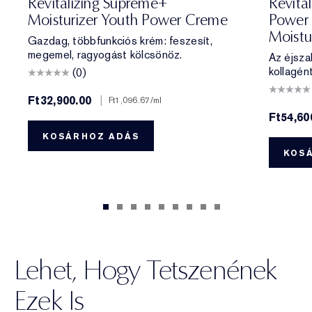
Revitalizing Supreme+
Revita
Moisturizer Youth Power Creme
Power
Moistu
Gazdag, többfunkciós krém: feszesít,
megemel, ragyogást kölcsönöz.
Az éjszak
kollagén
(0)
Ft32,900.00
|
Ft1,096.67
/ml
Ft54,60
KOSÁRHOZ ADÁS
KOS
Lehet, Hogy Tetszenének
Ezek Is