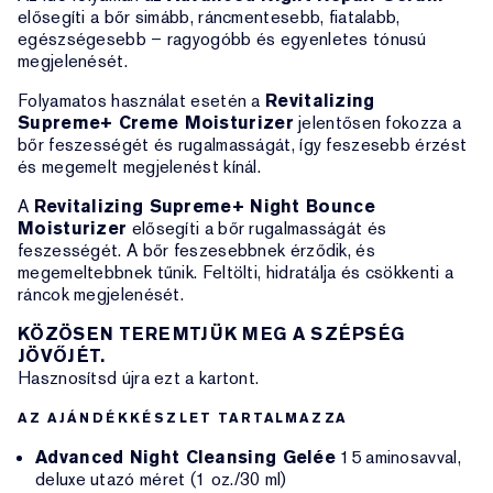
elősegíti a bőr simább, ráncmentesebb, fiatalabb,
egészségesebb – ragyogóbb és egyenletes tónusú
megjelenését.
Folyamatos használat esetén a
Revitalizing
Supreme+ Creme Moisturizer
jelentősen fokozza a
bőr feszességét és rugalmasságát, így feszesebb érzést
és megemelt megjelenést kínál.
A
Revitalizing Supreme+ Night Bounce
Moisturizer
elősegíti a bőr rugalmasságát és
feszességét. A bőr feszesebbnek érződik, és
megemeltebbnek tűnik. Feltölti, hidratálja és csökkenti a
ráncok megjelenését.
KÖZÖSEN TEREMTJÜK MEG A SZÉPSÉG
JÖVŐJÉT.
Hasznosítsd újra ezt a kartont.
AZ AJÁNDÉKKÉSZLET TARTALMAZZA
Advanced Night Cleansing Gelée
15 aminosavval,
deluxe utazó méret (1 oz./30 ml)