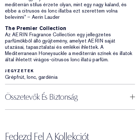
mediterrán stílus érzete olyan, mint egy nagy kaland, és
ebbe a citrusos és lonc illatba ezt szerettem volna
belevinni” – Aerin Lauder
The Premier Collection
Az AERIN Fragrance Collection egy jellegzetes
parfümökből álló gyűjtemény, amelyet AERIN saját
utazásai, tapasztalatai és emlékei ihlettek. A
Mediterranean Honeysuckle a mediterrán színek és illatok
által ihletett virágos-citrusos lonc illatú parfüm.
JEGYZETEK
Grépfrút, lonc, gardénia
Összetevők És Biztonság
Fedezd Fel A Kollekciót