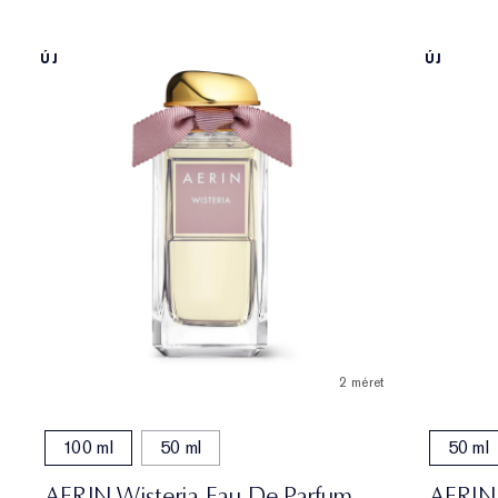
ÚJ
ÚJ
2 méret
100 ml
50 ml
50 ml
AERIN Wisteria Eau De Parfum
AERIN