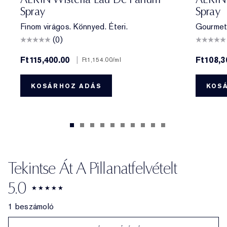
Spray
Spray
Finom virágos. Könnyed. Éteri.
Gourmet 
(0)
Ft115,400.00
|
Ft108,3
Ft1,154.00
/ml
KOSÁRHOZ ADÁS
KOS
Tekintse Át A Pillanatfelvételt
5.0
1 beszámoló