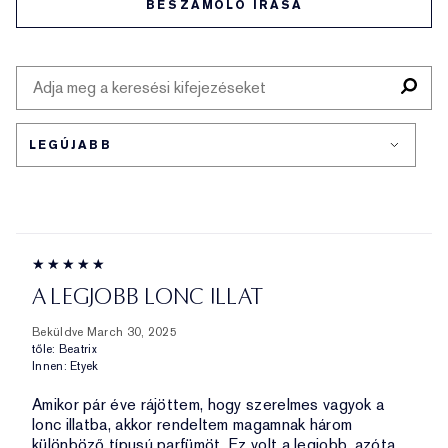
BESZÁMOLÓ ÍRÁSA
A LEGJOBB LONC ILLAT
Beküldve
March 30, 2025
tőle:
Beatrix
Innen:
Etyek
Amikor pár éve rájöttem, hogy szerelmes vagyok a
lonc illatba, akkor rendeltem magamnak három
különböző típusú parfümöt. Ez volt a legjobb, azóta