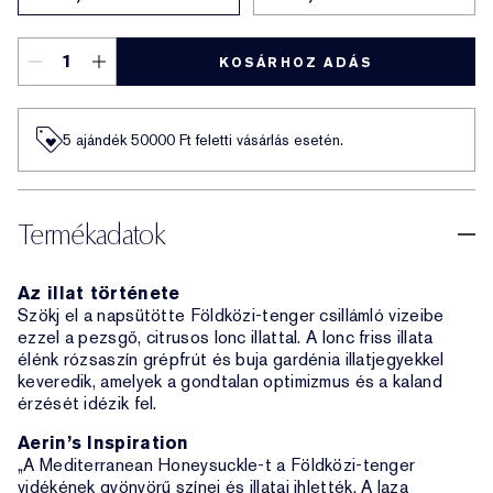
KOSÁRHOZ ADÁS
5 ajándék 50000​ Ft feletti vásárlás esetén.
Termékadatok
Az illat története
Szökj el a napsütötte Földközi-tenger csillámló vizeibe
ezzel a pezsgő, citrusos lonc illattal. A lonc friss illata
élénk rózsaszín grépfrút és buja gardénia illatjegyekkel
keveredik, amelyek a gondtalan optimizmus és a kaland
érzését idézik fel.
Aerin’s Inspiration
„A Mediterranean Honeysuckle-t a Földközi-tenger
vidékének gyönyörű színei és illatai ihlették. A laza