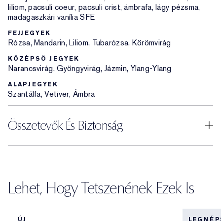
liliom, pacsuli coeur, pacsuli crist, ámbrafa, lágy pézsma,
madagaszkári vanília SFE
FEJJEGYEK
Rózsa, Mandarin, Liliom, Tubarózsa, Körömvirág
KÖZÉPSŐ JEGYEK
Narancsvirág, Gyöngyvirág, Jázmin, Ylang-Ylang
ALAPJEGYEK
Szantálfa, Vetiver, Ámbra
Összetevők És Biztonság
Lehet, Hogy Tetszenének Ezek Is
ÚJ
LEGNÉ