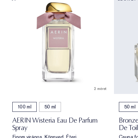
2 méret
100 ml
50 ml
50 ml
AERIN Wisteria Eau De Parfum
Bronze
Spray
De Toi
Finom virágos. Könnyed. Éteri.
Csupa fo