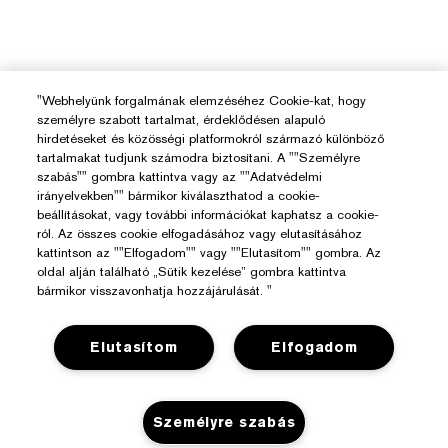
"Webhelyünk forgalmának elemzéséhez Cookie-kat, hogy
személyre szabott tartalmat, érdeklődésen alapuló
hirdetéseket és közösségi platformokról származó különböző
tartalmakat tudjunk számodra biztosítani. A ""Személyre
szabás"" gombra kattintva vagy az ""Adatvédelmi
irányelvekben"" bármikor kiválaszthatod a cookie-
beállításokat, vagy további információkat kaphatsz a cookie-
ról. Az összes cookie elfogadásához vagy elutasításához
kattintson az ""Elfogadom"" vagy ""Elutasítom"" gombra. Az
oldal alján található „Sütik kezelése” gombra kattintva
bármikor visszavonhatja hozzájárulását. "
Elutasítom
Elfogadom
Személyre szabás
Segítségre Van Szükséged?