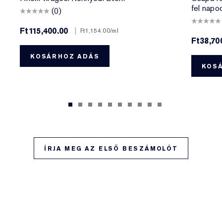
fel napo
(0)
Ft115,400.00
|
Ft1,154.00
/ml
Ft38,70
KOSÁRHOZ ADÁS
KOS
ÍRJA MEG AZ ELSŐ BESZÁMOLÓT