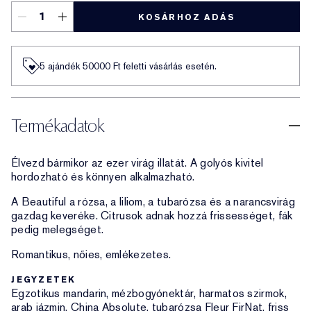
KOSÁRHOZ ADÁS
5 ajándék 50000​ Ft feletti vásárlás esetén.
Termékadatok
Élvezd bármikor az ezer virág illatát. A golyós kivitel
hordozható és könnyen alkalmazható.
A Beautiful a rózsa, a liliom, a tubarózsa és a narancsvirág
gazdag keveréke. Citrusok adnak hozzá frissességet, fák
pedig melegséget.
Romantikus, nőies, emlékezetes.
JEGYZETEK
Egzotikus mandarin, mézbogyónektár, harmatos szirmok,
arab jázmin, China Absolute, tubarózsa Fleur FirNat, friss