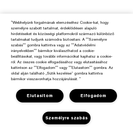
"Webhelyünk forgalmának elemzéséhez Cookie-kat, hogy
személyre szabott tartalmat, érdeklődésen alapuló
hirdetéseket és közösségi platformokról származó különböző
tartalmakat tudjunk számodra biztosítani. A ""Személyre
szabás"" gombra kattintva vagy az ""Adatvédelmi
irányelvekben"" bármikor kiválaszthatod a cookie-
beállításokat, vagy további információkat kaphatsz a cookie-
ról. Az összes cookie elfogadásához vagy elutasításához
kattintson az ""Elfogadom"" vagy ""Elutasítom"" gombra. Az
oldal alján található „Sütik kezelése” gombra kattintva
bármikor visszavonhatja hozzájárulását. "
Elutasítom
Elfogadom
Segítségre Van Szükséged?
Személyre szabás
Rendelés Nyomon Követése