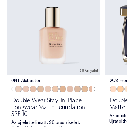
56 Árnyalat
0N1 Alabaster
2C3 Fre
0N1 Alabaster
1C0 Shell
1N0 Porcelain
1W0 Warm Porcelain
1C1 Cool Bone
1N1 Ivory Nude
1W1 Bone
1C2 Petal
1N2 Ecru
1W2 Sand
2C0 Cool Vanilla
2C1 Pure Beig
2N1 Desert
2C3 Fre
2W1 Da
3W1 
2W1.
1
Double Wear Stay-In-Place
Double
Longwear Matte Foundation
Matte 
SPF 10
Azonnali
Újratölth
Az új életteli matt. 36 órás viselet.