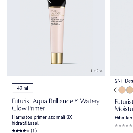
1 méret
2N1 Des
40 ml
3C2 Pebble
2N2 Buff
1N0 Porcelain
1N2 Ecru
2C3 Fresc
2N1 De
1W
Futurist Aqua Brilliance™ Watery
Futuri
Glow Primer
Moistu
Harmatos primer azonnali 3X
Hibátlan
hidratálással.
(1)