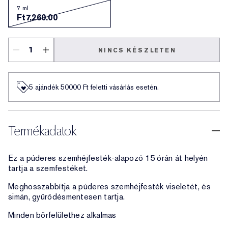
7 ml
Ft7,260.00
NINCS KÉSZLETEN
5 ajándék 50000​ Ft feletti vásárlás esetén.
Termékadatok
Ez a púderes szemhéjfesték-alapozó 15 órán át helyén
tartja a szemfestéket.
Meghosszabbítja a púderes szemhéjfesték viseletét, és
simán, gyűrődésmentesen tartja.
Minden bőrfelülethez alkalmas