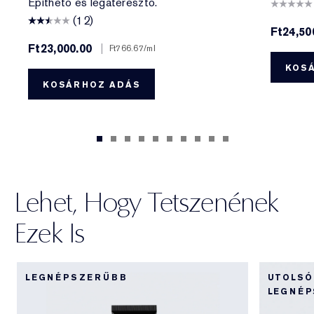
Építhető és légáteresztő.
(12)
Ft24,50
Ft23,000.00
|
Ft766.67
/ml
KOS
KOSÁRHOZ ADÁS
Lehet, Hogy Tetszenének
Ezek Is
LEGNÉPSZERŰBB
UTOLSÓ
LEGNÉ