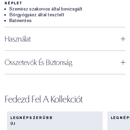
KÉPLET
Szemész szakorvos által bevizsgált
Bőrgyógyász által tesztelt
Illatmentes
Használat
Összetevők És Biztonság
Fedezd Fel A Kollekciót
LEGNÉPSZERŰBB
LEGNÉ
ÚJ