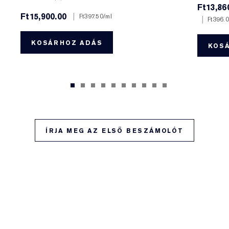
Ft13,86
Ft15,900.00
|
Ft397.50
/ml
|
Ft396.
KOSÁRHOZ ADÁS
KOS
ÍRJA MEG AZ ELSŐ BESZÁMOLÓT