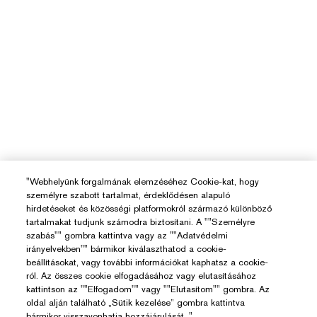
"Webhelyünk forgalmának elemzéséhez Cookie-kat, hogy
személyre szabott tartalmat, érdeklődésen alapuló
hirdetéseket és közösségi platformokról származó különböző
tartalmakat tudjunk számodra biztosítani. A ""Személyre
szabás"" gombra kattintva vagy az ""Adatvédelmi
irányelvekben"" bármikor kiválaszthatod a cookie-
beállításokat, vagy további információkat kaphatsz a cookie-
ról. Az összes cookie elfogadásához vagy elutasításához
kattintson az ""Elfogadom"" vagy ""Elutasítom"" gombra. Az
oldal alján található „Sütik kezelése” gombra kattintva
bármikor visszavonhatja hozzájárulását. "