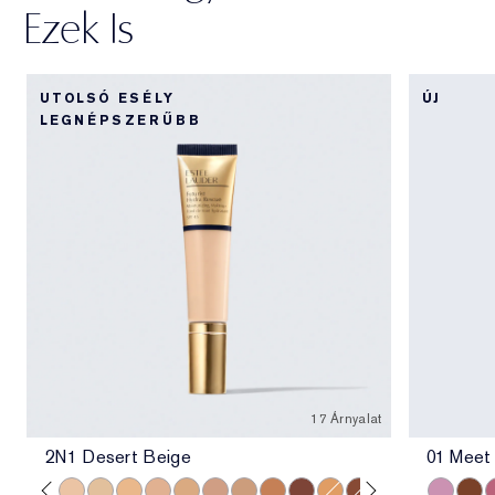
Ezek Is
UTOLSÓ ESÉLY
ÚJ
LEGNÉPSZERŰBB
17 Árnyalat
2N1 Desert Beige
01 Meet