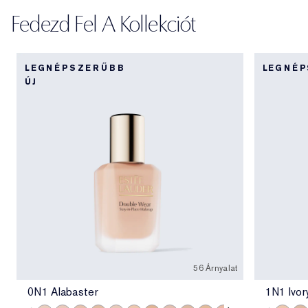
Fedezd Fel A Kollekciót
LEGNÉPSZERŰBB
LEGNÉ
ÚJ
56 Árnyalat
0N1 Alabaster
1N1 Ivor