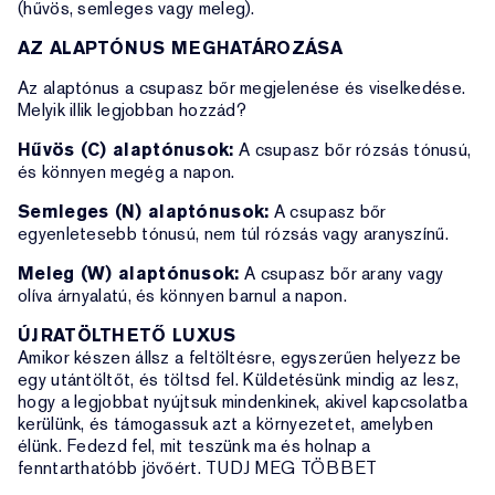
(hűvös, semleges vagy meleg).
AZ ALAPTÓNUS MEGHATÁROZÁSA
Az alaptónus a csupasz bőr megjelenése és viselkedése.
Melyik illik legjobban hozzád?
Hűvös (C) alaptónusok:
A csupasz bőr rózsás tónusú,
és könnyen megég a napon.
Semleges (N) alaptónusok:
A csupasz bőr
egyenletesebb tónusú, nem túl rózsás vagy aranyszínű.
Meleg (W) alaptónusok:
A csupasz bőr arany vagy
olíva árnyalatú, és könnyen barnul a napon.
ÚJRATÖLTHETŐ LUXUS
Amikor készen állsz a feltöltésre, egyszerűen helyezz be
egy utántöltőt, és töltsd fel. Küldetésünk mindig az lesz,
hogy a legjobbat nyújtsuk mindenkinek, akivel kapcsolatba
kerülünk, és támogassuk azt a környezetet, amelyben
élünk. Fedezd fel, mit teszünk ma és holnap a
fenntarthatóbb jövőért. TUDJ MEG TÖBBET