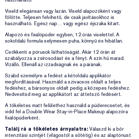
Viseld elegánsan vagy lazán. Viseld alapozóként vagy
fölötte. Teljesen felvihető, de csak javításokhoz is
használható. Egész nap… vagy egész éjszaka kitart.
Alapozó és fixálópúder egyben, 12 órás viselettel. A
sokoldalú formula selymesen puha, könnyű és hibátlan.
Csökkenti a pórusok láthatóságát. Akár 12 órán át
szabályozza a zsírosodást és a fényt. A szín hű marad.
Vízálló. Ellenáll az izzadságnak és a párának.
Szabd személyre a fedést a kétoldalú applikátor
megfordításával. Használd a szivacsos oldalt a teljes
fedéshez, a bársonyos oldalt pedig a közepes fedéshez.
Nedvesítsd meg az applikátort az áttetsző fedésért.
A tökéletes matt felülethez használd a púderecsetet, és
vidd fel a Double Wear Stay-in-Place Makeup alapozóra
fixálópúderként.
Találj rá a tökéletes árnyalatra:
Válaszd ki a bőr
intenzitási szintjét (világostól a sötétig) és az alaptónust