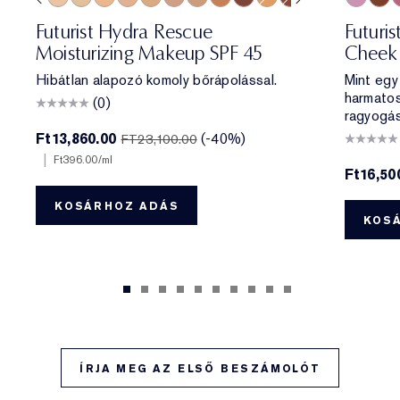
e
ff
 Porcelain
1N2 Ecru
2C3 Fresco
2N1 Desert Beige
1W2 Sand
2W1 Dawn
3N1 Ivory Beige
3W1 Tawny
3N2 Wheat
4N1 Shell Beige
5W1 Bronze
7N2 Rich Amber
4W1 Honey Bronze
6W1 Sandalwood
8N2 Rich Espre
01 Meet
06 Sk
0
Futurist Hydra Rescue
Futuri
Moisturizing Makeup SPF 45
Cheek 
Hibátlan alapozó komoly bőrápolással.
Mint egy
harmato
(0)
ragyogás
Ft13,860.00
(-40%)
FT23,100.00
|
Ft396.00
/ml
Ft16,50
KOSÁRHOZ ADÁS
KOS
ÍRJA MEG AZ ELSŐ BESZÁMOLÓT