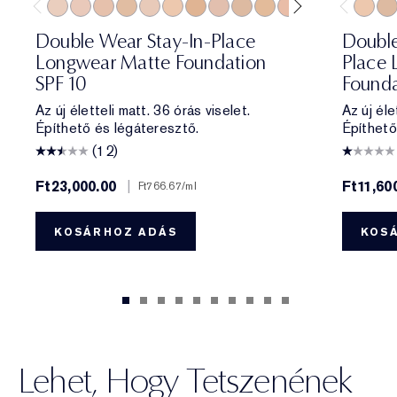
0N1 Alabaster
1C0 Shell
1N0 Porcelain
1W0 Warm Porcelain
1C1 Cool Bone
1N1 Ivory Nude
1W1 Bone
1C2 Petal
1N2 Ecru
1W2 Sand
2C0 Cool Vanilla
2C1 Pure Beig
2N1 Desert
2W1 Da
1N1 Iv
2W1.
1N2
Double Wear Stay-In-Place
Double
Longwear Matte Foundation
Place 
SPF 10
Founda
Az új életteli matt. 36 órás viselet.
Az új éle
Építhető és légáteresztő.
Építhető
(12)
Ft23,000.00
|
Ft11,60
Ft766.67
/ml
KOSÁRHOZ ADÁS
KOS
Lehet, Hogy Tetszenének