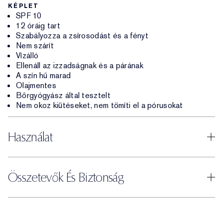
KÉPLET
SPF 10
12 óráig tart
Szabályozza a zsírosodást és a fényt
Nem szárít
Vízálló
Ellenáll az izzadságnak és a párának
A szín hű marad
Olajmentes
Bőrgyógyász által tesztelt
Nem okoz kiütéseket, nem tömíti el a pórusokat
Használat
Összetevők És Biztonság