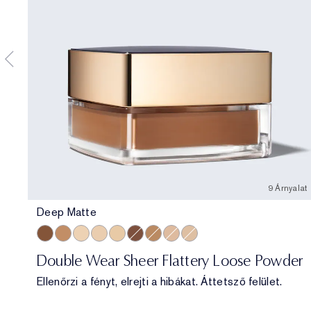
9 Árnyalat
Deep Matte
Deep Matte
Medium Soft Glow
Translucent Soft Glow
Translucent Matte
Extra Light Matte
Deep Soft Glow
Medium Matte
Light Medium Matte
Light Matte
Double Wear Sheer Flattery Loose Powder
Ellenőrzi a fényt, elrejti a hibákat. Áttetsző felület.