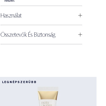
felület
Használat
Összetevők És Biztonság
O
LEGNÉPSZERŰBB
L
O
D
P