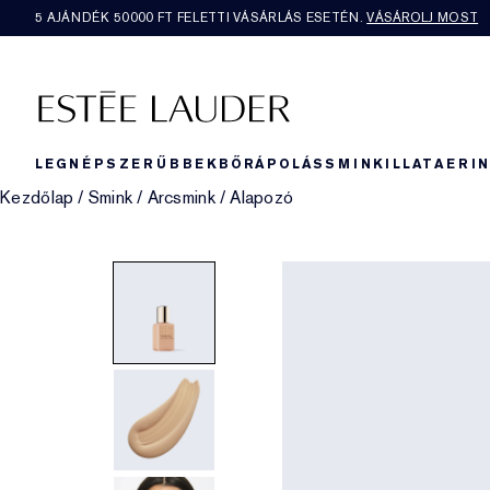
5 AJÁNDÉK 50000​ FT FELETTI VÁSÁRLÁS ESETÉN.
VÁSÁROLJ MOST
LEGNÉPSZERŰBBEK
BŐRÁPOLÁS
SMINK
ILLAT
AERI
Kezdőlap
/
Smink
/
Arcsmink
/
Alapozó