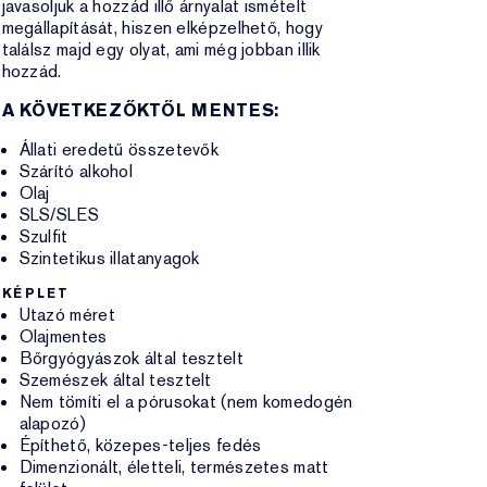
javasoljuk a hozzád illő árnyalat ismételt
megállapítását, hiszen elképzelhető, hogy
találsz majd egy olyat, ami még jobban illik
hozzád.
A KÖVETKEZŐKTŐL MENTES:
Állati eredetű összetevők
Szárító alkohol
Olaj
SLS/SLES
Szulfit
Szintetikus illatanyagok
KÉPLET
Utazó méret
Olajmentes
Bőrgyógyászok által tesztelt
Szemészek által tesztelt
Nem tömíti el a pórusokat (nem komedogén
alapozó)
Építhető, közepes-teljes fedés
Dimenzionált, életteli, természetes matt