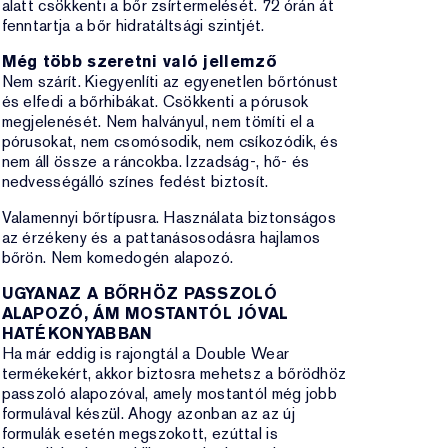
alatt csökkenti a bőr zsírtermelését. 72 órán át
fenntartja a bőr hidratáltsági szintjét.
Még több szeretni való jellemző
Nem szárít. Kiegyenlíti az egyenetlen bőrtónust
és elfedi a bőrhibákat. Csökkenti a pórusok
megjelenését. Nem halványul, nem tömíti el a
pórusokat, nem csomósodik, nem csíkozódik, és
nem áll össze a ráncokba. Izzadság-, hő- és
nedvességálló színes fedést biztosít.
Valamennyi bőrtípusra. Használata biztonságos
az érzékeny és a pattanásosodásra hajlamos
bőrön. Nem komedogén alapozó.
UGYANAZ A BŐRHÖZ PASSZOLÓ
ALAPOZÓ, ÁM MOSTANTÓL JÓVAL
HATÉKONYABBAN
Ha már eddig is rajongtál a Double Wear
termékekért, akkor biztosra mehetsz a bőrödhöz
passzoló alapozóval, amely mostantól még jobb
formulával készül. Ahogy azonban az az új
formulák esetén megszokott, ezúttal is