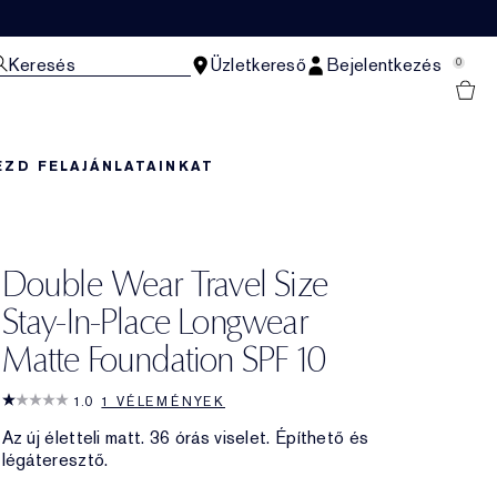
Keresés
Üzletkereső
Bejelentkezés
0
EZD FEL
AJÁNLATAINKAT
Double Wear Travel Size
Stay-In-Place Longwear
Matte Foundation SPF 10
1.0
1 VÉLEMÉNYEK
Az új életteli matt. 36 órás viselet. Építhető és
légáteresztő.