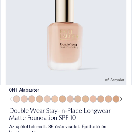
56 Árnyalat
0N1 Alabaster
0N1 Alabaster
1C0 Shell
1N0 Porcelain
1W0 Warm Porcelain
1C1 Cool Bone
1N1 Ivory Nude
1W1 Bone
1C2 Petal
1N2 Ecru
1W2 Sand
2C0 Cool Vanilla
2C1 Pure Beige
2N1 Desert 
2W1 Daw
2W1.5
2C
Double Wear Stay-In-Place Longwear
Matte Foundation SPF 10
Az új életteli matt. 36 órás viselet. Építhető és