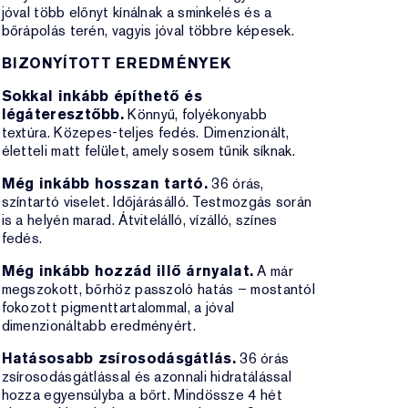
jóval több előnyt kínálnak a sminkelés és a
bőrápolás terén, vagyis jóval többre képesek.
BIZONYÍTOTT EREDMÉNYEK
Sokkal inkább építhető és
légáteresztőbb.
Könnyű, folyékonyabb
textúra. Közepes-teljes fedés. Dimenzionált,
életteli matt felület, amely sosem tűnik síknak.
Még inkább hosszan tartó.
36 órás,
színtartó viselet. Időjárásálló. Testmozgás során
is a helyén marad. Átvitelálló, vízálló, színes
fedés.
Még inkább hozzád illő árnyalat.
A már
megszokott, bőrhöz passzoló hatás – mostantól
fokozott pigmenttartalommal, a jóval
dimenzionáltabb eredményért.
Hatásosabb zsírosodásgátlás.
36 órás
zsírosodásgátlással és azonnali hidratálással
hozza egyensúlyba a bőrt. Mindössze 4 hét