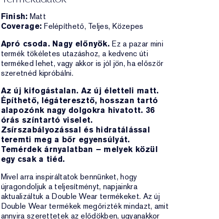
Finish:
Matt
Coverage:
Felépíthető, Teljes, Közepes
Apró csoda. Nagy előnyök.
Ez a pazar mini
termék tökéletes utazáshoz, a kedvenc úti
terméked lehet, vagy akkor is jól jön, ha először
szeretnéd kipróbálni.
Az új kifogástalan. Az új életteli matt.
Építhető, légáteresztő, hosszan tartó
alapozónk nagy dolgokra hivatott. 36
órás színtartó viselet.
Zsírszabályozással és hidratálással
teremti meg a bőr egyensúlyát.
Temérdek árnyalatban – melyek közül
egy csak a tiéd.
Mivel arra inspiráltatok bennünket, hogy
újragondoljuk a teljesítményt, napjainkra
aktualizáltuk a Double Wear termékeket. Az új
Double Wear termékek megőrizték mindazt, amit
annyira szerettetek az elődökben, ugyanakkor