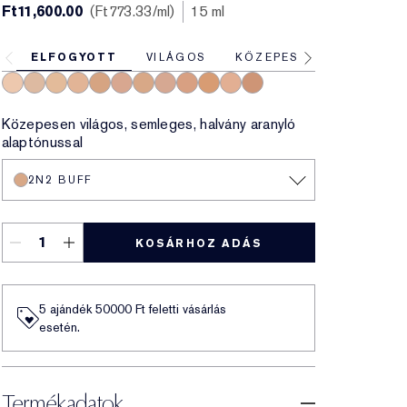
Ft11,600.00
Ft773.33
/ml
15 ml
ELFOGYOTT
VILÁGOS
KÖZEPES
1N1 Ivory Nude
1N2 Ecru
1W2 Sand
2N1 Desert Beige
2W1 Dawn
2C2 Pale Almond
2N2 Buff
2C3 Fresco
3N1 Ivory Beige
3W1 Tawny
3C2 Pebble
4N1 Shell Beige
Közepesen világos, semleges, halvány aranyló
alaptónussal
2N2 BUFF
KOSÁRHOZ ADÁS
5 ajándék 50000​ Ft feletti vásárlás
esetén.
Termékadatok