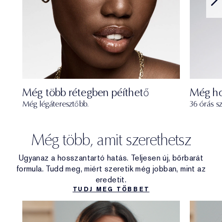
Még több rétegben péíthető
Még ho
Még légáteresztőbb.
36 órás sz
Még több, amit szerethetsz
Ugyanaz a hosszantartó hatás. Teljesen új, bőrbarát
formula. Tudd meg, miért szeretik még jobban, mint az
eredetit.
TUDJ MEG TÖBBET