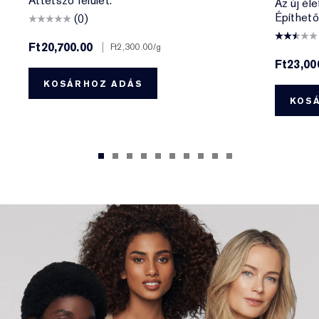
Áttetsző felület.
Az új éle
Építhető
(0)
Ft20,700.00
|
Ft2,300.00
/g
Ft23,00
KOSÁRHOZ ADÁS
KOS