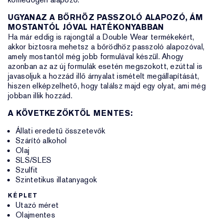
UGYANAZ A BŐRHÖZ PASSZOLÓ ALAPOZÓ, ÁM
MOSTANTÓL JÓVAL HATÉKONYABBAN
Ha már eddig is rajongtál a Double Wear termékekért,
akkor biztosra mehetsz a bőrödhöz passzoló alapozóval,
amely mostantól még jobb formulával készül. Ahogy
azonban az az új formulák esetén megszokott, ezúttal is
javasoljuk a hozzád illő árnyalat ismételt megállapítását,
hiszen elképzelhető, hogy találsz majd egy olyat, ami még
jobban illik hozzád.
A KÖVETKEZŐKTŐL MENTES:
Állati eredetű összetevők
Szárító alkohol
Olaj
SLS/SLES
Szulfit
Szintetikus illatanyagok
KÉPLET
Utazó méret
Olajmentes