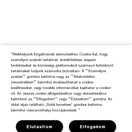
"Webhelyünk forgalmának elemzéséhez Cookie-kat, hogy
személyre szabott tartalmat, érdeklődésen alapuló
hirdetéseket és közösségi platformokról származó különböző
tartalmakat tudjunk számodra biztosítani. A ""Személyre
szabás"" gombra kattintva vagy az ""Adatvédelmi
irányelvekben"" bármikor kiválaszthatod a cookie-
beállításokat, vagy további információkat kaphatsz a cookie-
ról. Az összes cookie elfogadásához vagy elutasításához
kattintson az ""Elfogadom"" vagy ""Elutasítom"" gombra. Az
oldal alján található „Sütik kezelése” gombra kattintva
Segítségre Van Szükséged?
bármikor visszavonhatja hozzájárulását. "
Rendelés Nyomon Követése
Elutasítom
Elfogadom
Az Estée Lauderről