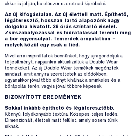
akkor is jól jön, ha először szeretnéd kipróbálni.
Az új kifogástalan. Az új életteli matt. Építhető,
légáteresztő, hosszan tartó alapozónk nagy
dolgokra hivatott. 36 órás színtartó viselet.
Zsírszabályozással és hidratálással teremti meg
a bőr egyensúlyát. Temérdek árnyalatban –
melyek közül egy csak a tiéd.
Mivel arra inspiráltatok bennünket, hogy újragondoljuk a
teljesítményt, napjainkra aktualizáltuk a Double Wear
termékeket. Az új Double Wear termékek megőrizték
mindazt, amit annyira szerettetek az elődökben,
ugyanakkor jóval több előnyt kínálnak a sminkelés és a
bőrápolás terén, vagyis jóval többre képesek.
BIZONYÍTOTT EREDMÉNYEK
Sokkal inkább építhető és légáteresztőbb.
Könnyű, folyékonyabb textúra. Közepes-teljes fedés.
Dimenzionált, életteli matt felület, amely sosem tűnik
síknak.