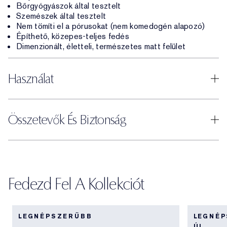
Bőrgyógyászok által tesztelt
Szemészek által tesztelt
Nem tömíti el a pórusokat (nem komedogén alapozó)
Építhető, közepes-teljes fedés
Dimenzionált, életteli, természetes matt felület
Használat
Összetevők És Biztonság
Fedezd Fel A Kollekciót
LEGNÉPSZERŰBB
LEGNÉ
ÚJ