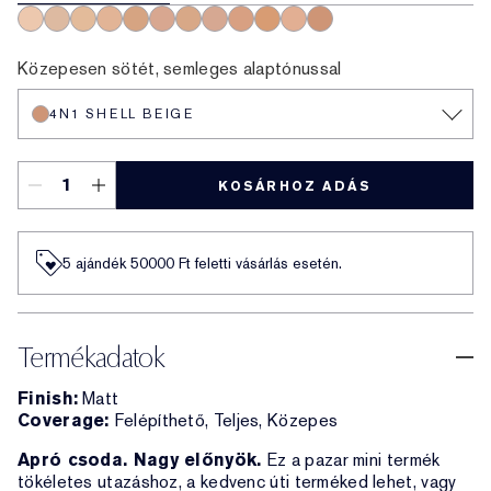
1N1 Ivory Nude
1N2 Ecru
1W2 Sand
2N1 Desert Beige
2W1 Dawn
2C2 Pale Almond
2N2 Buff
2C3 Fresco
3N1 Ivory Beige
3W1 Tawny
3C2 Pebble
4N1 Shell Beige
Közepesen sötét, semleges alaptónussal
4N1 SHELL BEIGE
KOSÁRHOZ ADÁS
5 ajándék 50000​ Ft feletti vásárlás esetén.
Termékadatok
Finish:
Matt
Coverage:
Felépíthető, Teljes, Közepes
Apró csoda. Nagy előnyök.
Ez a pazar mini termék
tökéletes utazáshoz, a kedvenc úti terméked lehet, vagy