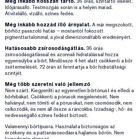
Még inkább hosszan tartó.
36 órás, színtartó viselet.
Időjárásálló. Testmozgás során is a helyén marad.
Átvitelálló, vízálló, színes fedés.
Még inkább hozzád illő árnyalat.
A már megszokott,
bőrhöz passzoló hatás – mostantól fokozott
pigmenttartalommal, a jóval dimenzionáltabb eredményért.
Hatásosabb zsírosodásgátlás.
36 órás
zsírosodásgátlással és azonnali hidratálással hozza
egyensúlyba a bőrt. Mindössze 4 hét alatt csökkenti a bőr
zsírtermelését. 72 órán át fenntartja a bőr hidratáltsági
szintjét.
Még több szeretni való jellemző
Nem szárít. Kiegyenlíti az egyenetlen bőrtónust és elfedi a
bőrhibákat. Csökkenti a pórusok megjelenését. Nem
halványul, nem tömíti el a pórusokat, nem csomósodik, nem
csíkozódik, és nem áll össze a ráncokba. Izzadság-, hő- és
nedvességálló színes fedést biztosít.
Valamennyi bőrtípusra. Használata biztonságos az
érzékeny és a pattanásosodásra hajlamos bőrön. Nem
komedogén alapozó.