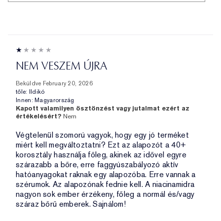
NEM VESZEM ÚJRA
Beküldve
February 20, 2026
tőle:
Ildikó
Innen:
Magyarország
Kapott valamilyen ösztönzést vagy jutalmat ezért az
értékelésért?
Nem
Végtelenül szomorú vagyok, hogy egy jó terméket
miért kell megváltoztatni? Ezt az alapozót a 40+
korosztály használja főleg, akinek az idővel egyre
szárazabb a bőre, erre faggyúszabályozó aktív
hatóanyagokat raknak egy alapozóba. Erre vannak a
szérumok. Az alapozónak fednie kell. A niacinamidra
nagyon sok ember érzékeny, főleg a normál és/vagy
száraz bőrű emberek. Sajnálom!