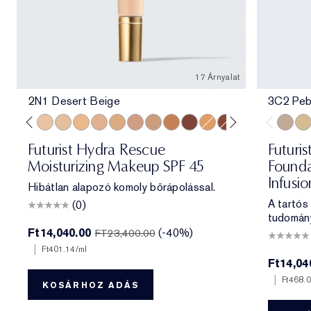
17 Árnyalat
2N1 Desert Beige
3C2 Peb
e
ff
 Porcelain
1N2 Ecru
2C3 Fresco
2N1 Desert Beige
1W2 Sand
2W1 Dawn
3N1 Ivory Beige
3W1 Tawny
3N2 Wheat
4N1 Shell Beige
5W1 Bronze
7N2 Rich Amber
4W1 Honey Bronze
6W1 Sandalwood
8N2 Rich Espre
3C2 Pe
1C1
Futurist Hydra Rescue
Futuris
Moisturizing Makeup SPF 45
Founda
Infusi
Hibátlan alapozó komoly bőrápolással.
A tartós
(0)
tudomán
Ft14,040.00
(-40%)
FT23,400.00
|
Ft401.14
/ml
Ft14,04
|
Ft468.
KOSÁRHOZ ADÁS