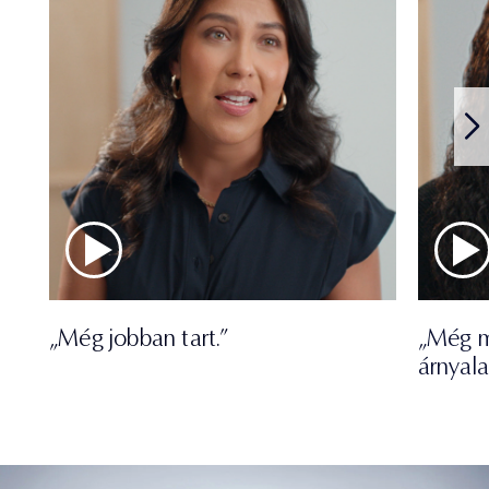
„Még jobban tart.”
„Még m
árnyal