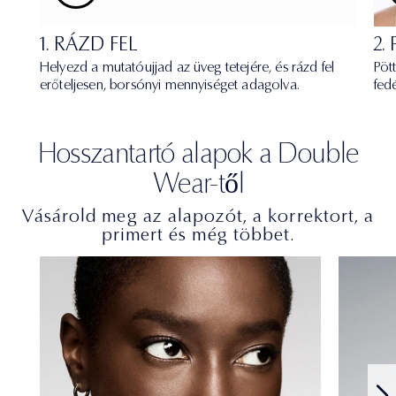
1. RÁZD FEL
2.
Helyezd a mutatóujjad az üveg tetejére, és rázd fel
Pöt
erőteljesen, borsónyi mennyiséget adagolva.
fed
Hosszantartó alapok a Double
Wear-től
Vásárold meg az alapozót, a korrektort, a
primert és még többet.