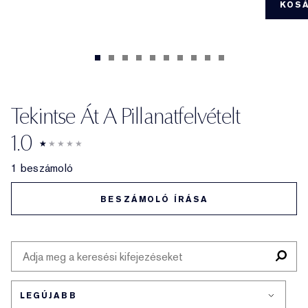
KOS
Tekintse Át A Pillanatfelvételt
1.0
1 beszámoló
BESZÁMOLÓ ÍRÁSA