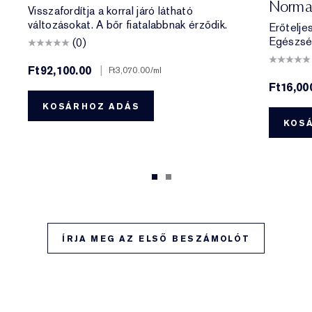
Norma
Visszafordítja a korral járó látható
változásokat. A bőr fiatalabbnak érződik.
Erőtelje
Egészsé
(0)
Ft92,100.00
|
Ft3,070.00
/ml
Ft16,00
KOSÁRHOZ ADÁS
KOS
ÍRJA MEG AZ ELSŐ BESZÁMOLÓT