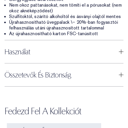
Nem okoz pattanásokat, nem tömíti el a pórusokat (nem
okoz aknéképződést)
Szulfitoktól, szárító alkoholtól és ásványi olajtól mentes
Újrahasznosítható üvegpalack \– 20%-ban fogyasztói
felhasználás utáni újrahasznosított tartalommal
Az újrahasznosítható karton FSC-tanúsított
Használat
Összetevők És Biztonság
Fedezd Fel A Kollekciót