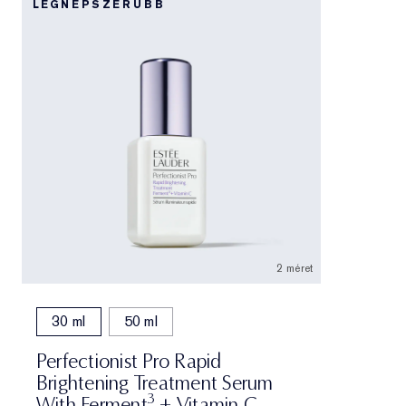
LEGNÉPSZERŰBB
2 méret
30 ml
50 ml
Perfectionist Pro Rapid
Brightening Treatment Serum
3
With Ferment
+ Vitamin C