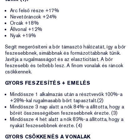
Arc felső része +17%
Nevetőráncok +24%
Orcák +18%
Állvonal +12%
Nyak +19%
Segít megerősíteni a bőr támasztó hálózatát, így a bőr
feszesebbnek, simábbnak és formázottabbnak tűnik.
Javítja a rugalmasságot és az elaszticitást. A bőr
feszesebb és teltebb lesz. A finom vonalak és ráncok
csökkennek.
GYORS FESZESÍTÉS + EMELÉS
Mindössze 1 alkalmazás után a résztvevők 100%-a
+28%-kal rugalmasabb bőrt tapasztalt.(2)
Mindössze 3 nap alatt a nők 84%-a állította, hogy a
bőrét összességében feszesebbnek érezte. (3)
Mindössze 4 hét alatt a nők 83%-a állította, hogy a
nyakát feszesebbnek érezte. (4)
GYORS CSÖKKENÉS A VONALAK