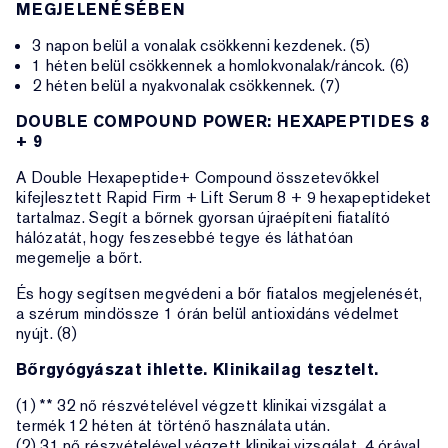
MEGJELENÉSÉBEN
3 napon belül a vonalak csökkenni kezdenek. (5)
1 héten belül csökkennek a homlokvonalak/ráncok. (6)
2 héten belül a nyakvonalak csökkennek. (7)
DOUBLE COMPOUND POWER: HEXAPEPTIDES 8
+ 9
A Double Hexapeptide+ Compound összetevőkkel
kifejlesztett Rapid Firm + Lift Serum 8 + 9 hexapeptideket
tartalmaz. Segít a bőrnek gyorsan újraépíteni fiatalító
hálózatát, hogy feszesebbé tegye és láthatóan
megemelje a bőrt.
És hogy segítsen megvédeni a bőr fiatalos megjelenését,
a szérum mindössze 1 órán belül antioxidáns védelmet
nyújt. (8)
Bőrgyógyászat ihlette. Klinikailag tesztelt.
(1) ** 32 nő részvételével végzett klinikai vizsgálat a
termék 12 héten át történő használata után.
(2) 31 nő részvételével végzett klinikai vizsgálat, 4 órával