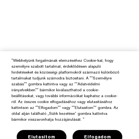
"Webhelyünk forgalmának elemzéséhez Cookie-kat, hogy
személyre szabott tartalmat, érdeklődésen alapuló
hirdetéseket és közösségi platformokról származó különböző
tartalmakat tudjunk számodra biztosítani. A ""Személyre
szabás"" gombra kattintva vagy az ""Adatvédelmi
irányelvekben"" bármikor kiválaszthatod a cookie-
beállításokat, vagy további információkat kaphatsz a cookie-
ról. Az összes cookie elfogadásához vagy elutasításához
kattintson az ""Elfogadom"" vagy ""Elutasítom"" gombra. Az
oldal alján található „Sütik kezelése” gombra kattintva
bármikor visszavonhatja hozzájárulását. "
Elutasítom
Elfogadom