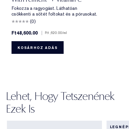
Fokozza a ragyogást. Láthatóan
csökkenti a sötét foltokat és a pórusokat.
(0)
Ft48,600.00
|
Ft1,620.00
/ml
KOSÁRHOZ ADÁS
Lehet, Hogy Tetszenének
Ezek Is
LEGNÉ