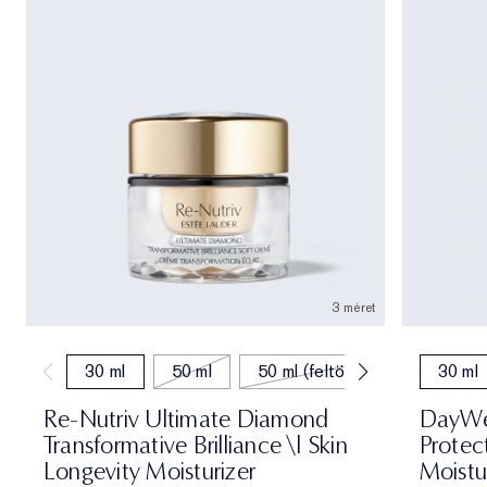
3 méret
30 ml
50 ml
50 ml (feltöltés)
30 ml
Re-Nutriv Ultimate Diamond
DayWea
Transformative Brilliance \| Skin
Protec
Longevity Moisturizer
Moistu