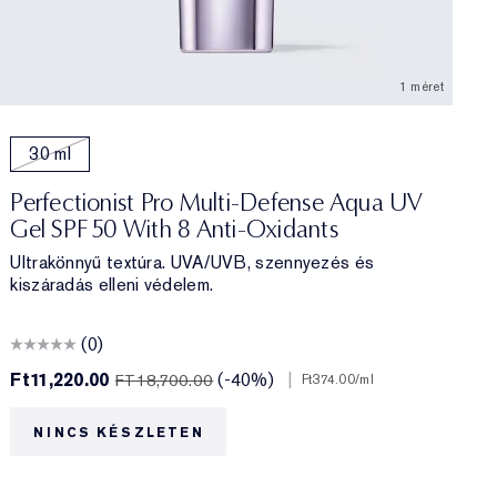
1 méret
30 ml
Perfectionist Pro Multi-Defense Aqua UV
Gel SPF 50 With 8 Anti-Oxidants
Ultrakönnyű textúra. UVA/UVB, szennyezés és
kiszáradás elleni védelem.
(0)
Ft11,220.00
(-40%)
|
FT18,700.00
Ft374.00
/ml
NINCS KÉSZLETEN