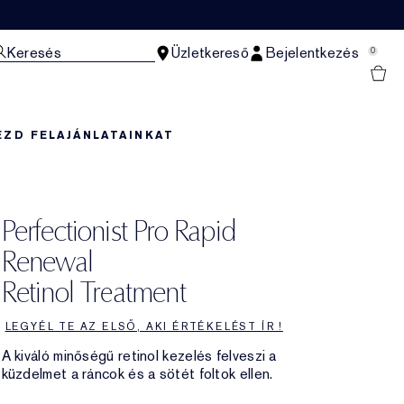
Keresés
Üzletkereső
Bejelentkezés
0
EZD FEL
AJÁNLATAINKAT
Perfectionist Pro Rapid
Renewal
Retinol Treatment
LEGYÉL TE AZ ELSŐ, AKI ÉRTÉKELÉST ÍR !
A kiváló minőségű retinol kezelés felveszi a
küzdelmet a ráncok és a sötét foltok ellen.