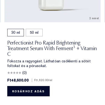
2 méret
30 ml
50 ml
Perfectionist Pro Rapid Brightening
3
Treatment Serum With Ferment
+ Vitamin
C
Fokozza a ragyogást. Láthatóan csökkenti a sötét
foltokat és a pórusokat.
(0)
Ft48,600.00
|
Ft1,620.00
/ml
KOSÁRHOZ ADÁS