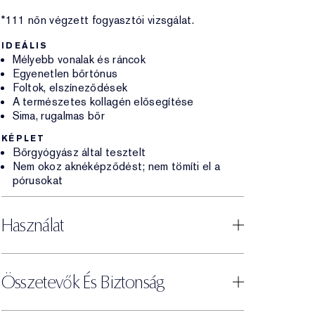
*111 nőn végzett fogyasztói vizsgálat.
IDEÁLIS
Mélyebb vonalak és ráncok
Egyenetlen bőrtónus
Foltok, elszíneződések
A természetes kollagén elősegítése
Sima, rugalmas bőr
KÉPLET
Bőrgyógyász által tesztelt
Nem okoz aknéképződést; nem tömíti el a
pórusokat
Használat
Összetevők És Biztonság