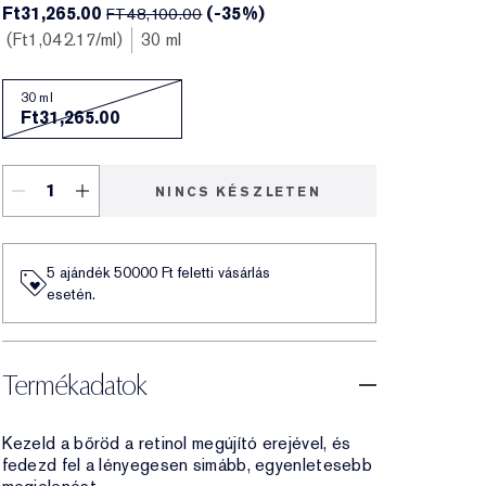
Ft31,265.00
(-35%)
FT48,100.00
Ft1,042.17
/ml
30 ml
30 ml
Ft31,265.00
NINCS KÉSZLETEN
5 ajándék 50000​ Ft feletti vásárlás
esetén.
Termékadatok
Kezeld a bőröd a retinol megújító erejével, és
fedezd fel a lényegesen simább, egyenletesebb