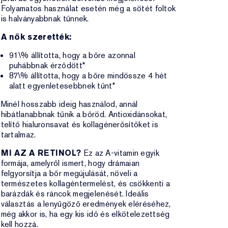
Folyamatos használat esetén még a sötét foltok
is halványabbnak tűnnek.
A nők szerették:
91\% állította, hogy a bőre azonnal
puhábbnak érződött*
87\% állította, hogy a bőre mindössze 4 hét
alatt egyenletesebbnek tűnt*
Minél hosszabb ideig használod, annál
hibátlanabbnak tűnik a bőröd. Antioxidánsokat,
telítő hialuronsavat és kollagénerősítőket is
tartalmaz.
MI AZ A RETINOL?
Ez az A-vitamin egyik
formája, amelyről ismert, hogy drámaian
felgyorsítja a bőr megújulását, növeli a
természetes kollagéntermelést, és csökkenti a
barázdák és ráncok megjelenését. Ideális
választás a lenyűgöző eredmények eléréséhez,
még akkor is, ha egy kis idő és elkötelezettség
kell hozzá.