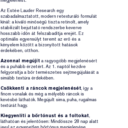
megjelenést.
Az Estée Lauder Research egy
szabadalmaztatott, modern retexturáló formulát
kínál: a kiváló minőségű tiszta retinolt, amely
stabilizált bejuttató rendszerbe keverve
hosszabb időn át felszabadítja erejét. Ez
optimális egyensúlyt teremt az erő és a
kényelem között a bizonyított hatások
érdekében, otthon.
Azonnal megújít
a ragyogóbb megjelenésért
és a puhább érzetért. Az 1. naptól kezdve
felgyorsítja a bőr természetes sejtmegújulását a
simább textúra érdekében.
Csökkenti a ráncok megjelenését
, így a
finom vonalak és még a mélyebb ráncok is
kevésbé láthatók. Megújult sima, puha, rugalmas
textúrát hagy.
Kiegyenlíti a bőrtónust és a foltokat
,
láthatóan és jelentősen: Mindössze 28 nap alatt
javul az egyenetlen bőrtónus megjelenése.