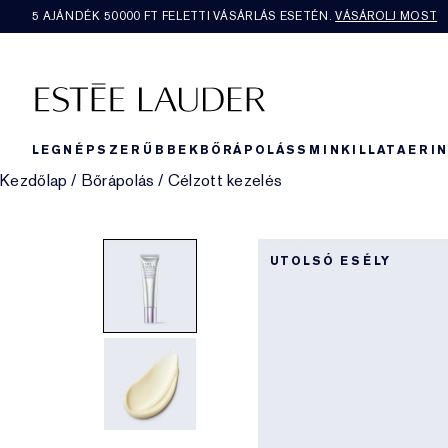
5 AJÁNDÉK 50000​ FT FELETTI VÁSÁRLÁS ESETÉN.
VÁSÁROLJ MOST
LEGNÉPSZERŰBBEK
BŐRÁPOLÁS
SMINK
ILLAT
AERI
Kezdőlap
/
Bőrápolás
/
Célzott kezelés
UTOLSÓ ESÉLY