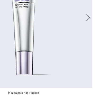
Mozgatás a nagyításhoz