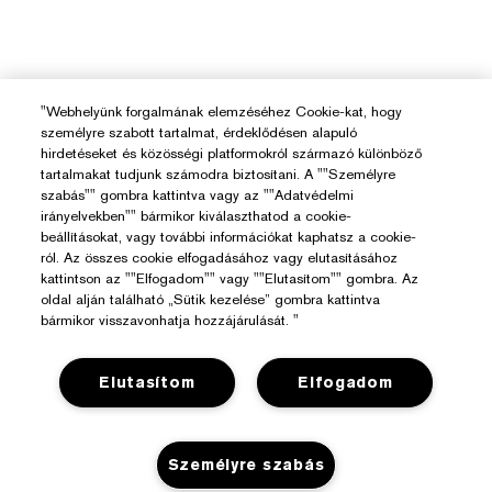
"Webhelyünk forgalmának elemzéséhez Cookie-kat, hogy
személyre szabott tartalmat, érdeklődésen alapuló
hirdetéseket és közösségi platformokról származó különböző
tartalmakat tudjunk számodra biztosítani. A ""Személyre
szabás"" gombra kattintva vagy az ""Adatvédelmi
irányelvekben"" bármikor kiválaszthatod a cookie-
beállításokat, vagy további információkat kaphatsz a cookie-
ról. Az összes cookie elfogadásához vagy elutasításához
kattintson az ""Elfogadom"" vagy ""Elutasítom"" gombra. Az
oldal alján található „Sütik kezelése” gombra kattintva
bármikor visszavonhatja hozzájárulását. "
Elutasítom
Elfogadom
Segítségre Van Szükséged?
Személyre szabás