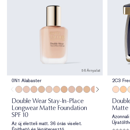
56 Árnyalat
0N1 Alabaster
2C3 Fre
0N1 Alabaster
1C0 Shell
1N0 Porcelain
1W0 Warm Porcelain
1C1 Cool Bone
1N1 Ivory Nude
1W1 Bone
1C2 Petal
1N2 Ecru
1W2 Sand
2C0 Cool Vanilla
2C1 Pure Beig
2N1 Desert
2C3 Fre
2W1 Da
3W1 
2W1.
1
Double Wear Stay-In-Place
Double
Longwear Matte Foundation
Matte 
SPF 10
Azonnali
Újratölth
Az új életteli matt. 36 órás viselet.
Építhető és légáteresztő.