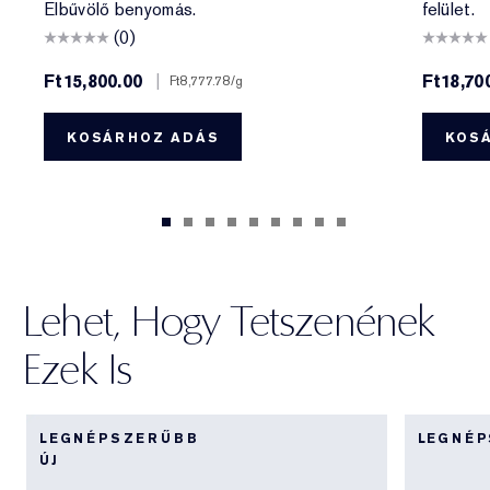
Elbűvölő benyomás.
felület.
(0)
Ft15,800.00
|
Ft18,70
Ft8,777.78
/g
KOSÁRHOZ ADÁS
KOS
Lehet, Hogy Tetszenének
Ezek Is
LEGNÉPSZERŰBB
LEGNÉ
ÚJ