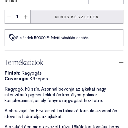
felület
NINCS KÉSZLETEN
5 ajándék 50000​ Ft feletti vásárlás esetén.
Termékadatok
Finish:
Ragyogás
Coverage:
Közepes
Ragyogó, hű szín. Azonnal bevonja az ajkakat nagy
intenzitású pigmentekkel és kristályos polimer
komplexummal, amely fényes ragyogást hoz létre.
A sheavajat és E-vitamint tartalmazó formula azonnal és
idővel is hidratálja az ajkakat.
A szakértően megtervezett rúzs tökéletes formájú, hogy