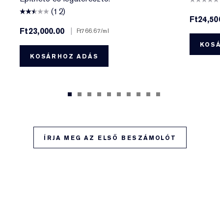
(12)
Ft24,50
Ft23,000.00
|
Ft766.67
/ml
KOS
KOSÁRHOZ ADÁS
ÍRJA MEG AZ ELSŐ BESZÁMOLÓT