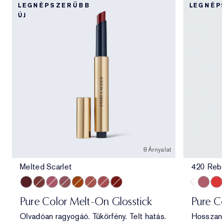
LEGNÉPSZERŰBB
LEGNÉ
ÚJ
8 Árnyalat
Melted Scarlet
420 Reb
Melted Scarlet
Melted Maple
Melted Melon
Melted Mauve
Melted Tangerine
Melted Blush
Melted Rose
Melted Garnet
420 Re
330
Pure Color Melt-On Glosstick
Pure C
Olvadóan ragyogáó. Tükörfény. Telt hatás.
Hosszan 