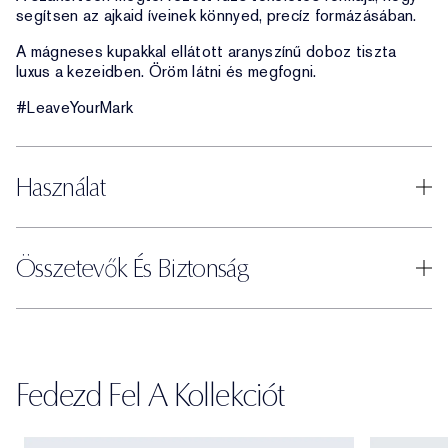
segítsen az ajkaid íveinek könnyed, precíz formázásában.
A mágneses kupakkal ellátott aranyszínű doboz tiszta
luxus a kezeidben. Öröm látni és megfogni.
#LeaveYourMark
Használat
Összetevők És Biztonság
Fedezd Fel A Kollekciót