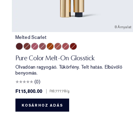
8 Árnyalat
Melted Scarlet
Melted Scarlet
Melted Maple
Melted Melon
Melted Mauve
Melted Tangerine
Melted Blush
Melted Rose
Melted Garnet
Pure Color Melt-On Glosstick
Olvadóan ragyogáó. Tükörfény. Telt hatás. Elbűvölő
benyomás.
(0)
Ft15,800.00
|
Ft8,777.78
/g
KOSÁRHOZ ADÁS