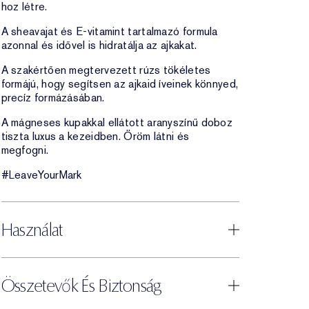
hoz létre.
A sheavajat és E-vitamint tartalmazó formula
azonnal és idővel is hidratálja az ajkakat.
A szakértően megtervezett rúzs tökéletes
formájú, hogy segítsen az ajkaid íveinek könnyed,
precíz formázásában.
A mágneses kupakkal ellátott aranyszínű doboz
tiszta luxus a kezeidben. Öröm látni és
megfogni.
#LeaveYourMark
Használat
Összetevők És Biztonság