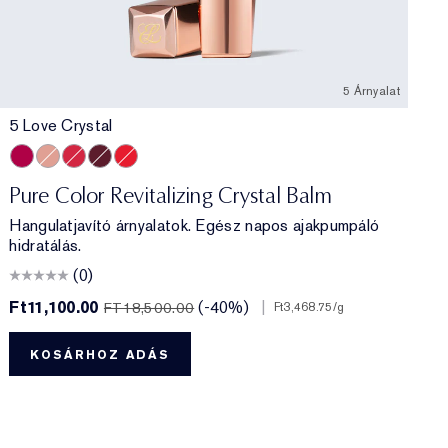
5 Árnyalat
5 Love Crystal
5 Love Crystal
2 Cosmic Crystal
4 Caring Crystal
6 Hope Crystal
3 Sun Crystal
Pure Color Revitalizing Crystal Balm
Hangulatjavító árnyalatok. Egész napos ajakpumpáló
hidratálás.
(0)
Ft11,100.00
(-40%)
|
F
FT18,500.00
Ft3,468.75
/g
KOSÁRHOZ ADÁS