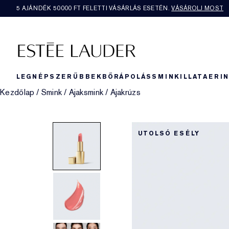
5 AJÁNDÉK 50000​ FT FELETTI VÁSÁRLÁS ESETÉN.
VÁSÁROLJ MOST
LEGNÉPSZERŰBBEK
BŐRÁPOLÁS
SMINK
ILLAT
AERI
Kezdőlap
/
Smink
/
Ajaksmink
/
Ajakrúzs
UTOLSÓ ESÉLY