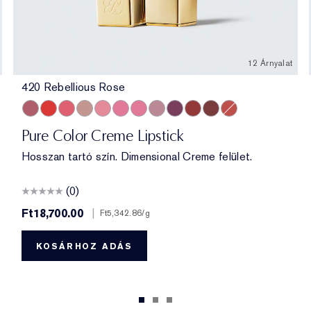
12 Árnyalat
420 Rebellious Rose
420 Rebellious Rose
330 Impassioned
320 Defiant Coral
826 Modern Muse
260 Eccentric
686 Confident
220 Powerful
561 Intense Nude
440 Irresistible
541 LA Noir
697 Renegade
333 Persuasive
Pure Color Creme Lipstick
Hosszan tartó szín. Dimensional Creme felület.
(0)
Ft18,700.00
|
Ft5,342.86
/g
KOSÁRHOZ ADÁS