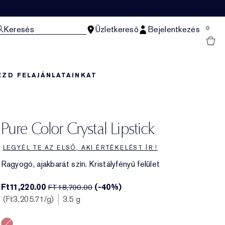
Keresés
Üzletkereső
Bejelentkezés
0
EZD FEL
AJÁNLATAINKAT
Pure Color Crystal Lipstick
LEGYÉL TE AZ ELSŐ, AKI ÉRTÉKELÉST ÍR !
Ragyogó, ajakbarát szín. Kristályfényű felület
Ft11,220.00
(-40%)
FT18,700.00
Ft3,205.71
/g
3.5 g