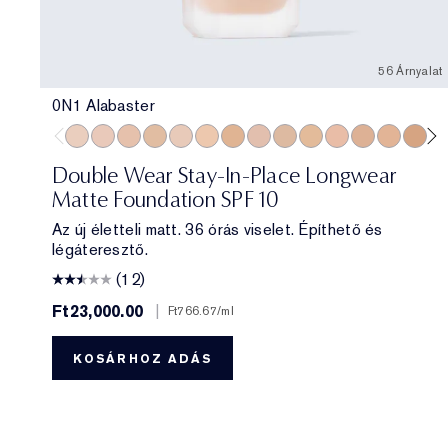
56 Árnyalat
0N1 Alabaster
0N1 Alabaster
1C0 Shell
1N0 Porcelain
1W0 Warm Porcelain
1C1 Cool Bone
1N1 Ivory Nude
1W1 Bone
1C2 Petal
1N2 Ecru
1W2 Sand
2C0 Cool Vanilla
2C1 Pure Bei
2N1 Deser
2W1 
2W
Double Wear Stay-In-Place Longwear
Matte Foundation SPF 10
Az új életteli matt. 36 órás viselet. Építhető és
légáteresztő.
(12)
Ft23,000.00
|
Ft766.67
/ml
KOSÁRHOZ ADÁS