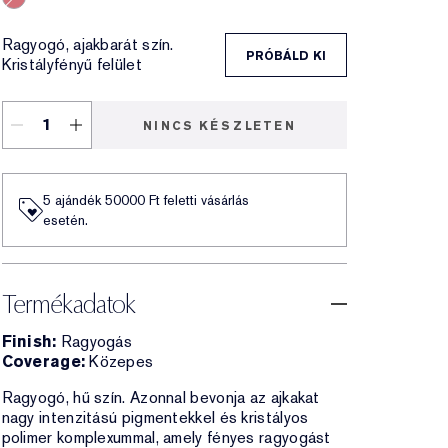
564 Crystal Baby
Ragyogó, ajakbarát szín.
PRÓBÁLD KI
Kristályfényű felület
NINCS KÉSZLETEN
5 ajándék 50000​ Ft feletti vásárlás
esetén.
Termékadatok
Finish:
Ragyogás
Coverage:
Közepes
Ragyogó, hű szín. Azonnal bevonja az ajkakat
nagy intenzitású pigmentekkel és kristályos
polimer komplexummal, amely fényes ragyogást