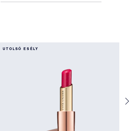
8
UTOLSÓ ESÉLY
P
H
Ú