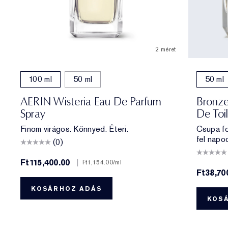
2 méret
100 ml
50 ml
50 ml
AERIN Wisteria Eau De Parfum
Bronze
Spray
De Toi
Finom virágos. Könnyed. Éteri.
Csupa fo
fel napo
(0)
Ft115,400.00
|
Ft1,154.00
/ml
Ft38,70
KOSÁRHOZ ADÁS
KOS