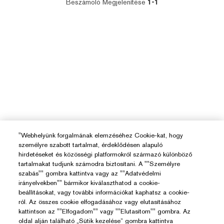
Beszámoló Megjelenítése
1-1
"Webhelyünk forgalmának elemzéséhez Cookie-kat, hogy
személyre szabott tartalmat, érdeklődésen alapuló
hirdetéseket és közösségi platformokról származó különböző
tartalmakat tudjunk számodra biztosítani. A ""Személyre
szabás"" gombra kattintva vagy az ""Adatvédelmi
irányelvekben"" bármikor kiválaszthatod a cookie-
beállításokat, vagy további információkat kaphatsz a cookie-
ról. Az összes cookie elfogadásához vagy elutasításához
kattintson az ""Elfogadom"" vagy ""Elutasítom"" gombra. Az
oldal alján található „Sütik kezelése” gombra kattintva