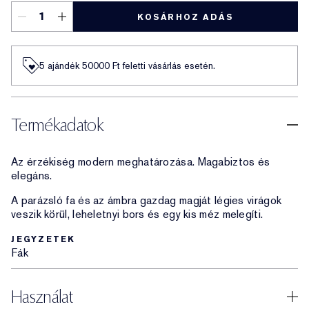
KOSÁRHOZ ADÁS
5 ajándék 50000​ Ft feletti vásárlás esetén.
Termékadatok
Az érzékiség modern meghatározása. Magabiztos és
elegáns.
A parázsló fa és az ámbra gazdag magját légies virágok
veszik körül, leheletnyi bors és egy kis méz melegíti.
JEGYZETEK
Fák
Használat