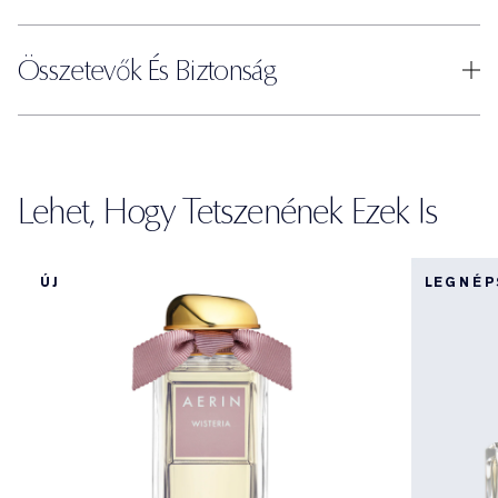
Összetevők És Biztonság
Lehet, Hogy Tetszenének Ezek Is
ÚJ
LEGNÉ