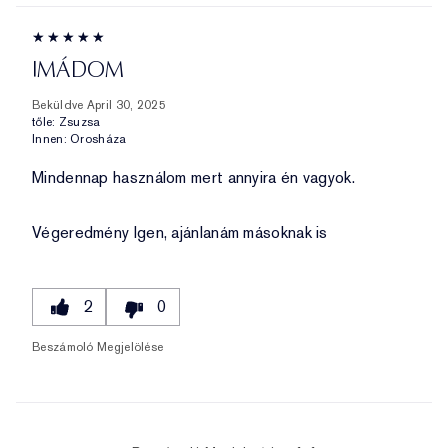
IMÁDOM
Beküldve
April 30, 2025
tőle:
Zsuzsa
Innen:
Orosháza
Mindennap használom mert annyira én vagyok.
Végeredmény
Igen, ajánlanám másoknak is
2
0
Beszámoló Megjelölése