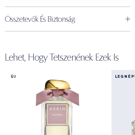
Összetevők És Biztonság
Lehet, Hogy Tetszenének Ezek Is
ÚJ
LEGNÉ