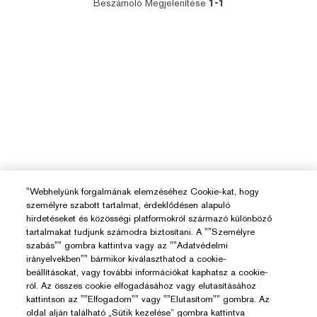
Beszámoló Megjelenítése
1-1
"Webhelyünk forgalmának elemzéséhez Cookie-kat, hogy
személyre szabott tartalmat, érdeklődésen alapuló
hirdetéseket és közösségi platformokról származó különböző
tartalmakat tudjunk számodra biztosítani. A ""Személyre
szabás"" gombra kattintva vagy az ""Adatvédelmi
irányelvekben"" bármikor kiválaszthatod a cookie-
beállításokat, vagy további információkat kaphatsz a cookie-
ról. Az összes cookie elfogadásához vagy elutasításához
kattintson az ""Elfogadom"" vagy ""Elutasítom"" gombra. Az
oldal alján található „Sütik kezelése” gombra kattintva