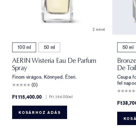
2 méret
100 ml
50 ml
50 ml
AERIN Wisteria Eau De Parfum
Bronze
Spray
De Toi
Finom virágos. Könnyed. Éteri.
Csupa fo
fel napo
(0)
Ft115,400.00
|
Ft1,154.00
/ml
Ft38,70
KOSÁRHOZ ADÁS
KOS