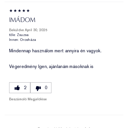
IMÁDOM
Beküldve
April 30, 2025
tőle:
Zsuzsa
Innen:
Orosháza
Mindennap használom mert annyira én vagyok.
Végeredmény
Igen, ajánlanám másoknak is
2
0
Beszámoló Megjelölése