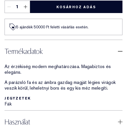
KOSÁRHOZ ADÁS
5 ajándék 50000​ Ft feletti vásárlás esetén.
Termékadatok
Az érzékiség modern meghatározása. Magabiztos és
elegáns.
A parázsló fa és az ámbra gazdag magját légies virágok
veszik körül, leheletnyi bors és egy kis méz melegíti.
JEGYZETEK
Fák
Használat