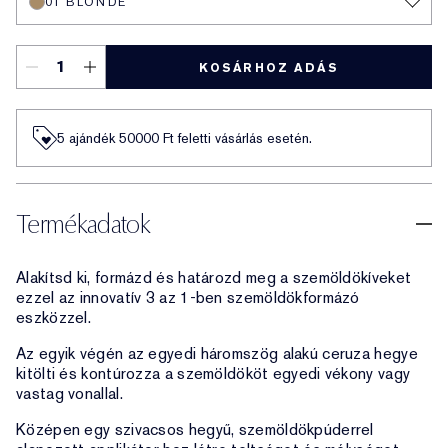
01 BLONDE
KOSÁRHOZ ADÁS
5 ajándék 50000​ Ft feletti vásárlás esetén.
Termékadatok
Alakítsd ki, formázd és határozd meg a szemöldökíveket
ezzel az innovatív 3 az 1-ben szemöldökformázó
eszközzel.
Az egyik végén az egyedi háromszög alakú ceruza hegye
kitölti és kontúrozza a szemöldököt egyedi vékony vagy
vastag vonallal.
Középen egy szivacsos hegyű, szemöldökpúderrel