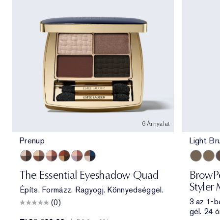
6 Árnyalat
Prenup
Light Br
Prenup
Gallery Hop
Après Spree
Getaway
Power Brunch
Poolside
Light Br
Taup
B
The Essential Eyeshadow Quad
BrowPe
Styler 
Építs. Formázz. Ragyogj. Könnyedséggel.
3 az 1-b
(0)
gél. 24 ó