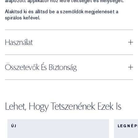
alapozott applikátor hoz létre teltséget és mélységet.
Alakítsd ki és állítsd be a szemöldök megjelenését a
spirálos kefével.
Használat
Összetevők És Biztonság
Lehet, Hogy Tetszenének Ezek Is
ÚJ
LEGNÉ