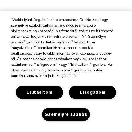
"Webhelyünk forgalmának elemzéséhez Cookie-kat, hogy
személyre szabott tartalmat, érdeklődésen alapuló
hirdetéseket és közösségi platformokról származó különböző
tartalmakat tudjunk számodra biztosítani. A ""Személyre
szabás"" gombra kattintva vagy az ""Adatvédelmi
irányelvekben"" bármikor kiválaszthatod a cookie-
beállításokat, vagy további információkat kaphatsz a cookie-
ról. Az összes cookie elfogadásához vagy elutasításához
kattintson az ""Elfogadom"" vagy ""Elutasítom"" gombra. Az
oldal alján található „Sütik kezelése” gombra kattintva
bármikor visszavonhatja hozzájárulását. "
Elutasítom
Elfogadom
Személyre szabás
Segítségre Van Szükséged?
Rendelés Nyomon Követése