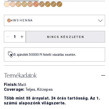
1N1 Ivory Nude
1N2 Ecru
2N1 Desert Beige
4N1 Shell Beige
2C3 Fresco
4W3 Henna
3C2 Pebble
5W1 Rich Caramel
3N1 Ivory Beige
5W2 Bronze
4W3 HENNA
NINCS KÉSZLETEN
5 ajándék 50000​ Ft feletti vásárlás esetén.
Termékadatok
Finish:
Matt
Coverage:
Teljes, Közepes
Több mint 55 árnyalat. 24 órás tartósság. Az 1.
számú alapozónk világszerte.