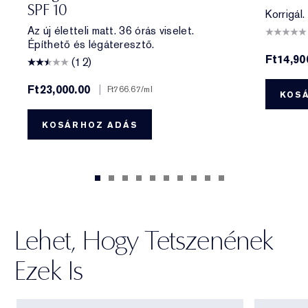
SPF 10
Korrigál.
Az új életteli matt. 36 órás viselet.
Építhető és légáteresztő.
Ft14,90
(12)
Ft23,000.00
|
Ft766.67
/ml
KOS
KOSÁRHOZ ADÁS
Lehet, Hogy Tetszenének
Ezek Is