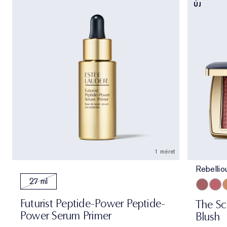
ÚJ
1 méret
Rebelli
27 ml
Rebellio
Pink 
M
Futurist Peptide-Power Peptide-
The Sc
Power Serum Primer
Blush