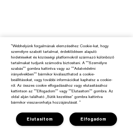
"Webhelyünk forgalmának elemzéséhez Cookie-kat, hogy
személyre szabott tartalmat, érdeklődésen alapuló
hirdetéseket és közösségi platformokról származó különböző
tartalmakat tudjunk számodra biztosítani. A ""Személyre
szabás"" gombra kattintva vagy az ""Adatvédelmi
irányelvekben"" bármikor kiválaszthatod a cookie-
beállításokat, vagy további információkat kaphatsz a cookie-
ról. Az összes cookie elfogadásához vagy elutasításához
kattintson az ""Elfogadom"" vagy ""Elutasítom"" gombra. Az
oldal alján található „Sütik kezelése” gombra kattintva
bármikor visszavonhatja hozzájárulását. "
Elutasítom
Elfogadom
Segítségre Van Szükséged?