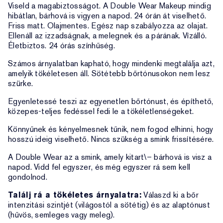
Viseld a magabiztosságot. A Double Wear Makeup mindig
hibátlan, bárhová is vigyen a napod. 24 órán át viselhető.
Friss matt. Olajmentes. Egész nap szabályozza az olajat.
Ellenáll az izzadságnak, a melegnek és a párának. Vízálló.
Életbiztos. 24 órás színhűség.
Számos árnyalatban kapható, hogy mindenki megtalálja azt,
amelyik tökéletesen áll. Sötétebb bőrtónusokon nem lesz
szürke.
Egyenletessé teszi az egyenetlen bőrtónust, és építhető,
közepes-teljes fedéssel fedi le a tökéletlenségeket.
Könnyűnek és kényelmesnek tűnik, nem fogod elhinni, hogy
hosszú ideig viselhető. Nincs szükség a smink frissítésére.
A Double Wear az a smink, amely kitart\– bárhová is visz a
napod. Vidd fel egyszer, és még egyszer rá sem kell
gondolnod.
Találj rá a tökéletes árnyalatra:
Válaszd ki a bőr
intenzitási szintjét (világostól a sötétig) és az alaptónust
(hűvös, semleges vagy meleg).