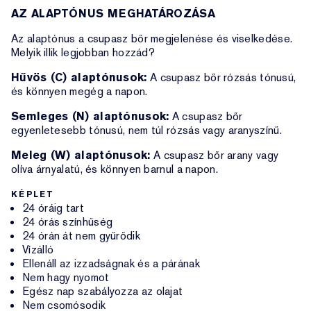
AZ ALAPTÓNUS MEGHATÁROZÁSA
Az alaptónus a csupasz bőr megjelenése és viselkedése.
Melyik illik legjobban hozzád?
Hűvös (C) alaptónusok:
A csupasz bőr rózsás tónusú,
és könnyen megég a napon.
Semleges (N) alaptónusok:
A csupasz bőr
egyenletesebb tónusú, nem túl rózsás vagy aranyszínű.
Meleg (W) alaptónusok:
A csupasz bőr arany vagy
olíva árnyalatú, és könnyen barnul a napon.
KÉPLET
24 óráig tart
24 órás színhűség
24 órán át nem gyűrődik
Vízálló
Ellenáll az izzadságnak és a párának
Nem hagy nyomot
Egész nap szabályozza az olajat
Nem csomósodik