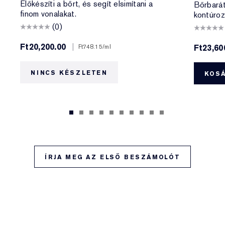
Előkészíti a bőrt, és segít elsimítani a
Bőrbarát
finom vonalakat.
kontúroz
(0)
Ft20,200.00
|
Ft748.15
/ml
Ft23,60
NINCS KÉSZLETEN
KOS
ÍRJA MEG AZ ELSŐ BESZÁMOLÓT