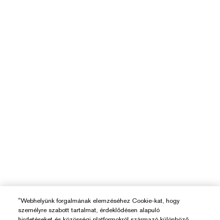
"Webhelyünk forgalmának elemzéséhez Cookie-kat, hogy
személyre szabott tartalmat, érdeklődésen alapuló
hirdetéseket és közösségi platformokról származó különböző