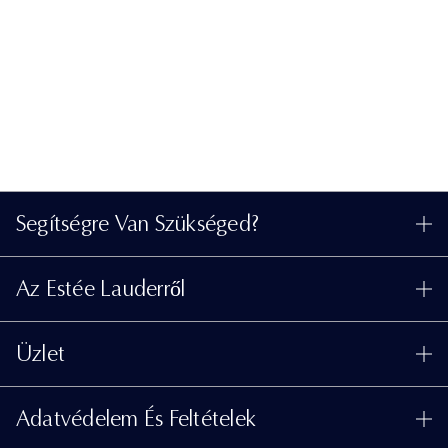
Segítségre Van Szükséged?
Rendelés Nyomon Követése
Az Estée Lauderről
Kapcsolat
Felelősségvállalás
Kapcsolat a Gyártóval
Üzlet
Vállalati Információk
Szállítási Adatok
Promóciók
Összetevők Szójegyzéke
Visszaküldés És Csere
Adatvédelem És Feltételek
Üzletkereső
Karrier
GYIK