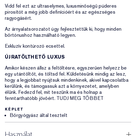
Vidd fel ezt az ultraselymes, luxusminőségű púderes
pirosítót a még jobb definícióért és az egészséges
ragyogásért.
Az árnyalatsorozatot úgy fejlesztettük ki, hogy minden
bőrtónushoz használható legyen.
Exkluzív kontúrozó ecsettel.
ÚJRATÖLTHETŐ LUXUS
Amikor készen állsz a feltöltésre, egyszerűen helyezz be
egy utántöltőt, és töltsd fel. Küldetésünk mindig az lesz,
hogy a legjobbat nyújtsuk mindenkinek, akivel kapcsolatba
kerülünk, és támogassuk azt a környezetet, amelyben
élünk. Fedezd fel, mit teszünk ma és holnap a
fenntarthatóbb jövőért. TUDJ MEG TÖBBET
KÉPLET
Bőrgyógyász által tesztelt
Használat