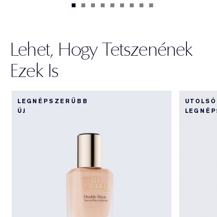
Lehet, Hogy Tetszenének
Ezek Is
LEGNÉPSZERŰBB
UTOLSÓ
ÚJ
LEGNÉ