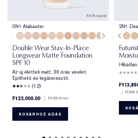
56 Árnyalat
0N1 Alabaster
2N1 Des
0N1 Alabaster
1C0 Shell
1N0 Porcelain
1W0 Warm Porcelain
1C1 Cool Bone
1N1 Ivory Nude
1W1 Bone
1C2 Petal
1N2 Ecru
3C2 Pebble
1W2 Sand
2N2 Buff
2C0 Cool Vanilla
1N0 Porcelain
2C1 Pure Beig
1N2 Ecru
2N1 Desert
2C3 Fresc
2W1 Da
2N1 De
2W1.
1W
Double Wear Stay-In-Place
Futuri
Longwear Matte Foundation
Moistu
SPF 10
Hibátlan
Az új életteli matt. 36 órás viselet.
Építhető és légáteresztő.
Ft13,86
(12)
|
Ft396.
Ft23,000.00
|
Ft766.67
/ml
KOS
KOSÁRHOZ ADÁS