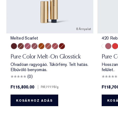
8 Árnyalat
Melted Scarlet
420 Reb
Melted Scarlet
Melted Maple
Melted Melon
Melted Mauve
Melted Tangerine
Melted Blush
Melted Rose
Melted Garnet
420 Re
330
Pure Color Melt-On Glosstick
Pure C
Olvadóan ragyogáó. Tükörfény. Telt hatás.
Hosszan 
Elbűvölő benyomás.
felület.
(0)
Ft15,800.00
|
Ft18,70
Ft8,777.78
/g
KOSÁRHOZ ADÁS
KOS