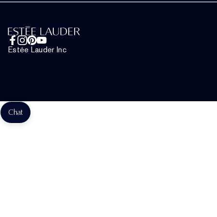
Adatvédelmi Szabályzat
Chat Most
Felhasználói Feltételek
Általános Szerződési Feltételek
Estée Lauder Inc
Ajándékkártya Felhasználási Feltételek
Webhely-Sütik Kezelése
Chat