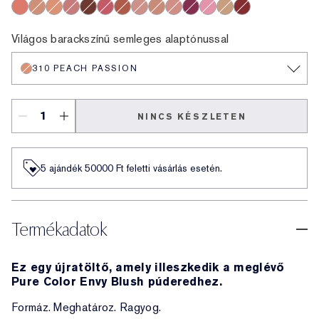
Wild Sunset
Sensuous Rose
310 Peach Passion
220 Pink Kiss
430 Rose Exposed
Forbidden Berry
Wicked Spice
420 Rebellious Rose
140 Alluring Rose
490 Mauve Mystique
480 Spiked Berry
Pink Tease
Lovers Blush
Cheeky Peach
Világos barackszínű semleges alaptónussal
310 PEACH PASSION
NINCS KÉSZLETEN
5 ajándék 50000​ Ft feletti vásárlás esetén.
Termékadatok
Ez egy újratöltő, amely illeszkedik a meglévő
Pure Color Envy Blush púderedhez.
Formáz. Meghatároz. Ragyog.