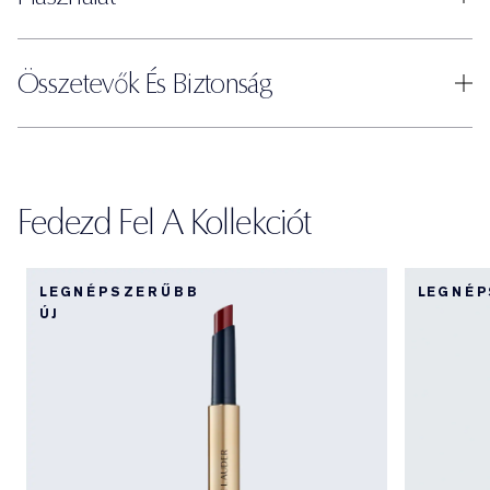
Összetevők És Biztonság
Fedezd Fel A Kollekciót
LEGNÉPSZERŰBB
LEGNÉ
ÚJ