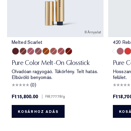
8 Árnyalat
Melted Scarlet
420 Reb
Melted Scarlet
Melted Maple
Melted Melon
Melted Mauve
Melted Tangerine
Melted Blush
Melted Rose
Melted Garnet
420 Re
330
Pure Color Melt-On Glosstick
Pure C
Olvadóan ragyogáó. Tükörfény. Telt hatás.
Hosszan 
Elbűvölő benyomás.
felület.
(0)
Ft15,800.00
|
Ft18,70
Ft8,777.78
/g
KOSÁRHOZ ADÁS
KOS