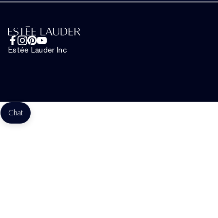
Adatvédelmi Szabályzat
Chat Most
Felhasználói Feltételek
Általános Szerződési Feltételek
Estée Lauder Inc
Ajándékkártya Felhasználási Feltételek
Webhely-Sütik Kezelése
Chat