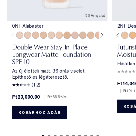
56 Árnyalat
0N1 Alabaster
2N1 Des
0N1 Alabaster
1C0 Shell
1N0 Porcelain
1W0 Warm Porcelain
1C1 Cool Bone
1N1 Ivory Nude
1W1 Bone
1C2 Petal
1N2 Ecru
3C2 Pebble
1W2 Sand
2N2 Buff
2C0 Cool Vanilla
1N0 Porcelain
2C1 Pure Beig
1N2 Ecru
2N1 Desert
2C3 Fresc
2W1 Da
2N1 De
2W1.
2W
Double Wear Stay-In-Place
Futuri
Longwear Matte Foundation
Moistu
SPF 10
Hibátlan
Az új életteli matt. 36 órás viselet.
Építhető és légáteresztő.
Ft14,04
(12)
|
Ft401.
Ft23,000.00
|
Ft766.67
/ml
KOS
KOSÁRHOZ ADÁS