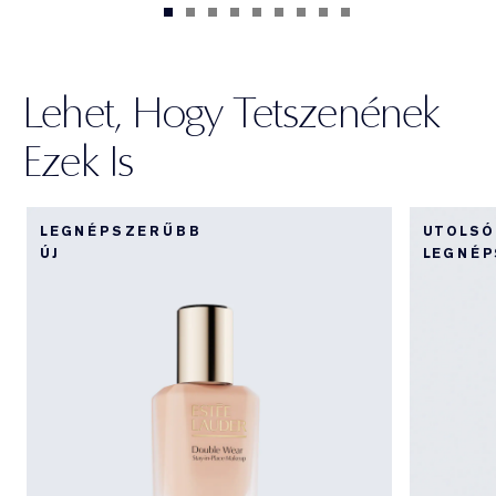
Lehet, Hogy Tetszenének
Ezek Is
LEGNÉPSZERŰBB
UTOLSÓ
ÚJ
LEGNÉ