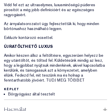
Vidd fel ezt az ultraselymes, luxusminőségű púderes
pirosítót a még jobb definícióért és az egészséges
ragyogásért.
Az árnyalatsorozatot úgy fejlesztettük ki, hogy minden
bőrtónushoz használható legyen.
Exkluzív kontúrozó ecsettel.
ÚJRATÖLTHETŐ LUXUS
Amikor készen állsz a feltöltésre, egyszerűen helyezz be
egy utántöltőt, és töltsd fel. Küldetésünk mindig az lesz,
hogy a legjobbat nyújtsuk mindenkinek, akivel kapcsolatba
kerülünk, és támogassuk azt a környezetet, amelyben
élünk. Fedezd fel, mit teszünk ma és holnap a
fenntarthatóbb jövőért. TUDJ MEG TÖBBET
KÉPLET
Bőrgyógyász által tesztelt
Használat