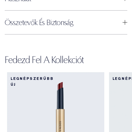
Összetevők És Biztonság
Fedezd Fel A Kollekciót
LEGNÉPSZERŰBB
LEGNÉ
ÚJ