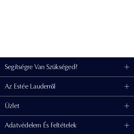
Segítségre Van Szükséged?
Rendelés Nyomon Követése
Az Estée Lauderről
Kapcsolat
Felelősségvállalás
Kapcsolat a Gyártóval
Üzlet
Vállalati Információk
Szállítási Adatok
Promóciók
Összetevők Szójegyzéke
Visszaküldés És Csere
Adatvédelem És Feltételek
Üzletkereső
Karrier
GYIK