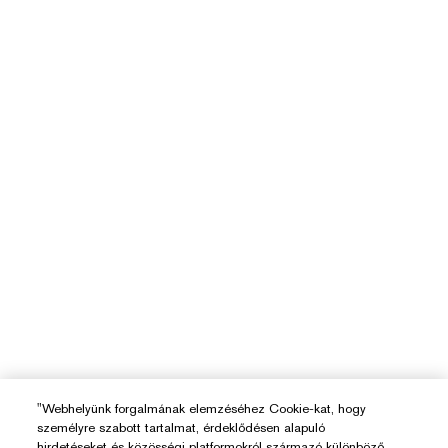
"Webhelyünk forgalmának elemzéséhez Cookie-kat, hogy
személyre szabott tartalmat, érdeklődésen alapuló
hirdetéseket és közösségi platformokról származó különböző