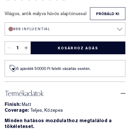
690 Don’t Stop
567 Knowing
689 Dark Desire
806 No Concessions
812 Change The World
333 Persuasive
480 Suit Up
688 Idol
682 After Hours
Világos, antik mályva hűvös alaptónussal
PRÓBÁLD KI
868 INFLUENTIAL
KOSÁRHOZ ADÁS
5 ajándék 50000​ Ft feletti vásárlás esetén.
Termékadatok
Finish:
Matt
Coverage:
Teljes, Közepes
Minden hatásos mozdulathoz megtalálod a
tökéleteset.