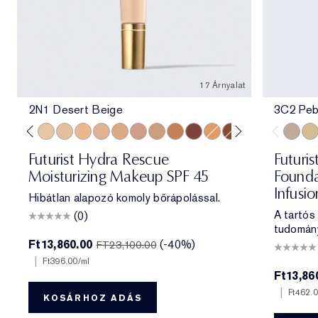
17 Árnyalat
2N1 Desert Beige
3C2 Peb
e
ff
 Porcelain
1N2 Ecru
2C3 Fresco
2N1 Desert Beige
1W2 Sand
2W1 Dawn
3N1 Ivory Beige
3W1 Tawny
3N2 Wheat
4N1 Shell Beige
5W1 Bronze
7N2 Rich Amber
4W1 Honey Bronze
6W1 Sandalwood
8N2 Rich Espre
3C2 Pe
1C1
Futurist Hydra Rescue
Futuris
Moisturizing Makeup SPF 45
Founda
Infusi
Hibátlan alapozó komoly bőrápolással.
A tartós
(0)
tudomán
Ft13,860.00
(-40%)
FT23,100.00
|
Ft396.00
/ml
Ft13,86
|
Ft462.
KOSÁRHOZ ADÁS