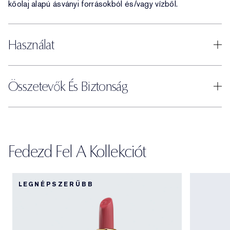
kőolaj alapú ásványi forrásokból és/vagy vízből.
Használat
Összetevők És Biztonság
Fedezd Fel A Kollekciót
LEGNÉPSZERŰBB