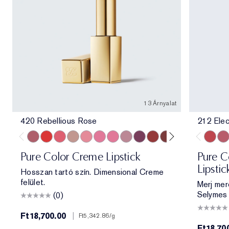
13 Árnyalat
420 Rebellious Rose
212 Elec
420 Rebellious Rose
330 Impassioned
320 Defiant Coral
826 Modern Muse
260 Eccentric
686 Confident
220 Powerful
561 Intense Nude
440 Irresistible
541 LA Noir
697 Renegade
360 Fierce
333 Persuas
212 Ele
11
Pure Color Creme Lipstick
Pure Co
Lipstic
Hosszan tartó szín. Dimensional Creme
felület.
Merj mer
Selymes 
(0)
Ft18,700.00
|
Ft5,342.86
/g
Ft18,70