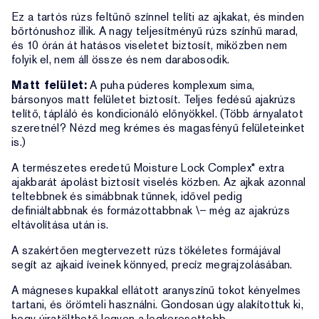
Ez a tartós rúzs feltűnő színnel telíti az ajkakat, és minden
bőrtónushoz illik. A nagy teljesítményű rúzs színhű marad,
és 10 órán át hatásos viseletet biztosít, miközben nem
folyik el, nem áll össze és nem darabosodik.
Matt felület:
A puha púderes komplexum sima,
bársonyos matt felületet biztosít. Teljes fedésű ajakrúzs
telítő, tápláló és kondicionáló előnyökkel. (Több árnyalatot
szeretnél? Nézd meg krémes és magasfényű felületeinket
is.)
A természetes eredetű Moisture Lock Complex* extra
ajakbarát ápolást biztosít viselés közben. Az ajkak azonnal
teltebbnek és simábbnak tűnnek, idővel pedig
definiáltabbnak és formázottabbnak \– még az ajakrúzs
eltávolítása után is.
A szakértően megtervezett rúzs tökéletes formájával
segít az ajkaid íveinek könnyed, precíz megrajzolásában.
A mágneses kupakkal ellátott aranyszínű tokot kényelmes
tartani, és örömteli használni. Gondosan úgy alakítottuk ki,
hogy újratölthető legyen a legkeresettebb