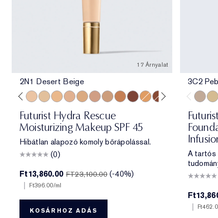
17 Árnyalat
2N1 Desert Beige
3C2 Peb
e
ff
 Porcelain
1N2 Ecru
2C3 Fresco
2N1 Desert Beige
1W2 Sand
2W1 Dawn
3N1 Ivory Beige
3W1 Tawny
3N2 Wheat
4N1 Shell Beige
5W1 Bronze
7N2 Rich Amber
4W1 Honey Bronze
6W1 Sandalwood
8N2 Rich Espre
3C2 Pe
1C1
Futurist Hydra Rescue
Futuris
Moisturizing Makeup SPF 45
Founda
Infusi
Hibátlan alapozó komoly bőrápolással.
A tartós
(0)
tudomán
Ft13,860.00
(-40%)
FT23,100.00
|
Ft396.00
/ml
Ft13,86
|
Ft462.
KOSÁRHOZ ADÁS