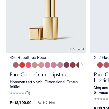
13 Árnyalat
420 Rebellious Rose
212 Elec
420 Rebellious Rose
330 Impassioned
320 Defiant Coral
826 Modern Muse
260 Eccentric
686 Confident
220 Powerful
561 Intense Nude
440 Irresistible
541 LA Noir
697 Renegade
360 Fierce
333 Persuas
212 Ele
11
Pure Color Creme Lipstick
Pure Co
Lipstic
Hosszan tartó szín. Dimensional Creme
felület.
Merj mer
Selymes 
(0)
Ft18,700.00
|
Ft5,342.86
/g
Ft18,70