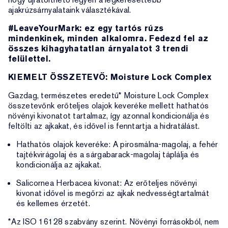
ajakrúzsárnyalataink választékával.
#LeaveYourMark: ez egy tartós rúzs
mindenkinek, minden alkalomra. Fedezd fel az
összes kihagyhatatlan árnyalatot 3 trendi
felülettel.
KIEMELT ÖSSZETEVŐ: Moisture Lock Complex
Gazdag, természetes eredetű* Moisture Lock Complex
összetevőnk erőteljes olajok keveréke mellett hathatós
növényi kivonatot tartalmaz, így azonnal kondicionálja és
feltölti az ajkakat, és idővel is fenntartja a hidratálást.
Hathatós olajok keveréke: A pirosmálna-magolaj, a fehér
tajtékvirágolaj és a sárgabarack-magolaj táplálja és
kondicionálja az ajkakat.
Salicornea Herbacea kivonat: Az erőteljes növényi
kivonat idővel is megőrzi az ajkak nedvességtartalmát
és kellemes érzetét.
*Az ISO 16128 szabvány szerint. Növényi forrásokból, nem