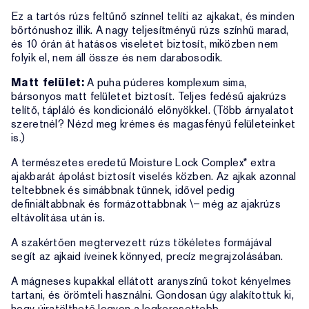
Ez a tartós rúzs feltűnő színnel telíti az ajkakat, és minden
bőrtónushoz illik. A nagy teljesítményű rúzs színhű marad,
és 10 órán át hatásos viseletet biztosít, miközben nem
folyik el, nem áll össze és nem darabosodik.
Matt felület:
A puha púderes komplexum sima,
bársonyos matt felületet biztosít. Teljes fedésű ajakrúzs
telítő, tápláló és kondicionáló előnyökkel. (Több árnyalatot
szeretnél? Nézd meg krémes és magasfényű felületeinket
is.)
A természetes eredetű Moisture Lock Complex* extra
ajakbarát ápolást biztosít viselés közben. Az ajkak azonnal
teltebbnek és simábbnak tűnnek, idővel pedig
definiáltabbnak és formázottabbnak \– még az ajakrúzs
eltávolítása után is.
A szakértően megtervezett rúzs tökéletes formájával
segít az ajkaid íveinek könnyed, precíz megrajzolásában.
A mágneses kupakkal ellátott aranyszínű tokot kényelmes
tartani, és örömteli használni. Gondosan úgy alakítottuk ki,
hogy újratölthető legyen a legkeresettebb