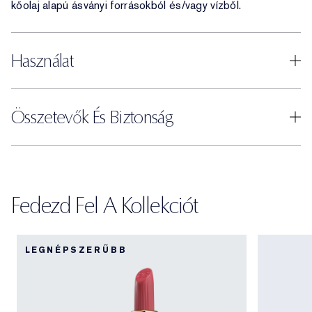
kőolaj alapú ásványi forrásokból és/vagy vízből.
Használat
Összetevők És Biztonság
Fedezd Fel A Kollekciót
LEGNÉPSZERŰBB