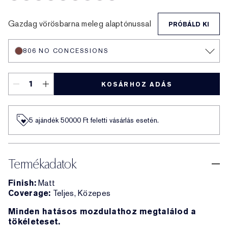
690 Don’t Stop
567 Knowing
689 Dark Desire
806 No Concessions
812 Change The World
333 Persuasive
480 Suit Up
688 Idol
682 After Hours
Gazdag vörösbarna meleg alaptónussal
PRÓBÁLD KI
806 NO CONCESSIONS
KOSÁRHOZ ADÁS
5 ajándék 50000​ Ft feletti vásárlás esetén.
Termékadatok
Finish:
Matt
Coverage:
Teljes, Közepes
Minden hatásos mozdulathoz megtalálod a
tökéleteset.